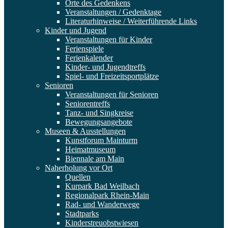
Orte des Gedenkens
Veranstaltungen / Gedenktage
Literaturhinweise / Weiterführende Links
Kinder und Jugend
Veranstaltungen für Kinder
Ferienspiele
Ferienkalender
Kinder- und Jugendtreffs
Spiel- und Freizeitsportplätze
Senioren
Veranstaltungen für Senioren
Seniorentreffs
Tanz- und Singkreise
Bewegungsangebote
Museen & Ausstellungen
Kunstforum Mainturm
Heimatmuseum
Biennale am Main
Naherholung vor Ort
Quellen
Kurpark Bad Weilbach
Regionalpark Rhein-Main
Rad- und Wanderwege
Stadtparks
Kinderstreuobstwiesen