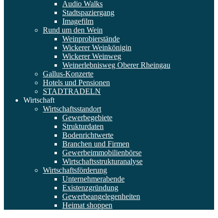
Audio Walks
Stadtspaziergang
Imagefilm
Rund um den Wein
Weinprobierstände
Wickerer Weinkönigin
Wickerer Weinweg
Weinerlebnisweg Oberer Rheingau
Gallus-Konzerte
Hotels und Pensionen
STADTRADELN
Wirtschaft
Wirtschaftsstandort
Gewerbegebiete
Strukturdaten
Bodenrichtwerte
Branchen und Firmen
Gewerbeimmobilienbörse
Wirtschaftsstrukturanalyse
Wirtschaftsförderung
Unternehmerabende
Existenzgründung
Gewerbeangelegenheiten
Heimat shoppen