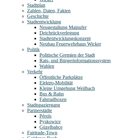
Stadtplan
Zahlen, Daten, Fakten
Geschichte
Stadtentwicklung
Neugestaltung Mainufer
Deichrückverlegung
Stadtentwicklungskonzept
Neubau Feuerwehrhaus Wicker
Politik
Politische Gremien der Stadt
Rats- und Bürgerinformationssystem
Wahlen
Verkehr
Öffentliche Parkplätze
Elektro-Mobilität
Kleine Umgehung Weilbach
Bus & Bahn
Fahrradboxen
Stadtspaziergang
Partnerstädte
Pérols
Pyskowice
Güzelbahçe
Fairtrade-Town