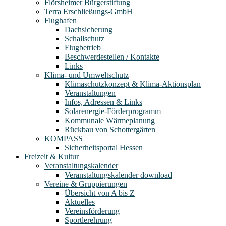
Flörsheimer Bürgerstiftung
Terra Erschließungs-GmbH
Flughafen
Dachsicherung
Schallschutz
Flugbetrieb
Beschwerdestellen / Kontakte
Links
Klima- und Umweltschutz
Klimaschutzkonzept & Klima-Aktionsplan
Veranstaltungen
Infos, Adressen & Links
Solarenergie-Förderprogramm
Kommunale Wärmeplanung
Rückbau von Schottergärten
KOMPASS
Sicherheitsportal Hessen
Freizeit & Kultur
Veranstaltungskalender
Veranstaltungskalender download
Vereine & Gruppierungen
Übersicht von A bis Z
Aktuelles
Vereinsförderung
Sportlerehrung