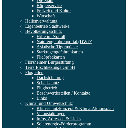
Die Stadt
Bürgerservice
Freizeit und Kultur
Wirtschaft
Hallenverwaltung
Eigenbetrieb Stadtwerke
Bevölkerungsschutz
Hilfe im Notfall
Naturengefahrenportal (DWD)
Asiatische Tigermücke
Starkregengefahrenkarten
Fließpfadkarten
Flörsheimer Bürgerstiftung
Terra Erschließungs-GmbH
Flughafen
Dachsicherung
Schallschutz
Flugbetrieb
Beschwerdestellen / Kontakte
Links
Klima- und Umweltschutz
Klimaschutzkonzept & Klima-Aktionsplan
Veranstaltungen
Infos, Adressen & Links
Solarenergie-Förderprogramm