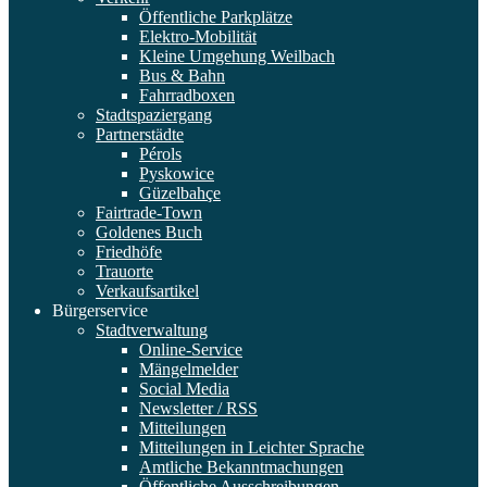
Öffentliche Parkplätze
Elektro-Mobilität
Kleine Umgehung Weilbach
Bus & Bahn
Fahrradboxen
Stadtspaziergang
Partnerstädte
Pérols
Pyskowice
Güzelbahçe
Fairtrade-Town
Goldenes Buch
Friedhöfe
Trauorte
Verkaufsartikel
Bürgerservice
Stadtverwaltung
Online-Service
Mängelmelder
Social Media
Newsletter / RSS
Mitteilungen
Mitteilungen in Leichter Sprache
Amtliche Bekanntmachungen
Öffentliche Ausschreibungen