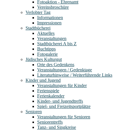
Fotoaktion - Ehrenamt
Vereinsbroschüre
Verlobter Tag
Informationen
Impressionen
Stadtbücherei
Aktuelles
Veranstaltungen
Stadtbücherei A bis Z
Buchtipps
Fotogalerie
Jüdisches Kulturgut
Orte des Gedenkens
Veranstaltungen / Gedenktage
Literaturhinweise / Weiterführende Links
Kinder und Jugend
Veranstaltungen für Kinder
Ferienspiele
Ferienkalender
Kinder- und Jugendtreffs
Spiel- und Freizeitsportplätze
Senioren
Veranstaltungen für Senioren
Seniorentreffs
Tanz- und Singkreise