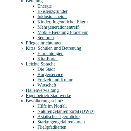
Beratung
Energie
Existenzgründer
Inklusionsbeirat
Kinder, Jugendliche, Eltern
Mehrgenerationentreff
Mobile Beratung Flörsheim
Senioren
Pflegeeinrichtungen
Kitas, Schulen und Betreuung
Einrichtungen
Kita-Portal
Leichte Sprache
Die Stadt
Bürgerservice
Freizeit und Kultur
Wirtschaft
Hallenverwaltung
Eigenbetrieb Stadtwerke
Bevölkerungsschutz
Hilfe im Notfall
Naturengefahrenportal (DWD)
Asiatische Tigermücke
Starkregengefahrenkarten
Fließpfadkarten