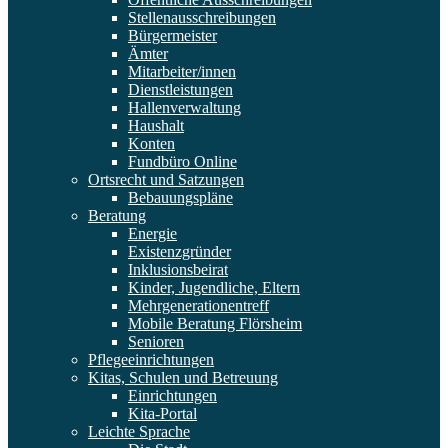
Stellenausschreibungen
Bürgermeister
Ämter
Mitarbeiter/innen
Dienstleistungen
Hallenverwaltung
Haushalt
Konten
Fundbüro Online
Ortsrecht und Satzungen
Bebauungspläne
Beratung
Energie
Existenzgründer
Inklusionsbeirat
Kinder, Jugendliche, Eltern
Mehrgenerationentreff
Mobile Beratung Flörsheim
Senioren
Pflegeeinrichtungen
Kitas, Schulen und Betreuung
Einrichtungen
Kita-Portal
Leichte Sprache