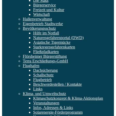
Die Stadt
Bürgerservice
Freizeit und Kultur
Wirtschaft
Hallenverwaltung
Eigenbetrieb Stadtwerke
Bevölkerungsschutz
Hilfe im Notfall
Naturengefahrenportal (DWD)
Asiatische Tigermücke
Starkregengefahrenkarten
Fließpfadkarten
Flörsheimer Bürgerstiftung
Terra Erschließungs-GmbH
Flughafen
Dachsicherung
Schallschutz
Flugbetrieb
Beschwerdestellen / Kontakte
Links
Klima- und Umweltschutz
Klimaschutzkonzept & Klima-Aktionsplan
Veranstaltungen
Infos, Adressen & Links
Solarenergie-Förderprogramm