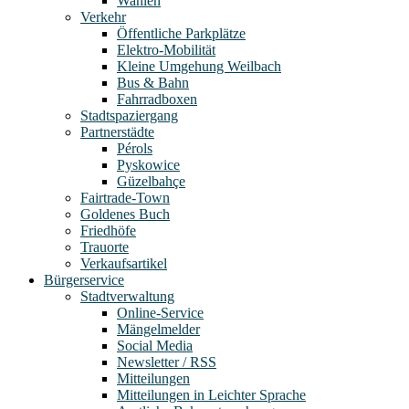
Wahlen
Verkehr
Öffentliche Parkplätze
Elektro-Mobilität
Kleine Umgehung Weilbach
Bus & Bahn
Fahrradboxen
Stadtspaziergang
Partnerstädte
Pérols
Pyskowice
Güzelbahçe
Fairtrade-Town
Goldenes Buch
Friedhöfe
Trauorte
Verkaufsartikel
Bürgerservice
Stadtverwaltung
Online-Service
Mängelmelder
Social Media
Newsletter / RSS
Mitteilungen
Mitteilungen in Leichter Sprache