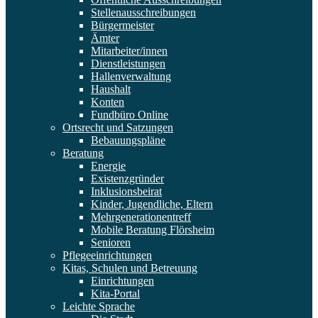
Stellenausschreibungen
Bürgermeister
Ämter
Mitarbeiter/innen
Dienstleistungen
Hallenverwaltung
Haushalt
Konten
Fundbüro Online
Ortsrecht und Satzungen
Bebauungspläne
Beratung
Energie
Existenzgründer
Inklusionsbeirat
Kinder, Jugendliche, Eltern
Mehrgenerationentreff
Mobile Beratung Flörsheim
Senioren
Pflegeeinrichtungen
Kitas, Schulen und Betreuung
Einrichtungen
Kita-Portal
Leichte Sprache