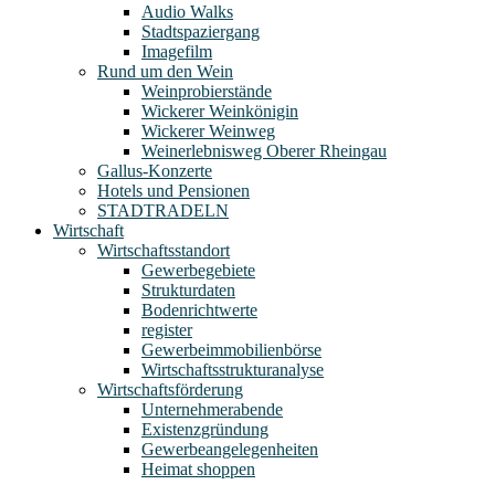
Audio Walks
Stadtspaziergang
Imagefilm
Rund um den Wein
Weinprobierstände
Wickerer Weinkönigin
Wickerer Weinweg
Weinerlebnisweg Oberer Rheingau
Gallus-Konzerte
Hotels und Pensionen
STADTRADELN
Wirtschaft
Wirtschaftsstandort
Gewerbegebiete
Strukturdaten
Bodenrichtwerte
register
Gewerbeimmobilienbörse
Wirtschaftsstrukturanalyse
Wirtschaftsförderung
Unternehmerabende
Existenzgründung
Gewerbeangelegenheiten
Heimat shoppen