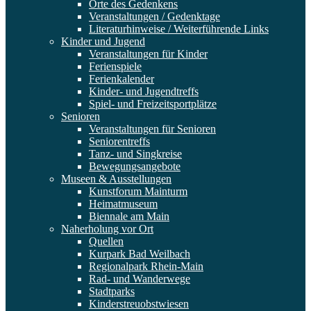
Orte des Gedenkens
Veranstaltungen / Gedenktage
Literaturhinweise / Weiterführende Links
Kinder und Jugend
Veranstaltungen für Kinder
Ferienspiele
Ferienkalender
Kinder- und Jugendtreffs
Spiel- und Freizeitsportplätze
Senioren
Veranstaltungen für Senioren
Seniorentreffs
Tanz- und Singkreise
Bewegungsangebote
Museen & Ausstellungen
Kunstforum Mainturm
Heimatmuseum
Biennale am Main
Naherholung vor Ort
Quellen
Kurpark Bad Weilbach
Regionalpark Rhein-Main
Rad- und Wanderwege
Stadtparks
Kinderstreuobstwiesen