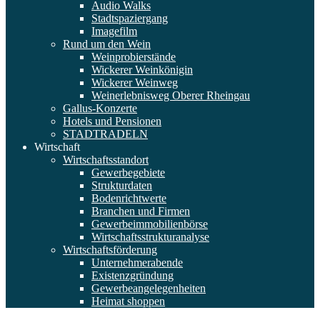
Audio Walks
Stadtspaziergang
Imagefilm
Rund um den Wein
Weinprobierstände
Wickerer Weinkönigin
Wickerer Weinweg
Weinerlebnisweg Oberer Rheingau
Gallus-Konzerte
Hotels und Pensionen
STADTRADELN
Wirtschaft
Wirtschaftsstandort
Gewerbegebiete
Strukturdaten
Bodenrichtwerte
Branchen und Firmen
Gewerbeimmobilienbörse
Wirtschaftsstrukturanalyse
Wirtschaftsförderung
Unternehmerabende
Existenzgründung
Gewerbeangelegenheiten
Heimat shoppen