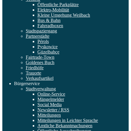
Öffentliche Parkplätze
Elektro-Mobilität
Kleine Umgehung Weilbach
Bus & Bahn
Fahrradboxen
Stadtspaziergang
Partnerstädte
Pérols
Pyskowice
Güzelbahçe
Fairtrade-Town
Goldenes Buch
Friedhöfe
Trauorte
Verkaufsartikel
Bürgerservice
Stadtverwaltung
Online-Service
Mängelmelder
Social Media
Newsletter / RSS
Mitteilungen
Mitteilungen in Leichter Sprache
Amtliche Bekanntmachungen
Öffentliche Ausschreibungen