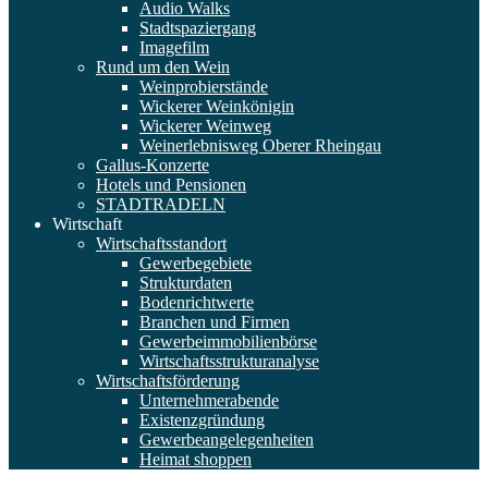
Audio Walks
Stadtspaziergang
Imagefilm
Rund um den Wein
Weinprobierstände
Wickerer Weinkönigin
Wickerer Weinweg
Weinerlebnisweg Oberer Rheingau
Gallus-Konzerte
Hotels und Pensionen
STADTRADELN
Wirtschaft
Wirtschaftsstandort
Gewerbegebiete
Strukturdaten
Bodenrichtwerte
Branchen und Firmen
Gewerbeimmobilienbörse
Wirtschaftsstrukturanalyse
Wirtschaftsförderung
Unternehmerabende
Existenzgründung
Gewerbeangelegenheiten
Heimat shoppen