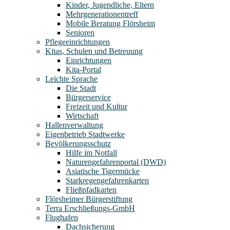
Kinder, Jugendliche, Eltern
Mehrgenerationentreff
Mobile Beratung Flörsheim
Senioren
Pflegeeinrichtungen
Kitas, Schulen und Betreuung
Einrichtungen
Kita-Portal
Leichte Sprache
Die Stadt
Bürgerservice
Freizeit und Kultur
Wirtschaft
Hallenverwaltung
Eigenbetrieb Stadtwerke
Bevölkerungsschutz
Hilfe im Notfall
Naturengefahrenportal (DWD)
Asiatische Tigermücke
Starkregengefahrenkarten
Fließpfadkarten
Flörsheimer Bürgerstiftung
Terra Erschließungs-GmbH
Flughafen
Dachsicherung