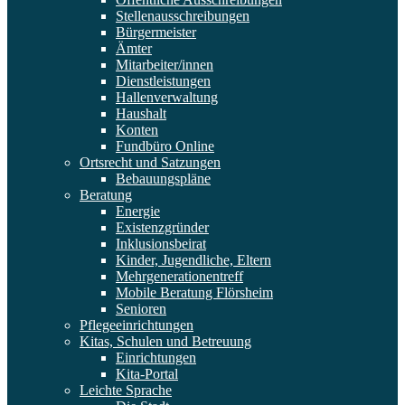
Stellenausschreibungen
Bürgermeister
Ämter
Mitarbeiter/innen
Dienstleistungen
Hallenverwaltung
Haushalt
Konten
Fundbüro Online
Ortsrecht und Satzungen
Bebauungspläne
Beratung
Energie
Existenzgründer
Inklusionsbeirat
Kinder, Jugendliche, Eltern
Mehrgenerationentreff
Mobile Beratung Flörsheim
Senioren
Pflegeeinrichtungen
Kitas, Schulen und Betreuung
Einrichtungen
Kita-Portal
Leichte Sprache