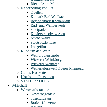
Biennale am Main
Naherholung vor Ort
Quellen
Kurpark Bad Weilbach
Regionalpark Rhein-Main
Rad- und Wanderwege
Stadtparks
Kinderstreuobstwiesen
Audio Walks
Stadtspaziergang
Imagefilm
Rund um den Wein
Weinprobierstände
Wickerer Weinkönigin
Wickerer Weinweg
Weinerlebnisweg Oberer Rheingau
Gallus-Konzerte
Hotels und Pensionen
STADTRADELN
Wirtschaft
Wirtschaftsstandort
Gewerbegebiete
Strukturdaten
Bodenrichtwerte
register