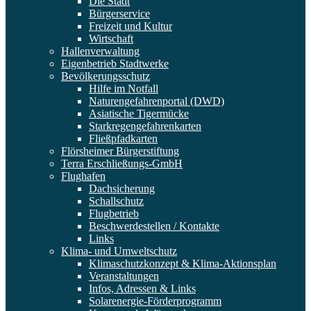
Die Stadt
Bürgerservice
Freizeit und Kultur
Wirtschaft
Hallenverwaltung
Eigenbetrieb Stadtwerke
Bevölkerungsschutz
Hilfe im Notfall
Naturengefahrenportal (DWD)
Asiatische Tigermücke
Starkregengefahrenkarten
Fließpfadkarten
Flörsheimer Bürgerstiftung
Terra Erschließungs-GmbH
Flughafen
Dachsicherung
Schallschutz
Flugbetrieb
Beschwerdestellen / Kontakte
Links
Klima- und Umweltschutz
Klimaschutzkonzept & Klima-Aktionsplan
Veranstaltungen
Infos, Adressen & Links
Solarenergie-Förderprogramm