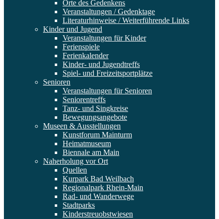
Orte des Gedenkens
Veranstaltungen / Gedenktage
Literaturhinweise / Weiterführende Links
Kinder und Jugend
Veranstaltungen für Kinder
Ferienspiele
Ferienkalender
Kinder- und Jugendtreffs
Spiel- und Freizeitsportplätze
Senioren
Veranstaltungen für Senioren
Seniorentreffs
Tanz- und Singkreise
Bewegungsangebote
Museen & Ausstellungen
Kunstforum Mainturm
Heimatmuseum
Biennale am Main
Naherholung vor Ort
Quellen
Kurpark Bad Weilbach
Regionalpark Rhein-Main
Rad- und Wanderwege
Stadtparks
Kinderstreuobstwiesen