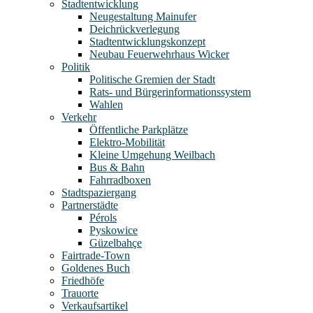
Stadtentwicklung
Neugestaltung Mainufer
Deichrückverlegung
Stadtentwicklungskonzept
Neubau Feuerwehrhaus Wicker
Politik
Politische Gremien der Stadt
Rats- und Bürgerinformationssystem
Wahlen
Verkehr
Öffentliche Parkplätze
Elektro-Mobilität
Kleine Umgehung Weilbach
Bus & Bahn
Fahrradboxen
Stadtspaziergang
Partnerstädte
Pérols
Pyskowice
Güzelbahçe
Fairtrade-Town
Goldenes Buch
Friedhöfe
Trauorte
Verkaufsartikel