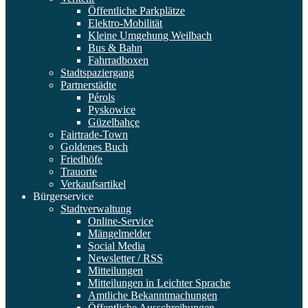
Öffentliche Parkplätze
Elektro-Mobilität
Kleine Umgehung Weilbach
Bus & Bahn
Fahrradboxen
Stadtspaziergang
Partnerstädte
Pérols
Pyskowice
Güzelbahçe
Fairtrade-Town
Goldenes Buch
Friedhöfe
Trauorte
Verkaufsartikel
Bürgerservice
Stadtverwaltung
Online-Service
Mängelmelder
Social Media
Newsletter / RSS
Mitteilungen
Mitteilungen in Leichter Sprache
Amtliche Bekanntmachungen
Öffentliche Ausschreibungen