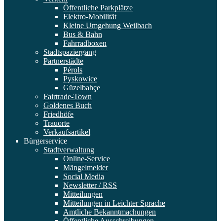
Öffentliche Parkplätze
Elektro-Mobilität
Kleine Umgehung Weilbach
Bus & Bahn
Fahrradboxen
Stadtspaziergang
Partnerstädte
Pérols
Pyskowice
Güzelbahçe
Fairtrade-Town
Goldenes Buch
Friedhöfe
Trauorte
Verkaufsartikel
Bürgerservice
Stadtverwaltung
Online-Service
Mängelmelder
Social Media
Newsletter / RSS
Mitteilungen
Mitteilungen in Leichter Sprache
Amtliche Bekanntmachungen
Öffentliche Ausschreibungen