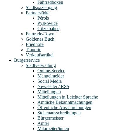
Fahrradboxen
Stadtspaziergang
Partnerstädte
Pérols
Pyskowice
Güzelbahçe
Fairtrade-Town
Goldenes Buch
Friedhöfe
Trauorte
Verkaufsartikel
Bürgerservice
Stadtverwaltung
Online-Service
Mängelmelder
Social Media
Newsletter / RSS
Mitteilungen
Mitteilungen in Leichter Sprache
Amtliche Bekanntmachungen
Öffentliche Ausschreibungen
Stellenausschreibungen
Bürgermeister
Ämter
Mitarbeiter/innen