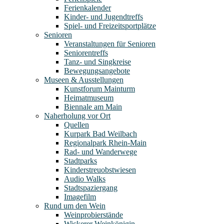
Ferienkalender
Kinder- und Jugendtreffs
Spiel- und Freizeitsportplätze
Senioren
Veranstaltungen für Senioren
Seniorentreffs
Tanz- und Singkreise
Bewegungsangebote
Museen & Ausstellungen
Kunstforum Mainturm
Heimatmuseum
Biennale am Main
Naherholung vor Ort
Quellen
Kurpark Bad Weilbach
Regionalpark Rhein-Main
Rad- und Wanderwege
Stadtparks
Kinderstreuobstwiesen
Audio Walks
Stadtspaziergang
Imagefilm
Rund um den Wein
Weinprobierstände
Wickerer Weinkönigin