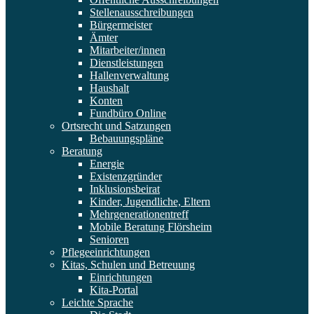
Stellenausschreibungen
Bürgermeister
Ämter
Mitarbeiter/innen
Dienstleistungen
Hallenverwaltung
Haushalt
Konten
Fundbüro Online
Ortsrecht und Satzungen
Bebauungspläne
Beratung
Energie
Existenzgründer
Inklusionsbeirat
Kinder, Jugendliche, Eltern
Mehrgenerationentreff
Mobile Beratung Flörsheim
Senioren
Pflegeeinrichtungen
Kitas, Schulen und Betreuung
Einrichtungen
Kita-Portal
Leichte Sprache