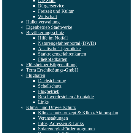
Die Stadt
Bürgerservice
Freizeit und Kultur
Wirtschaft
Hallenverwaltung
Eigenbetrieb Stadtwerke
Bevölkerungsschutz
Hilfe im Notfall
Naturengefahrenportal (DWD)
Asiatische Tigermücke
Starkregengefahrenkarten
Fließpfadkarten
Flörsheimer Bürgerstiftung
Terra Erschließungs-GmbH
Flughafen
Dachsicherung
Schallschutz
Flugbetrieb
Beschwerdestellen / Kontakte
Links
Klima- und Umweltschutz
Klimaschutzkonzept & Klima-Aktionsplan
Veranstaltungen
Infos, Adressen & Links
Solarenergie-Förderprogramm