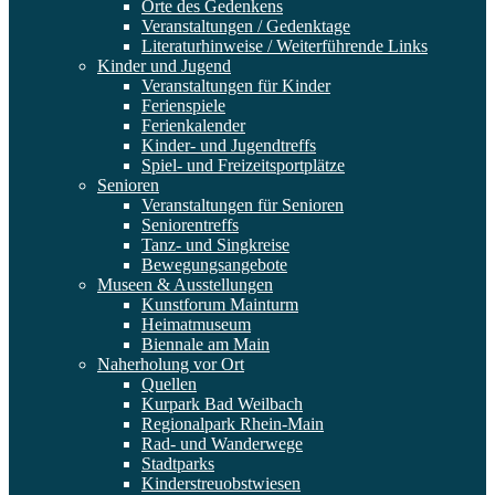
Orte des Gedenkens
Veranstaltungen / Gedenktage
Literaturhinweise / Weiterführende Links
Kinder und Jugend
Veranstaltungen für Kinder
Ferienspiele
Ferienkalender
Kinder- und Jugendtreffs
Spiel- und Freizeitsportplätze
Senioren
Veranstaltungen für Senioren
Seniorentreffs
Tanz- und Singkreise
Bewegungsangebote
Museen & Ausstellungen
Kunstforum Mainturm
Heimatmuseum
Biennale am Main
Naherholung vor Ort
Quellen
Kurpark Bad Weilbach
Regionalpark Rhein-Main
Rad- und Wanderwege
Stadtparks
Kinderstreuobstwiesen