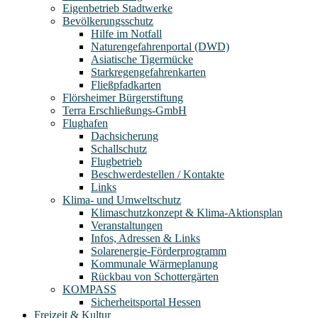
Eigenbetrieb Stadtwerke
Bevölkerungsschutz
Hilfe im Notfall
Naturengefahrenportal (DWD)
Asiatische Tigermücke
Starkregengefahrenkarten
Fließpfadkarten
Flörsheimer Bürgerstiftung
Terra Erschließungs-GmbH
Flughafen
Dachsicherung
Schallschutz
Flugbetrieb
Beschwerdestellen / Kontakte
Links
Klima- und Umweltschutz
Klimaschutzkonzept & Klima-Aktionsplan
Veranstaltungen
Infos, Adressen & Links
Solarenergie-Förderprogramm
Kommunale Wärmeplanung
Rückbau von Schottergärten
KOMPASS
Sicherheitsportal Hessen
Freizeit & Kultur