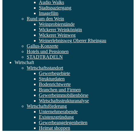
Audio Walks
Stadtspaziergang
Imagefilm
Rund um den Wein
Weinprobierstände
Wickerer Weinkönigin
Wickerer Weinweg
Weinerlebnisweg Oberer Rheingau
Gallus-Konzerte
Hotels und Pensionen
STADTRADELN
Wirtschaft
Wirtschaftsstandort
Gewerbegebiete
Strukturdaten
Bodenrichtwerte
Branchen und Firmen
Gewerbeimmobilienbörse
Wirtschaftsstrukturanalyse
Wirtschaftsförderung
Unternehmerabende
Existenzgründung
Gewerbeangelegenheiten
Heimat shoppen