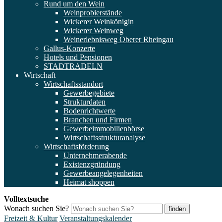
Rund um den Wein
Weinprobierstände
Wickerer Weinkönigin
Wickerer Weinweg
Weinerlebnisweg Oberer Rheingau
Gallus-Konzerte
Hotels und Pensionen
STADTRADELN
Wirtschaft
Wirtschaftsstandort
Gewerbegebiete
Strukturdaten
Bodenrichtwerte
Branchen und Firmen
Gewerbeimmobilienbörse
Wirtschaftsstrukturanalyse
Wirtschaftsförderung
Unternehmerabende
Existenzgründung
Gewerbeangelegenheiten
Heimat shoppen
Volltextsuche
Wonach suchen Sie?
finden
Freizeit & Kultur
Veranstaltungskalender