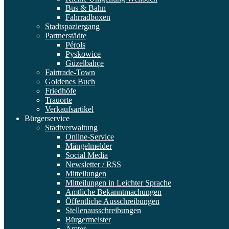
Bus & Bahn
Fahrradboxen
Stadtspaziergang
Partnerstädte
Pérols
Pyskowice
Güzelbahçe
Fairtrade-Town
Goldenes Buch
Friedhöfe
Trauorte
Verkaufsartikel
Bürgerservice
Stadtverwaltung
Online-Service
Mängelmelder
Social Media
Newsletter / RSS
Mitteilungen
Mitteilungen in Leichter Sprache
Amtliche Bekanntmachungen
Öffentliche Ausschreibungen
Stellenausschreibungen
Bürgermeister
Ämter