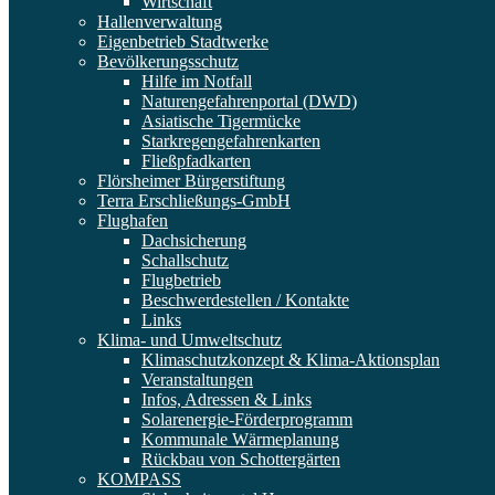
Wirtschaft
Hallenverwaltung
Eigenbetrieb Stadtwerke
Bevölkerungsschutz
Hilfe im Notfall
Naturengefahrenportal (DWD)
Asiatische Tigermücke
Starkregengefahrenkarten
Fließpfadkarten
Flörsheimer Bürgerstiftung
Terra Erschließungs-GmbH
Flughafen
Dachsicherung
Schallschutz
Flugbetrieb
Beschwerdestellen / Kontakte
Links
Klima- und Umweltschutz
Klimaschutzkonzept & Klima-Aktionsplan
Veranstaltungen
Infos, Adressen & Links
Solarenergie-Förderprogramm
Kommunale Wärmeplanung
Rückbau von Schottergärten
KOMPASS