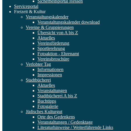
Sicherheitsportal Hessen
Serviceportal
Freizeit & Kultur
Veranstaltungskalender
Veranstaltungskalender download
Vereine & Gruppierungen
Übersicht von A bis Z
Aktuelles
Vereinsförderung
Sportlerehrung
Fotoaktion - Ehrenamt
Vereinsbroschüre
Verlobter Tag
Informationen
Impressionen
Stadtbücherei
Aktuelles
Veranstaltungen
Stadtbücherei A bis Z
Buchtipps
Fotogalerie
Jüdisches Kulturgut
Orte des Gedenkens
Veranstaltungen / Gedenktage
Literaturhinweise / Weiterführende Links