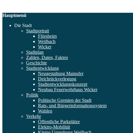
Hauptmenü
Die Stadt
Stadtportrait
Flörsheim
Weilbach
Wicker
Stadtplan
Zahlen, Daten, Fakten
Geschichte
Stadtentwicklung
Neugestaltung Mainufer
Deichrückverlegung
Stadtentwicklungskonzept
Neubau Feuerwehrhaus Wicker
Politik
Politische Gremien der Stadt
Rats- und Bürgerinformationssystem
Wahlen
Verkehr
Öffentliche Parkplätze
Elektro-Mobilität
Kleine Umgehung Weilbach