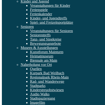
Kinder und Jugend
Veranstaltungen für Kinder
Ferienspiele
Ferienkalender
Kinder- und Jugendtreffs
Spiel- und Freizeitsportplätze
Senioren
Veranstaltungen für Senioren
Seniorentreffs
Tanz- und Singkreise
Bewegungsangebote
Museen & Ausstellungen
Kunstforum Mainturm
Heimatmuseum
Biennale am Main
Naherholung vor Ort
Quellen
Kurpark Bad Weilbach
Regionalpark Rhein-Main
Rad- und Wanderwege
Stadtparks
Kinderstreuobstwiesen
Audio Walks
Stadtspaziergang
Imagefilm