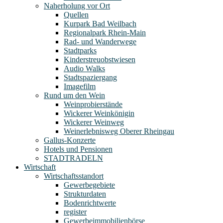
Naherholung vor Ort
Quellen
Kurpark Bad Weilbach
Regionalpark Rhein-Main
Rad- und Wanderwege
Stadtparks
Kinderstreuobstwiesen
Audio Walks
Stadtspaziergang
Imagefilm
Rund um den Wein
Weinprobierstände
Wickerer Weinkönigin
Wickerer Weinweg
Weinerlebnisweg Oberer Rheingau
Gallus-Konzerte
Hotels und Pensionen
STADTRADELN
Wirtschaft
Wirtschaftsstandort
Gewerbegebiete
Strukturdaten
Bodenrichtwerte
register
Gewerbeimmobilienbörse