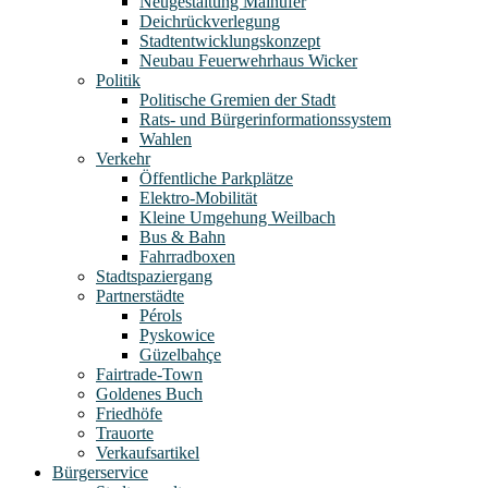
Neugestaltung Mainufer
Deichrückverlegung
Stadtentwicklungskonzept
Neubau Feuerwehrhaus Wicker
Politik
Politische Gremien der Stadt
Rats- und Bürgerinformationssystem
Wahlen
Verkehr
Öffentliche Parkplätze
Elektro-Mobilität
Kleine Umgehung Weilbach
Bus & Bahn
Fahrradboxen
Stadtspaziergang
Partnerstädte
Pérols
Pyskowice
Güzelbahçe
Fairtrade-Town
Goldenes Buch
Friedhöfe
Trauorte
Verkaufsartikel
Bürgerservice