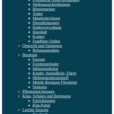
Stellenausschreibungen
Bürgermeister
Ämter
Mitarbeiter/innen
Dienstleistungen
Hallenverwaltung
Haushalt
Konten
Fundbüro Online
Ortsrecht und Satzungen
Bebauungspläne
Beratung
Energie
Existenzgründer
Inklusionsbeirat
Kinder, Jugendliche, Eltern
Mehrgenerationentreff
Mobile Beratung Flörsheim
Senioren
Pflegeeinrichtungen
Kitas, Schulen und Betreuung
Einrichtungen
Kita-Portal
Leichte Sprache