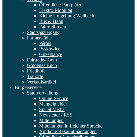
Öffentliche Parkplätze
Elektro-Mobilität
Kleine Umgehung Weilbach
Bus & Bahn
Fahrradboxen
Stadtspaziergang
Partnerstädte
Pérols
Pyskowice
Güzelbahçe
Fairtrade-Town
Goldenes Buch
Friedhöfe
Trauorte
Verkaufsartikel
Bürgerservice
Stadtverwaltung
Online-Service
Mängelmelder
Social Media
Newsletter / RSS
Mitteilungen
Mitteilungen in Leichter Sprache
Amtliche Bekanntmachungen
Öffentliche Ausschreibungen