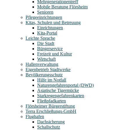
Mehrgenerationentreff
Mobile Beratung Flörsheim
Senioren
Pflegeeinrichtungen
Kitas, Schulen und Betreuung
Einrichtungen
Kita-Portal
Leichte Sprache
Die Stadt
Bürgerservice
Freizeit und Kultur
Wirtschaft
Hallenverwaltung
Eigenbetrieb Stadtwerke
Bevölkerungsschutz
Hilfe im Notfall
Naturengefahrenportal (DWD)
Asiatische Tigermücke
Starkregengefahrenkarten
Fließpfadkarten
Flörsheimer Bürgerstiftung
Terra Erschließungs-GmbH
Flughafen
Dachsicherung
Schallschutz