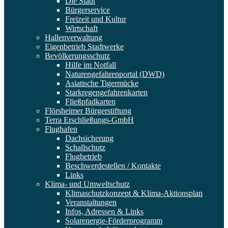
Die Stadt
Bürgerservice
Freizeit und Kultur
Wirtschaft
Hallenverwaltung
Eigenbetrieb Stadtwerke
Bevölkerungsschutz
Hilfe im Notfall
Naturengefahrenportal (DWD)
Asiatische Tigermücke
Starkregengefahrenkarten
Fließpfadkarten
Flörsheimer Bürgerstiftung
Terra Erschließungs-GmbH
Flughafen
Dachsicherung
Schallschutz
Flugbetrieb
Beschwerdestellen / Kontakte
Links
Klima- und Umweltschutz
Klimaschutzkonzept & Klima-Aktionsplan
Veranstaltungen
Infos, Adressen & Links
Solarenergie-Förderprogramm