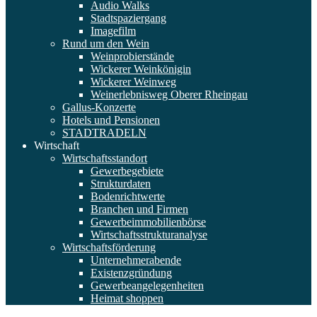
Audio Walks
Stadtspaziergang
Imagefilm
Rund um den Wein
Weinprobierstände
Wickerer Weinkönigin
Wickerer Weinweg
Weinerlebnisweg Oberer Rheingau
Gallus-Konzerte
Hotels und Pensionen
STADTRADELN
Wirtschaft
Wirtschaftsstandort
Gewerbegebiete
Strukturdaten
Bodenrichtwerte
Branchen und Firmen
Gewerbeimmobilienbörse
Wirtschaftsstrukturanalyse
Wirtschaftsförderung
Unternehmerabende
Existenzgründung
Gewerbeangelegenheiten
Heimat shoppen