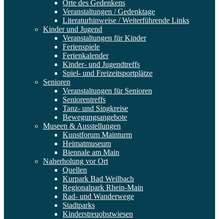
Orte des Gedenkens
Veranstaltungen / Gedenktage
Literaturhinweise / Weiterführende Links
Kinder und Jugend
Veranstaltungen für Kinder
Ferienspiele
Ferienkalender
Kinder- und Jugendtreffs
Spiel- und Freizeitsportplätze
Senioren
Veranstaltungen für Senioren
Seniorentreffs
Tanz- und Singkreise
Bewegungsangebote
Museen & Ausstellungen
Kunstforum Mainturm
Heimatmuseum
Biennale am Main
Naherholung vor Ort
Quellen
Kurpark Bad Weilbach
Regionalpark Rhein-Main
Rad- und Wanderwege
Stadtparks
Kinderstreuobstwiesen