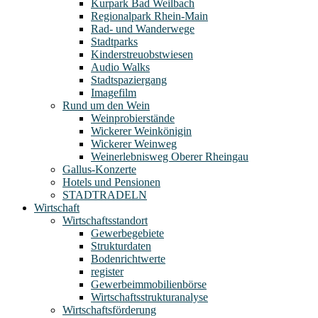
Kurpark Bad Weilbach
Regionalpark Rhein-Main
Rad- und Wanderwege
Stadtparks
Kinderstreuobstwiesen
Audio Walks
Stadtspaziergang
Imagefilm
Rund um den Wein
Weinprobierstände
Wickerer Weinkönigin
Wickerer Weinweg
Weinerlebnisweg Oberer Rheingau
Gallus-Konzerte
Hotels und Pensionen
STADTRADELN
Wirtschaft
Wirtschaftsstandort
Gewerbegebiete
Strukturdaten
Bodenrichtwerte
register
Gewerbeimmobilienbörse
Wirtschaftsstrukturanalyse
Wirtschaftsförderung