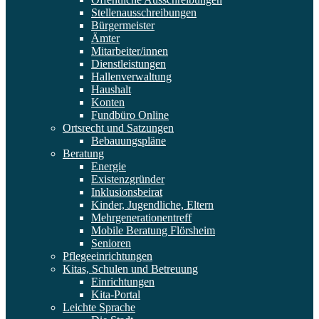
Stellenausschreibungen
Bürgermeister
Ämter
Mitarbeiter/innen
Dienstleistungen
Hallenverwaltung
Haushalt
Konten
Fundbüro Online
Ortsrecht und Satzungen
Bebauungspläne
Beratung
Energie
Existenzgründer
Inklusionsbeirat
Kinder, Jugendliche, Eltern
Mehrgenerationentreff
Mobile Beratung Flörsheim
Senioren
Pflegeeinrichtungen
Kitas, Schulen und Betreuung
Einrichtungen
Kita-Portal
Leichte Sprache