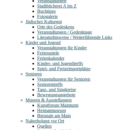
Veranstaltungen
Stadtbücherei A bis Z
Buchtipps
Fotogalerie
Jüdisches Kulturgut
Orte des Gedenkens
Veranstaltungen / Gedenktage
Literaturhinweise / Weiterführende Links
Kinder und Jugend
Veranstaltungen für Kinder
Ferienspiele
Ferienkalender
Kinder- und Jugendtreffs
Spiel- und Freizeitsportplätze
Senioren
Veranstaltungen für Senioren
Seniorentreffs
Tanz- und Singkreise
Bewegungsangebote
Museen & Ausstellungen
Kunstforum Mainturm
Heimatmuseum
Biennale am Main
Naherholung vor Ort
Quellen