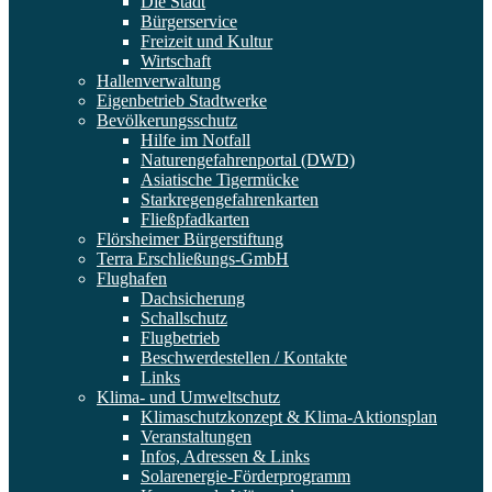
Die Stadt
Bürgerservice
Freizeit und Kultur
Wirtschaft
Hallenverwaltung
Eigenbetrieb Stadtwerke
Bevölkerungsschutz
Hilfe im Notfall
Naturengefahrenportal (DWD)
Asiatische Tigermücke
Starkregengefahrenkarten
Fließpfadkarten
Flörsheimer Bürgerstiftung
Terra Erschließungs-GmbH
Flughafen
Dachsicherung
Schallschutz
Flugbetrieb
Beschwerdestellen / Kontakte
Links
Klima- und Umweltschutz
Klimaschutzkonzept & Klima-Aktionsplan
Veranstaltungen
Infos, Adressen & Links
Solarenergie-Förderprogramm