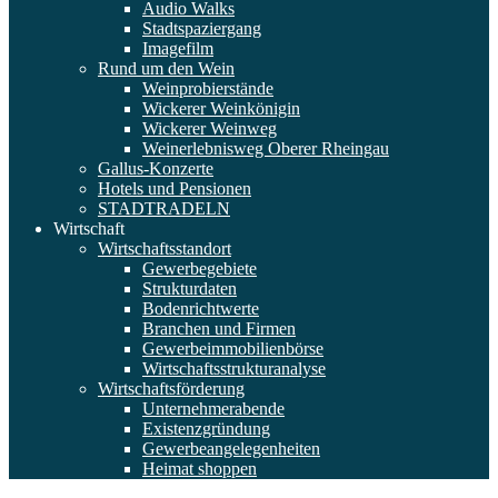
Audio Walks
Stadtspaziergang
Imagefilm
Rund um den Wein
Weinprobierstände
Wickerer Weinkönigin
Wickerer Weinweg
Weinerlebnisweg Oberer Rheingau
Gallus-Konzerte
Hotels und Pensionen
STADTRADELN
Wirtschaft
Wirtschaftsstandort
Gewerbegebiete
Strukturdaten
Bodenrichtwerte
Branchen und Firmen
Gewerbeimmobilienbörse
Wirtschaftsstrukturanalyse
Wirtschaftsförderung
Unternehmerabende
Existenzgründung
Gewerbeangelegenheiten
Heimat shoppen