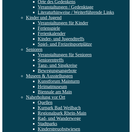
Orte des Gedenkens
Veranstaltungen / Gedenktage
Literaturhinweise / Weiterführende Links
Kinder und Jugend
Veranstaltungen für Kinder
Ferienspiele
Ferienkalender
Kinder- und Jugendtreffs
Spiel- und Freizeitsportplätze
Senioren
Veranstaltungen für Senioren
Seniorentreffs
Tanz- und Singkreise
Bewegungsangebote
Museen & Ausstellungen
Kunstforum Mainturm
Heimatmuseum
Biennale am Main
Naherholung vor Ort
Quellen
Kurpark Bad Weilbach
Regionalpark Rhein-Main
Rad- und Wanderwege
Stadtparks
Kinderstreuobstwiesen