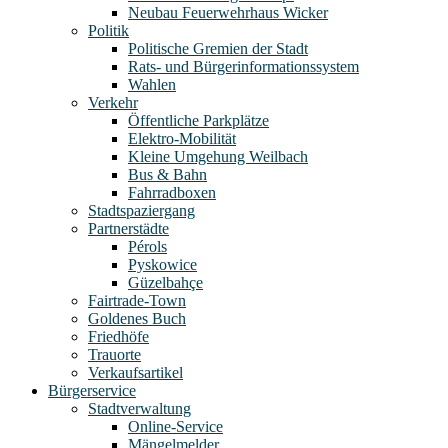
Neubau Feuerwehrhaus Wicker
Politik
Politische Gremien der Stadt
Rats- und Bürgerinformationssystem
Wahlen
Verkehr
Öffentliche Parkplätze
Elektro-Mobilität
Kleine Umgehung Weilbach
Bus & Bahn
Fahrradboxen
Stadtspaziergang
Partnerstädte
Pérols
Pyskowice
Güzelbahçe
Fairtrade-Town
Goldenes Buch
Friedhöfe
Trauorte
Verkaufsartikel
Bürgerservice
Stadtverwaltung
Online-Service
Mängelmelder