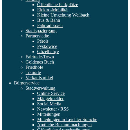
Öffentliche Parkplätze
Elektro-Mobilität
Kleine Umgehung Weilbach
Bus & Bahn
Fahrradboxen
Stadtspaziergang
Partnerstädte
Pérols
Pyskowice
Güzelbahçe
Fairtrade-Town
Goldenes Buch
Friedhöfe
Trauorte
Verkaufsartikel
Bürgerservice
Stadtverwaltung
Online-Service
Mängelmelder
Social Media
Newsletter / RSS
Mitteilungen
Mitteilungen in Leichter Sprache
Amtliche Bekanntmachungen
Öffentliche Ausschreibungen