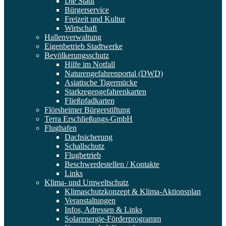
Die Stadt
Bürgerservice
Freizeit und Kultur
Wirtschaft
Hallenverwaltung
Eigenbetrieb Stadtwerke
Bevölkerungsschutz
Hilfe im Notfall
Naturengefahrenportal (DWD)
Asiatische Tigermücke
Starkregengefahrenkarten
Fließpfadkarten
Flörsheimer Bürgerstiftung
Terra Erschließungs-GmbH
Flughafen
Dachsicherung
Schallschutz
Flugbetrieb
Beschwerdestellen / Kontakte
Links
Klima- und Umweltschutz
Klimaschutzkonzept & Klima-Aktionsplan
Veranstaltungen
Infos, Adressen & Links
Solarenergie-Förderprogramm