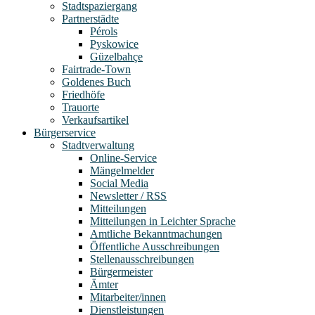
Stadtspaziergang
Partnerstädte
Pérols
Pyskowice
Güzelbahçe
Fairtrade-Town
Goldenes Buch
Friedhöfe
Trauorte
Verkaufsartikel
Bürgerservice
Stadtverwaltung
Online-Service
Mängelmelder
Social Media
Newsletter / RSS
Mitteilungen
Mitteilungen in Leichter Sprache
Amtliche Bekanntmachungen
Öffentliche Ausschreibungen
Stellenausschreibungen
Bürgermeister
Ämter
Mitarbeiter/innen
Dienstleistungen