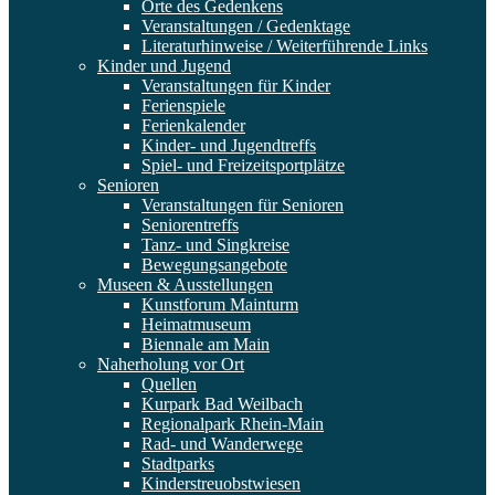
Orte des Gedenkens
Veranstaltungen / Gedenktage
Literaturhinweise / Weiterführende Links
Kinder und Jugend
Veranstaltungen für Kinder
Ferienspiele
Ferienkalender
Kinder- und Jugendtreffs
Spiel- und Freizeitsportplätze
Senioren
Veranstaltungen für Senioren
Seniorentreffs
Tanz- und Singkreise
Bewegungsangebote
Museen & Ausstellungen
Kunstforum Mainturm
Heimatmuseum
Biennale am Main
Naherholung vor Ort
Quellen
Kurpark Bad Weilbach
Regionalpark Rhein-Main
Rad- und Wanderwege
Stadtparks
Kinderstreuobstwiesen