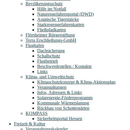
Bevölkerungsschutz
Hilfe im Notfall
Naturengefahrenportal (DWD)
Asiatische Tigermücke
Starkregengefahrenkarten
Fließpfadkarten
Flörsheimer Bürgerstiftung
Terra Erschließungs-GmbH
Flughafen
Dachsicherung
Schallschutz
Flugbetrieb
Beschwerdestellen / Kontakte
Links
Klima- und Umweltschutz
Klimaschutzkonzept & Klima-Aktionsplan
Veranstaltungen
Infos, Adressen & Links
Solarenergie-Förderprogramm
Kommunale Wärmeplanung
Rückbau von Schottergärten
KOMPASS
Sicherheitsportal Hessen
Freizeit & Kultur
Veranstaltungskalender