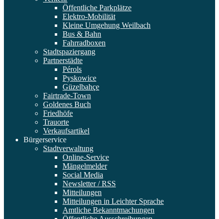
Öffentliche Parkplätze
Elektro-Mobilität
Kleine Umgehung Weilbach
Bus & Bahn
Fahrradboxen
Stadtspaziergang
Partnerstädte
Pérols
Pyskowice
Güzelbahçe
Fairtrade-Town
Goldenes Buch
Friedhöfe
Trauorte
Verkaufsartikel
Bürgerservice
Stadtverwaltung
Online-Service
Mängelmelder
Social Media
Newsletter / RSS
Mitteilungen
Mitteilungen in Leichter Sprache
Amtliche Bekanntmachungen
Öffentliche Ausschreibungen