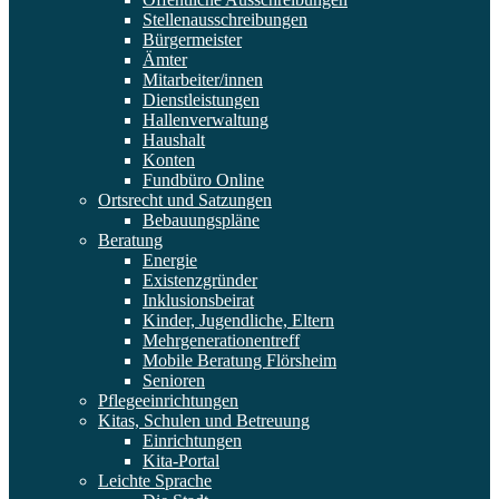
Stellenausschreibungen
Bürgermeister
Ämter
Mitarbeiter/innen
Dienstleistungen
Hallenverwaltung
Haushalt
Konten
Fundbüro Online
Ortsrecht und Satzungen
Bebauungspläne
Beratung
Energie
Existenzgründer
Inklusionsbeirat
Kinder, Jugendliche, Eltern
Mehrgenerationentreff
Mobile Beratung Flörsheim
Senioren
Pflegeeinrichtungen
Kitas, Schulen und Betreuung
Einrichtungen
Kita-Portal
Leichte Sprache