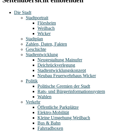
Seitenübersicht einblenden
Die Stadt
Stadtportrait
Flörsheim
Weilbach
Wicker
Stadtplan
Zahlen, Daten, Fakten
Geschichte
Stadtentwicklung
Neugestaltung Mainufer
Deichrückverlegung
Stadtentwicklungskonzept
Neubau Feuerwehrhaus Wicker
Politik
Politische Gremien der Stadt
Rats- und Bürgerinformationssystem
Wahlen
Verkehr
Öffentliche Parkplätze
Elektro-Mobilität
Kleine Umgehung Weilbach
Bus & Bahn
Fahrradboxen