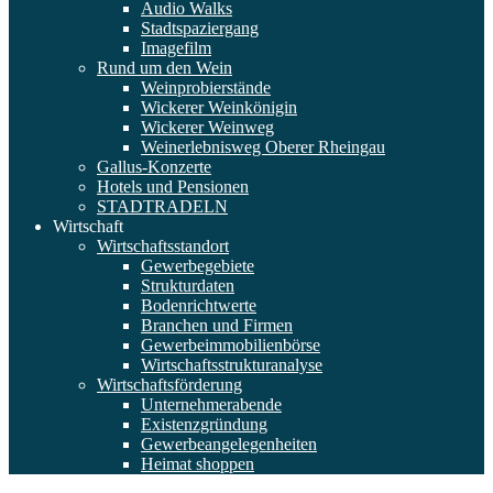
Audio Walks
Stadtspaziergang
Imagefilm
Rund um den Wein
Weinprobierstände
Wickerer Weinkönigin
Wickerer Weinweg
Weinerlebnisweg Oberer Rheingau
Gallus-Konzerte
Hotels und Pensionen
STADTRADELN
Wirtschaft
Wirtschaftsstandort
Gewerbegebiete
Strukturdaten
Bodenrichtwerte
Branchen und Firmen
Gewerbeimmobilienbörse
Wirtschaftsstrukturanalyse
Wirtschaftsförderung
Unternehmerabende
Existenzgründung
Gewerbeangelegenheiten
Heimat shoppen