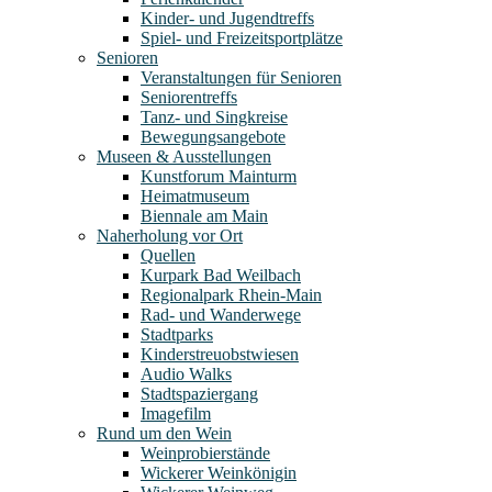
Kinder- und Jugendtreffs
Spiel- und Freizeitsportplätze
Senioren
Veranstaltungen für Senioren
Seniorentreffs
Tanz- und Singkreise
Bewegungsangebote
Museen & Ausstellungen
Kunstforum Mainturm
Heimatmuseum
Biennale am Main
Naherholung vor Ort
Quellen
Kurpark Bad Weilbach
Regionalpark Rhein-Main
Rad- und Wanderwege
Stadtparks
Kinderstreuobstwiesen
Audio Walks
Stadtspaziergang
Imagefilm
Rund um den Wein
Weinprobierstände
Wickerer Weinkönigin