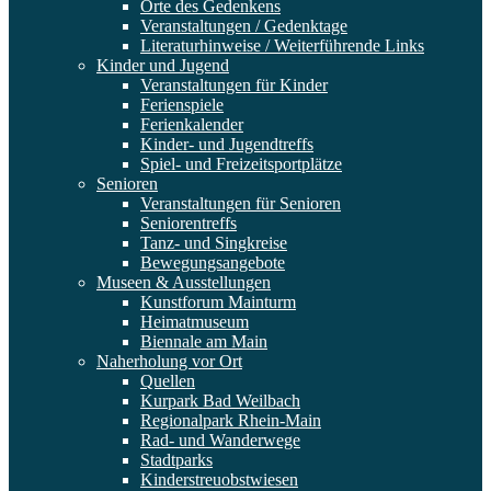
Orte des Gedenkens
Veranstaltungen / Gedenktage
Literaturhinweise / Weiterführende Links
Kinder und Jugend
Veranstaltungen für Kinder
Ferienspiele
Ferienkalender
Kinder- und Jugendtreffs
Spiel- und Freizeitsportplätze
Senioren
Veranstaltungen für Senioren
Seniorentreffs
Tanz- und Singkreise
Bewegungsangebote
Museen & Ausstellungen
Kunstforum Mainturm
Heimatmuseum
Biennale am Main
Naherholung vor Ort
Quellen
Kurpark Bad Weilbach
Regionalpark Rhein-Main
Rad- und Wanderwege
Stadtparks
Kinderstreuobstwiesen