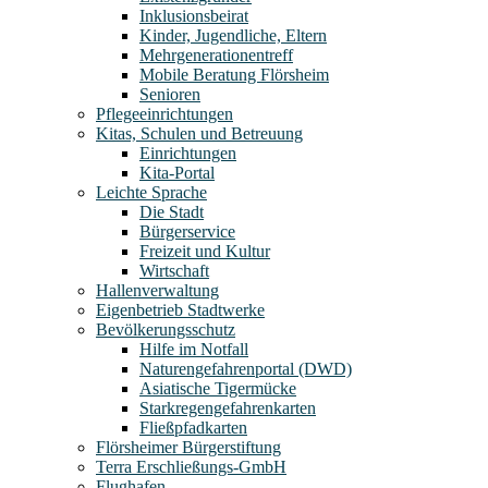
Inklusionsbeirat
Kinder, Jugendliche, Eltern
Mehrgenerationentreff
Mobile Beratung Flörsheim
Senioren
Pflegeeinrichtungen
Kitas, Schulen und Betreuung
Einrichtungen
Kita-Portal
Leichte Sprache
Die Stadt
Bürgerservice
Freizeit und Kultur
Wirtschaft
Hallenverwaltung
Eigenbetrieb Stadtwerke
Bevölkerungsschutz
Hilfe im Notfall
Naturengefahrenportal (DWD)
Asiatische Tigermücke
Starkregengefahrenkarten
Fließpfadkarten
Flörsheimer Bürgerstiftung
Terra Erschließungs-GmbH
Flughafen