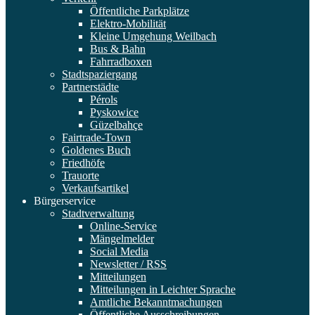
Öffentliche Parkplätze
Elektro-Mobilität
Kleine Umgehung Weilbach
Bus & Bahn
Fahrradboxen
Stadtspaziergang
Partnerstädte
Pérols
Pyskowice
Güzelbahçe
Fairtrade-Town
Goldenes Buch
Friedhöfe
Trauorte
Verkaufsartikel
Bürgerservice
Stadtverwaltung
Online-Service
Mängelmelder
Social Media
Newsletter / RSS
Mitteilungen
Mitteilungen in Leichter Sprache
Amtliche Bekanntmachungen
Öffentliche Ausschreibungen