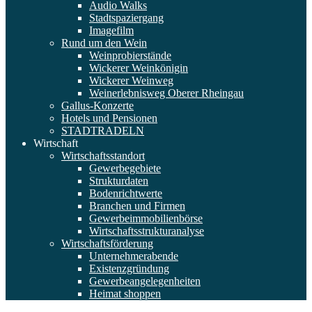
Audio Walks
Stadtspaziergang
Imagefilm
Rund um den Wein
Weinprobierstände
Wickerer Weinkönigin
Wickerer Weinweg
Weinerlebnisweg Oberer Rheingau
Gallus-Konzerte
Hotels und Pensionen
STADTRADELN
Wirtschaft
Wirtschaftsstandort
Gewerbegebiete
Strukturdaten
Bodenrichtwerte
Branchen und Firmen
Gewerbeimmobilienbörse
Wirtschaftsstrukturanalyse
Wirtschaftsförderung
Unternehmerabende
Existenzgründung
Gewerbeangelegenheiten
Heimat shoppen