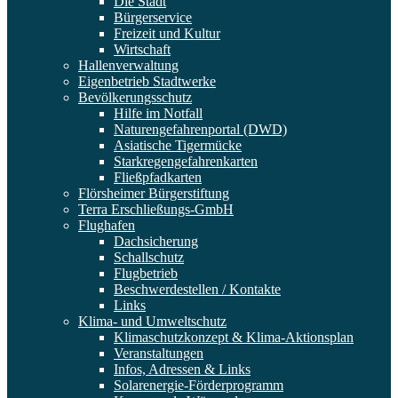
Die Stadt
Bürgerservice
Freizeit und Kultur
Wirtschaft
Hallenverwaltung
Eigenbetrieb Stadtwerke
Bevölkerungsschutz
Hilfe im Notfall
Naturengefahrenportal (DWD)
Asiatische Tigermücke
Starkregengefahrenkarten
Fließpfadkarten
Flörsheimer Bürgerstiftung
Terra Erschließungs-GmbH
Flughafen
Dachsicherung
Schallschutz
Flugbetrieb
Beschwerdestellen / Kontakte
Links
Klima- und Umweltschutz
Klimaschutzkonzept & Klima-Aktionsplan
Veranstaltungen
Infos, Adressen & Links
Solarenergie-Förderprogramm