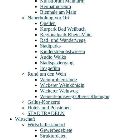
Kunstforum Mainturm
Heimatmuseum
Biennale am Main
Naherholung vor Ort
Quellen
Kurpark Bad Weilbach
Regionalpark Rhein-Main
Rad- und Wanderwege
Stadtparks
Kinderstreuobstwiesen
Audio Walks
Stadtspaziergang
Imagefilm
Rund um den Wein
Weinprobierstände
Wickerer Weinkönigin
Wickerer Weinweg
Weinerlebnisweg Oberer Rheingau
Gallus-Konzerte
Hotels und Pensionen
STADTRADELN
Wirtschaft
Wirtschaftsstandort
Gewerbegebiete
Strukturdaten