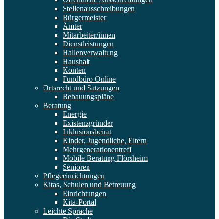
Stellenausschreibungen
Bürgermeister
Ämter
Mitarbeiter/innen
Dienstleistungen
Hallenverwaltung
Haushalt
Konten
Fundbüro Online
Ortsrecht und Satzungen
Bebauungspläne
Beratung
Energie
Existenzgründer
Inklusionsbeirat
Kinder, Jugendliche, Eltern
Mehrgenerationentreff
Mobile Beratung Flörsheim
Senioren
Pflegeeinrichtungen
Kitas, Schulen und Betreuung
Einrichtungen
Kita-Portal
Leichte Sprache