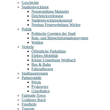
Geschichte
Stadtentwicklung
Neugestaltung Mainufer
Deichrückverlegung
Stadtentwicklungskonzept
Neubau Feuerwehrhaus Wicker
Politik
Politische Gremien der Stadt
Rats- und Bürgerinformationssystem
Wahlen
Verkehr
Öffentliche Parkplätze
Elektro-Mobilität
Kleine Umgehung Weilbach
Bus & Bahn
Fahrradboxen
Stadtspaziergang
Partnerstädte
Pérols
Pyskowice
Güzelbahçe
Fairtrade-Town
Goldenes Buch
Friedhöfe
Trauorte