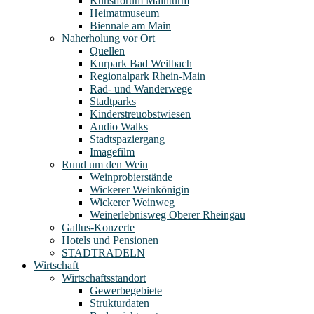
Kunstforum Mainturm
Heimatmuseum
Biennale am Main
Naherholung vor Ort
Quellen
Kurpark Bad Weilbach
Regionalpark Rhein-Main
Rad- und Wanderwege
Stadtparks
Kinderstreuobstwiesen
Audio Walks
Stadtspaziergang
Imagefilm
Rund um den Wein
Weinprobierstände
Wickerer Weinkönigin
Wickerer Weinweg
Weinerlebnisweg Oberer Rheingau
Gallus-Konzerte
Hotels und Pensionen
STADTRADELN
Wirtschaft
Wirtschaftsstandort
Gewerbegebiete
Strukturdaten