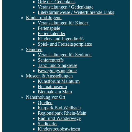
Orte des Gedenkens
Veranstaltungen / Gedenktage
Literaturhinweise / Weiterführende Links
Kinder und Jugend
Veranstaltungen für Kinder
Ferienspiele
Ferienkalender
Kinder- und Jugendtreffs
Spiel- und Freizeitsportplätze
Senioren
Veranstaltungen für Senioren
Seniorentreffs
Tanz- und Singkreise
Bewegungsangebote
Museen & Ausstellungen
Kunstforum Mainturm
Heimatmuseum
Biennale am Main
Naherholung vor Ort
Quellen
Kurpark Bad Weilbach
Regionalpark Rhein-Main
Rad- und Wanderwege
Stadtparks
Kinderstreuobstwiesen