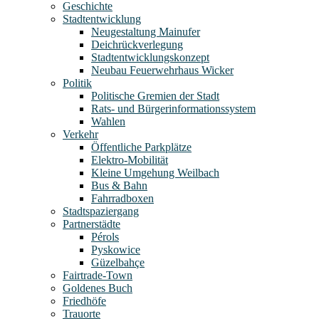
Geschichte
Stadtentwicklung
Neugestaltung Mainufer
Deichrückverlegung
Stadtentwicklungskonzept
Neubau Feuerwehrhaus Wicker
Politik
Politische Gremien der Stadt
Rats- und Bürgerinformationssystem
Wahlen
Verkehr
Öffentliche Parkplätze
Elektro-Mobilität
Kleine Umgehung Weilbach
Bus & Bahn
Fahrradboxen
Stadtspaziergang
Partnerstädte
Pérols
Pyskowice
Güzelbahçe
Fairtrade-Town
Goldenes Buch
Friedhöfe
Trauorte