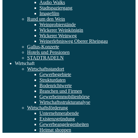
Audio Walks
Stadtspaziergang
Imagefilm
Rund um den Wein
Weinprobierstände
Wickerer Weinkönigin
Wickerer Weinweg
Weinerlebnisweg Oberer Rheingau
Gallus-Konzerte
Hotels und Pensionen
STADTRADELN
Wirtschaft
Wirtschaftsstandort
Gewerbegebiete
Strukturdaten
Bodenrichtwerte
Branchen und Firmen
Gewerbeimmobilienbörse
Wirtschaftsstrukturanalyse
Wirtschaftsförderung
Unternehmerabende
Existenzgründung
Gewerbeangelegenheiten
Heimat shoppen