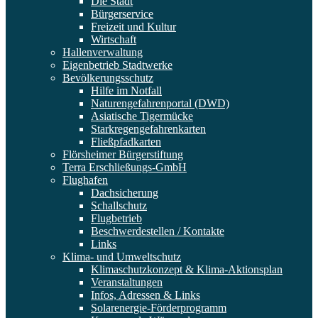
Die Stadt
Bürgerservice
Freizeit und Kultur
Wirtschaft
Hallenverwaltung
Eigenbetrieb Stadtwerke
Bevölkerungsschutz
Hilfe im Notfall
Naturengefahrenportal (DWD)
Asiatische Tigermücke
Starkregengefahrenkarten
Fließpfadkarten
Flörsheimer Bürgerstiftung
Terra Erschließungs-GmbH
Flughafen
Dachsicherung
Schallschutz
Flugbetrieb
Beschwerdestellen / Kontakte
Links
Klima- und Umweltschutz
Klimaschutzkonzept & Klima-Aktionsplan
Veranstaltungen
Infos, Adressen & Links
Solarenergie-Förderprogramm