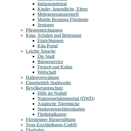
Inklusionsbeirat
Kinder, Jugendliche, Eltern
Mehrgenerationentreff
Mobile Beratung Flörsheim
Senioren
Pflegeeinrichtungen
Kitas, Schulen und Betreuung
Einrichtungen
Kita-Portal
Leichte Sprache
Die Stadt
Bürgerservice
Freizeit und Kultur
Wirtschaft
Hallenverwaltung
Eigenbetrieb Stadtwerke
Bevölkerungsschutz
Hilfe im Notfall
Naturengefahrenportal (DWD)
Asiatische Tigermücke
Starkregengefahrenkarten
Fließpfadkarten
Flörsheimer Bürgerstiftung
Terra Erschließungs-GmbH
Flughafen