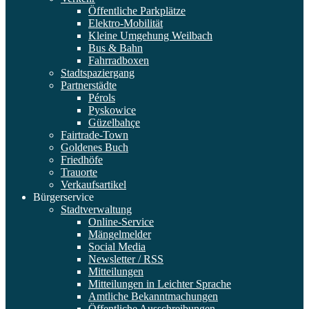
Öffentliche Parkplätze
Elektro-Mobilität
Kleine Umgehung Weilbach
Bus & Bahn
Fahrradboxen
Stadtspaziergang
Partnerstädte
Pérols
Pyskowice
Güzelbahçe
Fairtrade-Town
Goldenes Buch
Friedhöfe
Trauorte
Verkaufsartikel
Bürgerservice
Stadtverwaltung
Online-Service
Mängelmelder
Social Media
Newsletter / RSS
Mitteilungen
Mitteilungen in Leichter Sprache
Amtliche Bekanntmachungen
Öffentliche Ausschreibungen