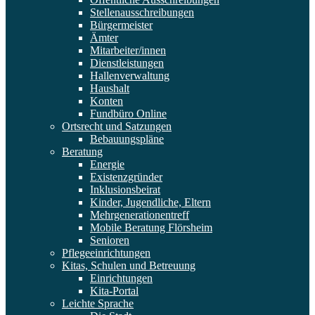
Stellenausschreibungen
Bürgermeister
Ämter
Mitarbeiter/innen
Dienstleistungen
Hallenverwaltung
Haushalt
Konten
Fundbüro Online
Ortsrecht und Satzungen
Bebauungspläne
Beratung
Energie
Existenzgründer
Inklusionsbeirat
Kinder, Jugendliche, Eltern
Mehrgenerationentreff
Mobile Beratung Flörsheim
Senioren
Pflegeeinrichtungen
Kitas, Schulen und Betreuung
Einrichtungen
Kita-Portal
Leichte Sprache