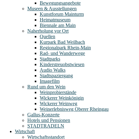
Bewegungsangebote
Museen & Ausstellungen
Kunstforum Mainturm
Heimatmuseum
Biennale am Main
Naherholung vor Ort
Quellen
Kurpark Bad Weilbach
Regionalpark Rhein-Main
Rad- und Wanderwege
Stadtparks
Kinderstreuobstwiesen
Audio Walks
Stadtspaziergang
Imagefilm
Rund um den Wein
Weinprobierstände
Wickerer Weinkönigin
Wickerer Weinweg
Weinerlebnisweg Oberer Rheingau
Gallus-Konzerte
Hotels und Pensionen
STADTRADELN
Wirtschaft
Wirtschaftsstandort