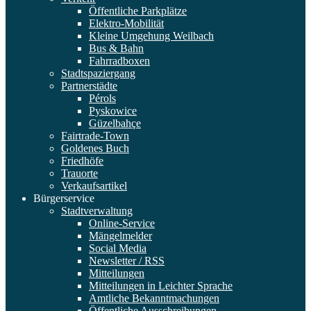
Öffentliche Parkplätze
Elektro-Mobilität
Kleine Umgehung Weilbach
Bus & Bahn
Fahrradboxen
Stadtspaziergang
Partnerstädte
Pérols
Pyskowice
Güzelbahçe
Fairtrade-Town
Goldenes Buch
Friedhöfe
Trauorte
Verkaufsartikel
Bürgerservice
Stadtverwaltung
Online-Service
Mängelmelder
Social Media
Newsletter / RSS
Mitteilungen
Mitteilungen in Leichter Sprache
Amtliche Bekanntmachungen
Öffentliche Ausschreibungen