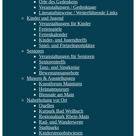
Orte des Gedenkens
Veranstaltungen / Gedenktage
Literaturhinweise / Weiterführende Links
Kinder und Jugend
Veranstaltungen für Kinder
Ferienspiele
Ferienkalender
Kinder- und Jugendtreffs
Spiel- und Freizeitsportplätze
Senioren
Veranstaltungen für Senioren
Seniorentreffs
Tanz- und Singkreise
Bewegungsangebote
Museen & Ausstellungen
Kunstforum Mainturm
Heimatmuseum
Biennale am Main
Naherholung vor Ort
Quellen
Kurpark Bad Weilbach
Regionalpark Rhein-Main
Rad- und Wanderwege
Stadtparks
Kinderstreuobstwiesen