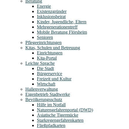
Beratung
Energie
Existenzgründer
Inklusionsbeirat
Kinder, Jugendliche, Eltern
Mehrgenerationentreff
Mobile Beratung Flörsheim
Senioren
Pflegeeinrichtungen
Kitas, Schulen und Betreuung
Einrichtungen
Kita-Portal
Leichte Sprache
Die Stadt
Bürgerservice
Freizeit und Kultur
Wirtschaft
Hallenverwaltung
Eigenbetrieb Stadtwerke
Bevölkerungsschutz
Hilfe im Notfall
Naturengefahrenportal (DWD)
Asiatische Tigermücke
Starkregengefahrenkarten
Fließpfadkarten