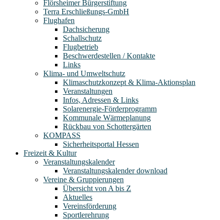
Flörsheimer Bürgerstiftung
Terra Erschließungs-GmbH
Flughafen
Dachsicherung
Schallschutz
Flugbetrieb
Beschwerdestellen / Kontakte
Links
Klima- und Umweltschutz
Klimaschutzkonzept & Klima-Aktionsplan
Veranstaltungen
Infos, Adressen & Links
Solarenergie-Förderprogramm
Kommunale Wärmeplanung
Rückbau von Schottergärten
KOMPASS
Sicherheitsportal Hessen
Freizeit & Kultur
Veranstaltungskalender
Veranstaltungskalender download
Vereine & Gruppierungen
Übersicht von A bis Z
Aktuelles
Vereinsförderung
Sportlerehrung