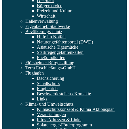
Die Stadt
Bürgerservice
Freizeit und Kultur
Wirtschaft
Hallenverwaltung
Eigenbetrieb Stadtwerke
Bevölkerungsschutz
Hilfe im Notfall
Naturengefahrenportal (DWD)
Asiatische Tigermücke
Starkregengefahrenkarten
Fließpfadkarten
Flörsheimer Bürgerstiftung
Terra Erschließungs-GmbH
Flughafen
Dachsicherung
Schallschutz
Flugbetrieb
Beschwerdestellen / Kontakte
Links
Klima- und Umweltschutz
Klimaschutzkonzept & Klima-Aktionsplan
Veranstaltungen
Infos, Adressen & Links
Solarenergie-Förderprogramm