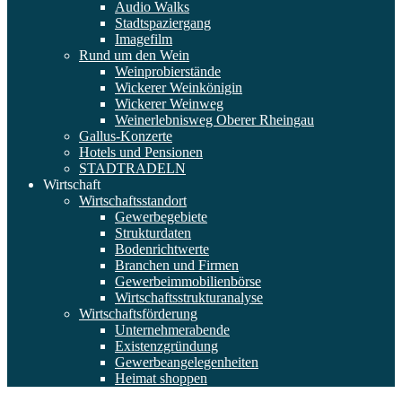
Audio Walks
Stadtspaziergang
Imagefilm
Rund um den Wein
Weinprobierstände
Wickerer Weinkönigin
Wickerer Weinweg
Weinerlebnisweg Oberer Rheingau
Gallus-Konzerte
Hotels und Pensionen
STADTRADELN
Wirtschaft
Wirtschaftsstandort
Gewerbegebiete
Strukturdaten
Bodenrichtwerte
Branchen und Firmen
Gewerbeimmobilienbörse
Wirtschaftsstrukturanalyse
Wirtschaftsförderung
Unternehmerabende
Existenzgründung
Gewerbeangelegenheiten
Heimat shoppen