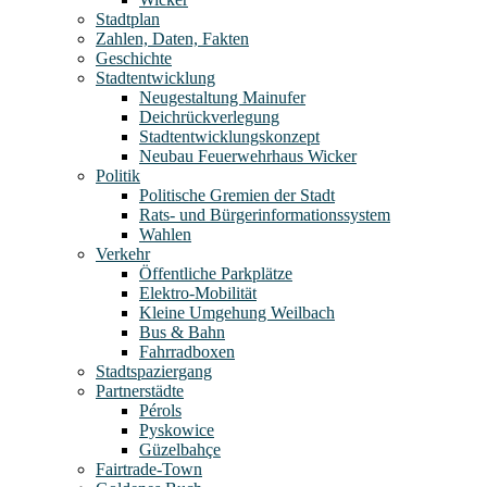
Stadtplan
Zahlen, Daten, Fakten
Geschichte
Stadtentwicklung
Neugestaltung Mainufer
Deichrückverlegung
Stadtentwicklungskonzept
Neubau Feuerwehrhaus Wicker
Politik
Politische Gremien der Stadt
Rats- und Bürgerinformationssystem
Wahlen
Verkehr
Öffentliche Parkplätze
Elektro-Mobilität
Kleine Umgehung Weilbach
Bus & Bahn
Fahrradboxen
Stadtspaziergang
Partnerstädte
Pérols
Pyskowice
Güzelbahçe
Fairtrade-Town