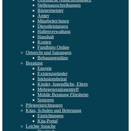
Stellenausschreibungen
Bürgermeister
Ämter
Mitarbeiter/innen
Dienstleistungen
Hallenverwaltung
Haushalt
Konten
Fundbüro Online
Ortsrecht und Satzungen
Bebauungspläne
Beratung
Energie
Existenzgründer
Inklusionsbeirat
Kinder, Jugendliche, Eltern
Mehrgenerationentreff
Mobile Beratung Flörsheim
Senioren
Pflegeeinrichtungen
Kitas, Schulen und Betreuung
Einrichtungen
Kita-Portal
Leichte Sprache