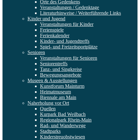
Orte des Gedenkens
Veranstaltungen / Gedenktage
Literaturhinweise / Weiterführende Links
Kinder und Jugend
Veranstaltungen für Kinder
Ferienspiele
Ferienkalender
Kinder- und Jugendtreffs
Spiel- und Freizeitsportplätze
Senioren
Veranstaltungen für Senioren
Seniorentreffs
Tanz- und Singkreise
Bewegungsangebote
Museen & Ausstellungen
Kunstforum Mainturm
Heimatmuseum
Biennale am Main
Naherholung vor Ort
Quellen
Kurpark Bad Weilbach
Regionalpark Rhein-Main
Rad- und Wanderwege
Stadtparks
Kinderstreuobstwiesen