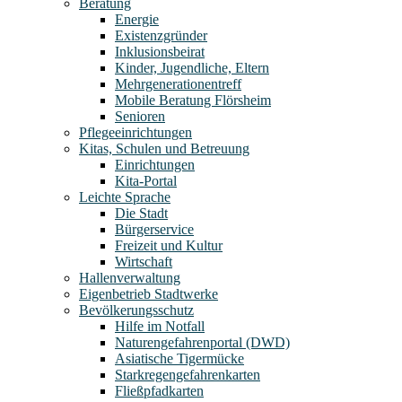
Beratung
Energie
Existenzgründer
Inklusionsbeirat
Kinder, Jugendliche, Eltern
Mehrgenerationentreff
Mobile Beratung Flörsheim
Senioren
Pflegeeinrichtungen
Kitas, Schulen und Betreuung
Einrichtungen
Kita-Portal
Leichte Sprache
Die Stadt
Bürgerservice
Freizeit und Kultur
Wirtschaft
Hallenverwaltung
Eigenbetrieb Stadtwerke
Bevölkerungsschutz
Hilfe im Notfall
Naturengefahrenportal (DWD)
Asiatische Tigermücke
Starkregengefahrenkarten
Fließpfadkarten