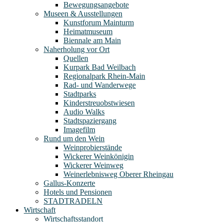
Bewegungsangebote
Museen & Ausstellungen
Kunstforum Mainturm
Heimatmuseum
Biennale am Main
Naherholung vor Ort
Quellen
Kurpark Bad Weilbach
Regionalpark Rhein-Main
Rad- und Wanderwege
Stadtparks
Kinderstreuobstwiesen
Audio Walks
Stadtspaziergang
Imagefilm
Rund um den Wein
Weinprobierstände
Wickerer Weinkönigin
Wickerer Weinweg
Weinerlebnisweg Oberer Rheingau
Gallus-Konzerte
Hotels und Pensionen
STADTRADELN
Wirtschaft
Wirtschaftsstandort