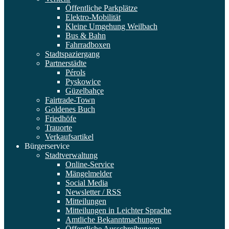
Öffentliche Parkplätze
Elektro-Mobilität
Kleine Umgehung Weilbach
Bus & Bahn
Fahrradboxen
Stadtspaziergang
Partnerstädte
Pérols
Pyskowice
Güzelbahçe
Fairtrade-Town
Goldenes Buch
Friedhöfe
Trauorte
Verkaufsartikel
Bürgerservice
Stadtverwaltung
Online-Service
Mängelmelder
Social Media
Newsletter / RSS
Mitteilungen
Mitteilungen in Leichter Sprache
Amtliche Bekanntmachungen
Öffentliche Ausschreibungen