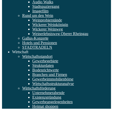
Audio Walks
Stadtspaziergang
Imagefilm
Rund um den Wein
Weinprobierstände
Wickerer Weinkönigin
Wickerer Weinweg
Weinerlebnisweg Oberer Rheingau
Gallus-Konzerte
Hotels und Pensionen
STADTRADELN
Wirtschaft
Wirtschaftsstandort
Gewerbegebiete
Strukturdaten
Bodenrichtwerte
Branchen und Firmen
Gewerbeimmobilienbörse
Wirtschaftsstrukturanalyse
Wirtschaftsförderung
Unternehmerabende
Existenzgründung
Gewerbeangelegenheiten
Heimat shoppen