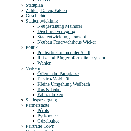
Stadtplan
Zahlen, Daten, Fakten
Geschichte
Stadtentwicklung
Neugestaltung Mainufer
Deichrückverlegung
Stadtentwicklungskonzept
Neubau Feuerwehrhaus Wicker
Politik
Politische Gremien der Stadt
Rats- und Bürgerinformationssystem
Wahlen
Verkehr
Öffentliche Parkplätze
Elektro-Mobilität
Kleine Umgehung Weilbach
Bus & Bahn
Fahrradboxen
Stadtspaziergang
Partnerstädte
Pérols
Pyskowice
Güzelbahçe
Fairtrade-Town