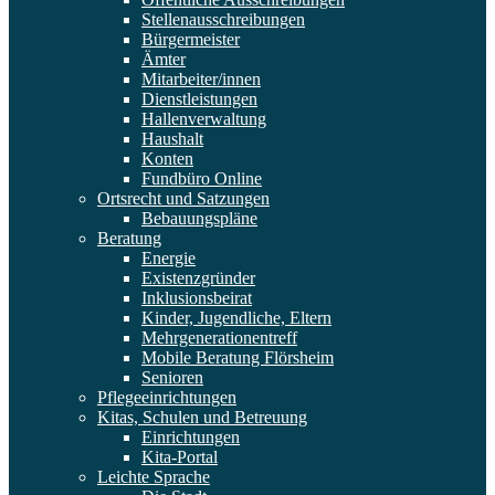
Stellenausschreibungen
Bürgermeister
Ämter
Mitarbeiter/innen
Dienstleistungen
Hallenverwaltung
Haushalt
Konten
Fundbüro Online
Ortsrecht und Satzungen
Bebauungspläne
Beratung
Energie
Existenzgründer
Inklusionsbeirat
Kinder, Jugendliche, Eltern
Mehrgenerationentreff
Mobile Beratung Flörsheim
Senioren
Pflegeeinrichtungen
Kitas, Schulen und Betreuung
Einrichtungen
Kita-Portal
Leichte Sprache