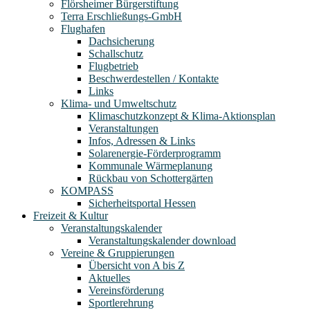
Flörsheimer Bürgerstiftung
Terra Erschließungs-GmbH
Flughafen
Dachsicherung
Schallschutz
Flugbetrieb
Beschwerdestellen / Kontakte
Links
Klima- und Umweltschutz
Klimaschutzkonzept & Klima-Aktionsplan
Veranstaltungen
Infos, Adressen & Links
Solarenergie-Förderprogramm
Kommunale Wärmeplanung
Rückbau von Schottergärten
KOMPASS
Sicherheitsportal Hessen
Freizeit & Kultur
Veranstaltungskalender
Veranstaltungskalender download
Vereine & Gruppierungen
Übersicht von A bis Z
Aktuelles
Vereinsförderung
Sportlerehrung