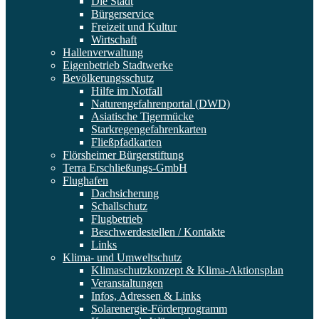
Die Stadt
Bürgerservice
Freizeit und Kultur
Wirtschaft
Hallenverwaltung
Eigenbetrieb Stadtwerke
Bevölkerungsschutz
Hilfe im Notfall
Naturengefahrenportal (DWD)
Asiatische Tigermücke
Starkregengefahrenkarten
Fließpfadkarten
Flörsheimer Bürgerstiftung
Terra Erschließungs-GmbH
Flughafen
Dachsicherung
Schallschutz
Flugbetrieb
Beschwerdestellen / Kontakte
Links
Klima- und Umweltschutz
Klimaschutzkonzept & Klima-Aktionsplan
Veranstaltungen
Infos, Adressen & Links
Solarenergie-Förderprogramm