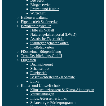
Die Stadt
Bürgerservice
Freizeit und Kultur
Wirtschaft
Hallenverwaltung
Eigenbetrieb Stadtwerke
Bevölkerungsschutz
Hilfe im Notfall
Naturengefahrenportal (DWD)
Asiatische Tigermücke
Starkregengefahrenkarten
Fließpfadkarten
Flörsheimer Bürgerstiftung
Terra Erschließungs-GmbH
Flughafen
Dachsicherung
Schallschutz
Flugbetrieb
Beschwerdestellen / Kontakte
Links
Klima- und Umweltschutz
Klimaschutzkonzept & Klima-Aktionsplan
Veranstaltungen
Infos, Adressen & Links
Solarenergie-Förderprogramm