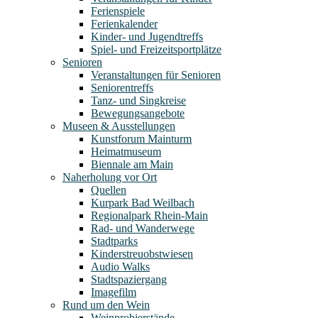
Ferienspiele
Ferienkalender
Kinder- und Jugendtreffs
Spiel- und Freizeitsportplätze
Senioren
Veranstaltungen für Senioren
Seniorentreffs
Tanz- und Singkreise
Bewegungsangebote
Museen & Ausstellungen
Kunstforum Mainturm
Heimatmuseum
Biennale am Main
Naherholung vor Ort
Quellen
Kurpark Bad Weilbach
Regionalpark Rhein-Main
Rad- und Wanderwege
Stadtparks
Kinderstreuobstwiesen
Audio Walks
Stadtspaziergang
Imagefilm
Rund um den Wein
Weinprobierstände