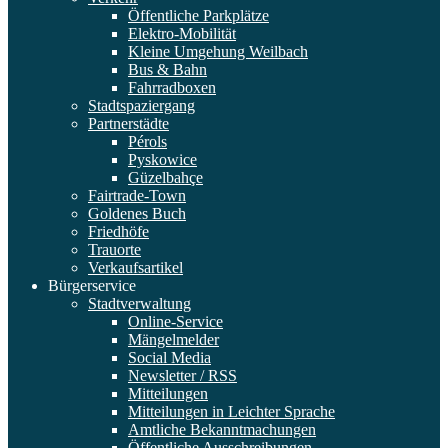
Öffentliche Parkplätze
Elektro-Mobilität
Kleine Umgehung Weilbach
Bus & Bahn
Fahrradboxen
Stadtspaziergang
Partnerstädte
Pérols
Pyskowice
Güzelbahçe
Fairtrade-Town
Goldenes Buch
Friedhöfe
Trauorte
Verkaufsartikel
Bürgerservice
Stadtverwaltung
Online-Service
Mängelmelder
Social Media
Newsletter / RSS
Mitteilungen
Mitteilungen in Leichter Sprache
Amtliche Bekanntmachungen
Öffentliche Ausschreibungen