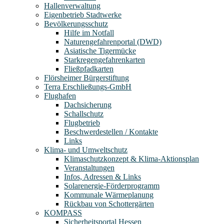
Hallenverwaltung
Eigenbetrieb Stadtwerke
Bevölkerungsschutz
Hilfe im Notfall
Naturengefahrenportal (DWD)
Asiatische Tigermücke
Starkregengefahrenkarten
Fließpfadkarten
Flörsheimer Bürgerstiftung
Terra Erschließungs-GmbH
Flughafen
Dachsicherung
Schallschutz
Flugbetrieb
Beschwerdestellen / Kontakte
Links
Klima- und Umweltschutz
Klimaschutzkonzept & Klima-Aktionsplan
Veranstaltungen
Infos, Adressen & Links
Solarenergie-Förderprogramm
Kommunale Wärmeplanung
Rückbau von Schottergärten
KOMPASS
Sicherheitsportal Hessen