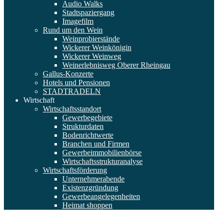
Audio Walks
Stadtspaziergang
Imagefilm
Rund um den Wein
Weinprobierstände
Wickerer Weinkönigin
Wickerer Weinweg
Weinerlebnisweg Oberer Rheingau
Gallus-Konzerte
Hotels und Pensionen
STADTRADELN
Wirtschaft
Wirtschaftsstandort
Gewerbegebiete
Strukturdaten
Bodenrichtwerte
Branchen und Firmen
Gewerbeimmobilienbörse
Wirtschaftsstrukturanalyse
Wirtschaftsförderung
Unternehmerabende
Existenzgründung
Gewerbeangelegenheiten
Heimat shoppen