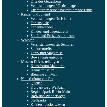
Orte des Gedenkens
Veranstaltungen / Gedenktage
Literaturhinweise / Weiterführende Links
Kinder und Jugend
Veranstaltungen für Kinder
Ferienspiele
Ferienkalender
Kinder- und Jugendtreffs
Spiel- und Freizeitsportplätze
Senioren
Veranstaltungen für Senioren
Seniorentreffs
Tanz- und Singkreise
Bewegungsangebote
Museen & Ausstellungen
Kunstforum Mainturm
Heimatmuseum
Biennale am Main
Naherholung vor Ort
Quellen
Kurpark Bad Weilbach
Regionalpark Rhein-Main
Rad- und Wanderwege
Stadtparks
Kinderstreuobstwiesen