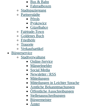
Bus & Bahn
Fahrradboxen
Stadtspaziergang
Partnerstädte
Pérols
Pyskowice
Güzelbahçe
Fairtrade-Town
Goldenes Buch
Friedhöfe
Trauorte
Verkaufsartikel
Bürgerservice
Stadtverwaltung
Online-Service
Mängelmelder
Social Media
Newsletter / RSS
Mitteilungen
Mitteilungen in Leichter Sprache
Amtliche Bekanntmachungen
Öffentliche Ausschreibungen
Stellenausschreibungen
Bürgermeister
Ämter