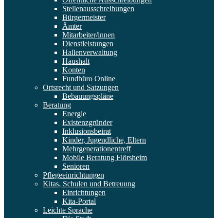
Stellenausschreibungen
Bürgermeister
Ämter
Mitarbeiter/innen
Dienstleistungen
Hallenverwaltung
Haushalt
Konten
Fundbüro Online
Ortsrecht und Satzungen
Bebauungspläne
Beratung
Energie
Existenzgründer
Inklusionsbeirat
Kinder, Jugendliche, Eltern
Mehrgenerationentreff
Mobile Beratung Flörsheim
Senioren
Pflegeeinrichtungen
Kitas, Schulen und Betreuung
Einrichtungen
Kita-Portal
Leichte Sprache