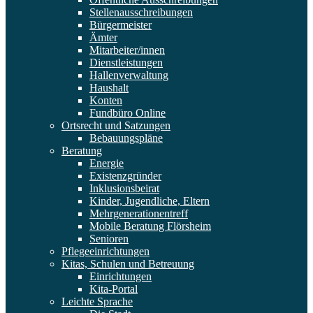
Stellenausschreibungen
Bürgermeister
Ämter
Mitarbeiter/innen
Dienstleistungen
Hallenverwaltung
Haushalt
Konten
Fundbüro Online
Ortsrecht und Satzungen
Bebauungspläne
Beratung
Energie
Existenzgründer
Inklusionsbeirat
Kinder, Jugendliche, Eltern
Mehrgenerationentreff
Mobile Beratung Flörsheim
Senioren
Pflegeeinrichtungen
Kitas, Schulen und Betreuung
Einrichtungen
Kita-Portal
Leichte Sprache