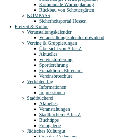
Kommunale Wärmeplanung
Rückbau von Schottergärten
KOMPASS
Sicherheitsportal Hessen
Freizeit & Kultur
Veranstaltungskalender
Veranstaltungskalender download
Vereine & Gruppierungen
Übersicht von A bis Z
Aktuelles
Vereinsförderung
Sportlerehrung
Fotoaktion - Ehrenamt
Vereinsbroschüre
Verlobter Tag
Informationen
Impressionen
Stadtbücherei
Aktuelles
Veranstaltungen
Stadtbücherei A bis Z
Buchtipps
Fotogalerie
Jüdisches Kulturgut
Orte des Gedenkens