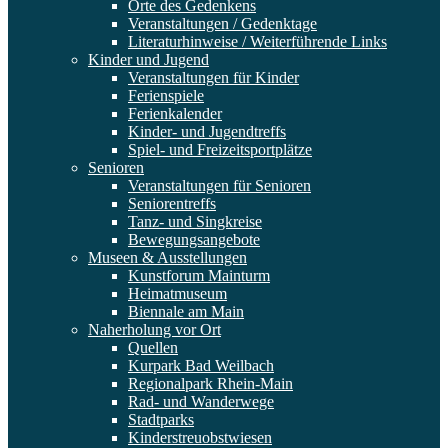
Orte des Gedenkens
Veranstaltungen / Gedenktage
Literaturhinweise / Weiterführende Links
Kinder und Jugend
Veranstaltungen für Kinder
Ferienspiele
Ferienkalender
Kinder- und Jugendtreffs
Spiel- und Freizeitsportplätze
Senioren
Veranstaltungen für Senioren
Seniorentreffs
Tanz- und Singkreise
Bewegungsangebote
Museen & Ausstellungen
Kunstforum Mainturm
Heimatmuseum
Biennale am Main
Naherholung vor Ort
Quellen
Kurpark Bad Weilbach
Regionalpark Rhein-Main
Rad- und Wanderwege
Stadtparks
Kinderstreuobstwiesen