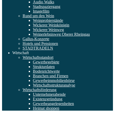
Audio Walks
Stadtspaziergang
Imagefilm
Rund um den Wein
Weinprobierstände
Wickerer Weinkönigin
Wickerer Weinweg
Weinerlebnisweg Oberer Rheingau
Gallus-Konzerte
Hotels und Pensionen
STADTRADELN
Wirtschaft
Wirtschaftsstandort
Gewerbegebiete
Strukturdaten
Bodenrichtwerte
Branchen und Firmen
Gewerbeimmobilienbörse
Wirtschaftsstrukturanalyse
Wirtschaftsförderung
Unternehmerabende
Existenzgründung
Gewerbeangelegenheiten
Heimat shoppen