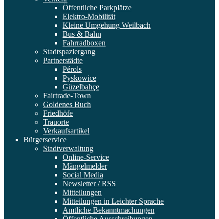
Öffentliche Parkplätze
Elektro-Mobilität
Kleine Umgehung Weilbach
Bus & Bahn
Fahrradboxen
Stadtspaziergang
Partnerstädte
Pérols
Pyskowice
Güzelbahçe
Fairtrade-Town
Goldenes Buch
Friedhöfe
Trauorte
Verkaufsartikel
Bürgerservice
Stadtverwaltung
Online-Service
Mängelmelder
Social Media
Newsletter / RSS
Mitteilungen
Mitteilungen in Leichter Sprache
Amtliche Bekanntmachungen
Öffentliche Ausschreibungen