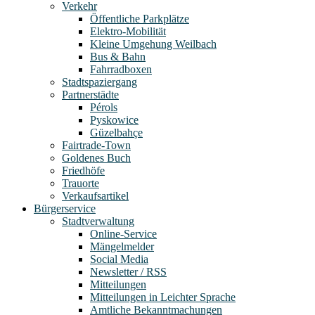
Verkehr
Öffentliche Parkplätze
Elektro-Mobilität
Kleine Umgehung Weilbach
Bus & Bahn
Fahrradboxen
Stadtspaziergang
Partnerstädte
Pérols
Pyskowice
Güzelbahçe
Fairtrade-Town
Goldenes Buch
Friedhöfe
Trauorte
Verkaufsartikel
Bürgerservice
Stadtverwaltung
Online-Service
Mängelmelder
Social Media
Newsletter / RSS
Mitteilungen
Mitteilungen in Leichter Sprache
Amtliche Bekanntmachungen