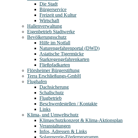
Die Stadt
Bürgerservice
Freizeit und Kultur
Wirtschaft
Hallenverwaltung
Eigenbetrieb Stadtwerke
Bevölkerungsschutz
Hilfe im Notfall
Naturengefahrenportal (DWD)
Asiatische Tigermücke
Starkregengefahrenkarten
Fließpfadkarten
Flörsheimer Bürgerstiftung
Terra Erschließungs-GmbH
Flughafen
Dachsicherung
Schallschutz
Flugbetrieb
Beschwerdestellen / Kontakte
Links
Klima- und Umweltschutz
Klimaschutzkonzept & Klima-Aktionsplan
Veranstaltungen
Infos, Adressen & Links
Solarenergie-Förderprogramm