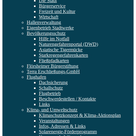
Die Stadt
Bürgerservice
Freizeit und Kultur
Wirtschaft
Hallenverwaltung
Eigenbetrieb Stadtwerke
Bevölkerungsschutz
Hilfe im Notfall
Naturengefahrenportal (DWD)
Asiatische Tigermücke
Starkregengefahrenkarten
Fließpfadkarten
Flörsheimer Bürgerstiftung
Terra Erschließungs-GmbH
Flughafen
Dachsicherung
Schallschutz
Flugbetrieb
Beschwerdestellen / Kontakte
Links
Klima- und Umweltschutz
Klimaschutzkonzept & Klima-Aktionsplan
Veranstaltungen
Infos, Adressen & Links
Solarenergie-Förderprogramm