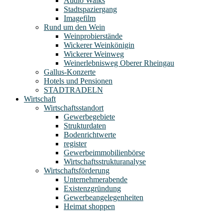
Audio Walks
Stadtspaziergang
Imagefilm
Rund um den Wein
Weinprobierstände
Wickerer Weinkönigin
Wickerer Weinweg
Weinerlebnisweg Oberer Rheingau
Gallus-Konzerte
Hotels und Pensionen
STADTRADELN
Wirtschaft
Wirtschaftsstandort
Gewerbegebiete
Strukturdaten
Bodenrichtwerte
register
Gewerbeimmobilienbörse
Wirtschaftsstrukturanalyse
Wirtschaftsförderung
Unternehmerabende
Existenzgründung
Gewerbeangelegenheiten
Heimat shoppen