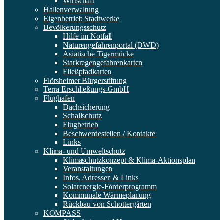
Wirtschaft
Hallenverwaltung
Eigenbetrieb Stadtwerke
Bevölkerungsschutz
Hilfe im Notfall
Naturengefahrenportal (DWD)
Asiatische Tigermücke
Starkregengefahrenkarten
Fließpfadkarten
Flörsheimer Bürgerstiftung
Terra Erschließungs-GmbH
Flughafen
Dachsicherung
Schallschutz
Flugbetrieb
Beschwerdestellen / Kontakte
Links
Klima- und Umweltschutz
Klimaschutzkonzept & Klima-Aktionsplan
Veranstaltungen
Infos, Adressen & Links
Solarenergie-Förderprogramm
Kommunale Wärmeplanung
Rückbau von Schottergärten
KOMPASS