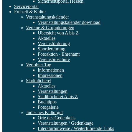
Sicherheitsportal Hessen
Serviceportal
Freizeit & Kultur
Veranstaltungskalender
Veranstaltungskalender download
Vereine & Gruppierungen
Übersicht von A bis Z
Aktuelles
Vereinsförderung
Sportlerehrung
Fotoaktion - Ehrenamt
Vereinsbroschüre
Verlobter Tag
Informationen
Impressionen
Stadtbücherei
Aktuelles
Veranstaltungen
Stadtbücherei A bis Z
Buchtipps
Fotogalerie
Jüdisches Kulturgut
Orte des Gedenkens
Veranstaltungen / Gedenktage
Literaturhinweise / Weiterführende Links