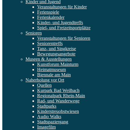
Kinder und Jugend
Veranstaltungen für Kinder
Ferienspiele
Ferienkalender
Kinder- und Jugendtreffs
Spiel- und Freizeitsportplätze
Senioren
Veranstaltungen für Senioren
Seniorentreffs
Tanz- und Singkreise
Bewegungsangebote
Museen & Ausstellungen
Kunstforum Mainturm
Heimatmuseum
Biennale am Main
Naherholung vor Ort
Quellen
Kurpark Bad Weilbach
Regionalpark Rhein-Main
Rad- und Wanderwege
Stadtparks
Kinderstreuobstwiesen
Audio Walks
Stadtspaziergang
Imagefilm