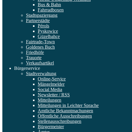
Bus & Bahn
Fahrradboxen
Stadtspaziergang
Partnerstädte
Pérols
Pyskowice
Güzelbahçe
Fairtrade-Town
Goldenes Buch
Friedhöfe
Trauorte
Verkaufsartikel
Bürgerservice
Stadtverwaltung
Online-Service
Mängelmelder
Social Media
Newsletter / RSS
Mitteilungen
Mitteilungen in Leichter Sprache
Amtliche Bekanntmachungen
Öffentliche Ausschreibungen
Stellenausschreibungen
Bürgermeister
Ämter