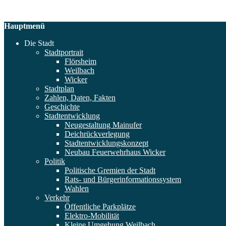
Hauptmenü
Die Stadt
Stadtportrait
Flörsheim
Weilbach
Wicker
Stadtplan
Zahlen, Daten, Fakten
Geschichte
Stadtentwicklung
Neugestaltung Mainufer
Deichrückverlegung
Stadtentwicklungskonzept
Neubau Feuerwehrhaus Wicker
Politik
Politische Gremien der Stadt
Rats- und Bürgerinformationssystem
Wahlen
Verkehr
Öffentliche Parkplätze
Elektro-Mobilität
Kleine Umgehung Weilbach