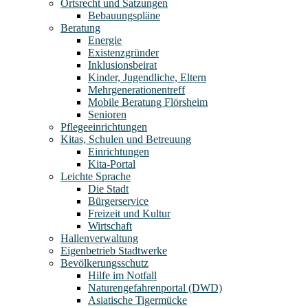
Ortsrecht und Satzungen
Bebauungspläne
Beratung
Energie
Existenzgründer
Inklusionsbeirat
Kinder, Jugendliche, Eltern
Mehrgenerationentreff
Mobile Beratung Flörsheim
Senioren
Pflegeeinrichtungen
Kitas, Schulen und Betreuung
Einrichtungen
Kita-Portal
Leichte Sprache
Die Stadt
Bürgerservice
Freizeit und Kultur
Wirtschaft
Hallenverwaltung
Eigenbetrieb Stadtwerke
Bevölkerungsschutz
Hilfe im Notfall
Naturengefahrenportal (DWD)
Asiatische Tigermücke