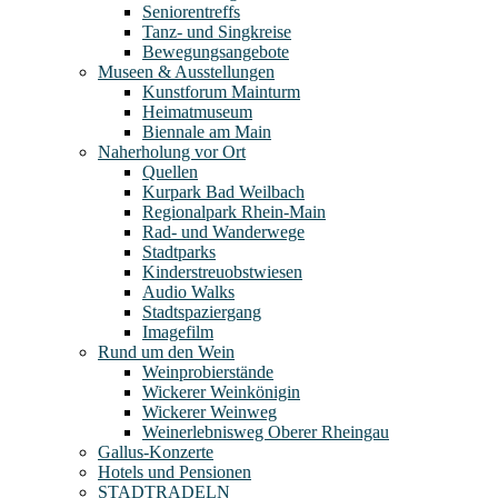
Seniorentreffs
Tanz- und Singkreise
Bewegungsangebote
Museen & Ausstellungen
Kunstforum Mainturm
Heimatmuseum
Biennale am Main
Naherholung vor Ort
Quellen
Kurpark Bad Weilbach
Regionalpark Rhein-Main
Rad- und Wanderwege
Stadtparks
Kinderstreuobstwiesen
Audio Walks
Stadtspaziergang
Imagefilm
Rund um den Wein
Weinprobierstände
Wickerer Weinkönigin
Wickerer Weinweg
Weinerlebnisweg Oberer Rheingau
Gallus-Konzerte
Hotels und Pensionen
STADTRADELN