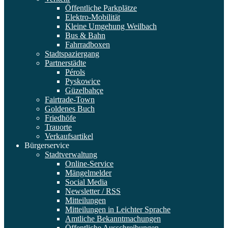
Öffentliche Parkplätze
Elektro-Mobilität
Kleine Umgehung Weilbach
Bus & Bahn
Fahrradboxen
Stadtspaziergang
Partnerstädte
Pérols
Pyskowice
Güzelbahçe
Fairtrade-Town
Goldenes Buch
Friedhöfe
Trauorte
Verkaufsartikel
Bürgerservice
Stadtverwaltung
Online-Service
Mängelmelder
Social Media
Newsletter / RSS
Mitteilungen
Mitteilungen in Leichter Sprache
Amtliche Bekanntmachungen
Öffentliche Ausschreibungen