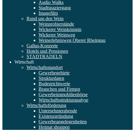
Audio Walks
Stadtspaziergang
Imagefilm
Rund um den Wein
Weinprobierstände
Wickerer Weinkönigin
Wickerer Weinweg
Weinerlebnisweg Oberer Rheingau
Gallus-Konzerte
Hotels und Pensionen
STADTRADELN
Wirtschaft
Wirtschaftsstandort
Gewerbegebiete
Strukturdaten
Bodenrichtwerte
Branchen und Firmen
Gewerbeimmobilienbörse
Wirtschaftsstrukturanalyse
Wirtschaftsförderung
Unternehmerabende
Existenzgründung
Gewerbeangelegenheiten
Heimat shoppen