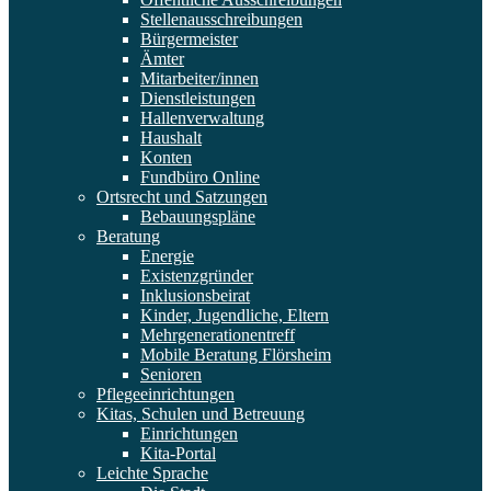
Stellenausschreibungen
Bürgermeister
Ämter
Mitarbeiter/innen
Dienstleistungen
Hallenverwaltung
Haushalt
Konten
Fundbüro Online
Ortsrecht und Satzungen
Bebauungspläne
Beratung
Energie
Existenzgründer
Inklusionsbeirat
Kinder, Jugendliche, Eltern
Mehrgenerationentreff
Mobile Beratung Flörsheim
Senioren
Pflegeeinrichtungen
Kitas, Schulen und Betreuung
Einrichtungen
Kita-Portal
Leichte Sprache