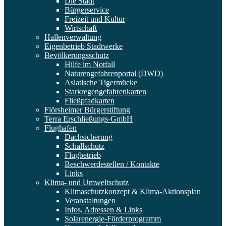
Die Stadt
Bürgerservice
Freizeit und Kultur
Wirtschaft
Hallenverwaltung
Eigenbetrieb Stadtwerke
Bevölkerungsschutz
Hilfe im Notfall
Naturengefahrenportal (DWD)
Asiatische Tigermücke
Starkregengefahrenkarten
Fließpfadkarten
Flörsheimer Bürgerstiftung
Terra Erschließungs-GmbH
Flughafen
Dachsicherung
Schallschutz
Flugbetrieb
Beschwerdestellen / Kontakte
Links
Klima- und Umweltschutz
Klimaschutzkonzept & Klima-Aktionsplan
Veranstaltungen
Infos, Adressen & Links
Solarenergie-Förderprogramm