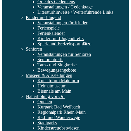
Orte des Gedenkens
Veranstaltungen / Gedenktage
Literaturhinweise / Weiterführende Links
Kinder und Jugend
Veranstaltungen für Kinder
Ferienspiele
Ferienkalender
Kinder- und Jugendtreffs
Spiel- und Freizeitsportplätze
Senioren
Veranstaltungen für Senioren
Seniorentreffs
Tanz- und Singkreise
Bewegungsangebote
Museen & Ausstellungen
Kunstforum Mainturm
Heimatmuseum
Biennale am Main
Naherholung vor Ort
Quellen
Kurpark Bad Weilbach
Regionalpark Rhein-Main
Rad- und Wanderwege
Stadtparks
Kinderstreuobstwiesen