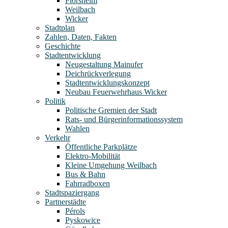
Flörsheim
Weilbach
Wicker
Stadtplan
Zahlen, Daten, Fakten
Geschichte
Stadtentwicklung
Neugestaltung Mainufer
Deichrückverlegung
Stadtentwicklungskonzept
Neubau Feuerwehrhaus Wicker
Politik
Politische Gremien der Stadt
Rats- und Bürgerinformationssystem
Wahlen
Verkehr
Öffentliche Parkplätze
Elektro-Mobilität
Kleine Umgehung Weilbach
Bus & Bahn
Fahrradboxen
Stadtspaziergang
Partnerstädte
Pérols
Pyskowice