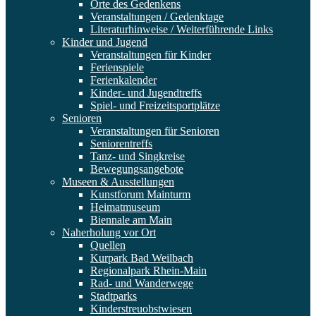
Orte des Gedenkens
Veranstaltungen / Gedenktage
Literaturhinweise / Weiterführende Links
Kinder und Jugend
Veranstaltungen für Kinder
Ferienspiele
Ferienkalender
Kinder- und Jugendtreffs
Spiel- und Freizeitsportplätze
Senioren
Veranstaltungen für Senioren
Seniorentreffs
Tanz- und Singkreise
Bewegungsangebote
Museen & Ausstellungen
Kunstforum Mainturm
Heimatmuseum
Biennale am Main
Naherholung vor Ort
Quellen
Kurpark Bad Weilbach
Regionalpark Rhein-Main
Rad- und Wanderwege
Stadtparks
Kinderstreuobstwiesen