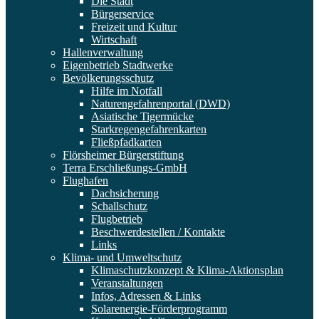
Die Stadt
Bürgerservice
Freizeit und Kultur
Wirtschaft
Hallenverwaltung
Eigenbetrieb Stadtwerke
Bevölkerungsschutz
Hilfe im Notfall
Naturengefahrenportal (DWD)
Asiatische Tigermücke
Starkregengefahrenkarten
Fließpfadkarten
Flörsheimer Bürgerstiftung
Terra Erschließungs-GmbH
Flughafen
Dachsicherung
Schallschutz
Flugbetrieb
Beschwerdestellen / Kontakte
Links
Klima- und Umweltschutz
Klimaschutzkonzept & Klima-Aktionsplan
Veranstaltungen
Infos, Adressen & Links
Solarenergie-Förderprogramm