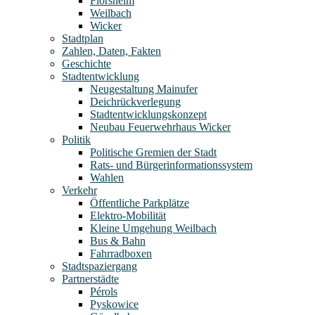
Flörsheim
Weilbach
Wicker
Stadtplan
Zahlen, Daten, Fakten
Geschichte
Stadtentwicklung
Neugestaltung Mainufer
Deichrückverlegung
Stadtentwicklungskonzept
Neubau Feuerwehrhaus Wicker
Politik
Politische Gremien der Stadt
Rats- und Bürgerinformationssystem
Wahlen
Verkehr
Öffentliche Parkplätze
Elektro-Mobilität
Kleine Umgehung Weilbach
Bus & Bahn
Fahrradboxen
Stadtspaziergang
Partnerstädte
Pérols
Pyskowice