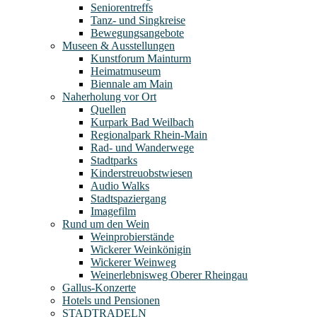
Seniorentreffs
Tanz- und Singkreise
Bewegungsangebote
Museen & Ausstellungen
Kunstforum Mainturm
Heimatmuseum
Biennale am Main
Naherholung vor Ort
Quellen
Kurpark Bad Weilbach
Regionalpark Rhein-Main
Rad- und Wanderwege
Stadtparks
Kinderstreuobstwiesen
Audio Walks
Stadtspaziergang
Imagefilm
Rund um den Wein
Weinprobierstände
Wickerer Weinkönigin
Wickerer Weinweg
Weinerlebnisweg Oberer Rheingau
Gallus-Konzerte
Hotels und Pensionen
STADTRADELN