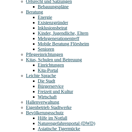
Ortsrecht und Satzungen
Bebauungspläne
Beratung
Energie
Existenzgründer
Inklusionsbeirat
Kinder, Jugendliche, Eltern
Mehrgenerationentreff
Mobile Beratung Flörsheim
Senioren
Pflegeeinrichtungen
Kitas, Schulen und Betreuung
Einrichtungen
Kita-Portal
Leichte Sprache
Die Stadt
Bürgerservice
Freizeit und Kultur
Wirtschaft
Hallenverwaltung
Eigenbetrieb Stadtwerke
Bevölkerungsschutz
Hilfe im Notfall
Naturengefahrenportal (DWD)
Asiatische Tigermücke