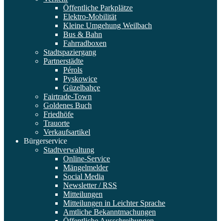
Öffentliche Parkplätze
Elektro-Mobilität
Kleine Umgehung Weilbach
Bus & Bahn
Fahrradboxen
Stadtspaziergang
Partnerstädte
Pérols
Pyskowice
Güzelbahçe
Fairtrade-Town
Goldenes Buch
Friedhöfe
Trauorte
Verkaufsartikel
Bürgerservice
Stadtverwaltung
Online-Service
Mängelmelder
Social Media
Newsletter / RSS
Mitteilungen
Mitteilungen in Leichter Sprache
Amtliche Bekanntmachungen
Öffentliche Ausschreibungen