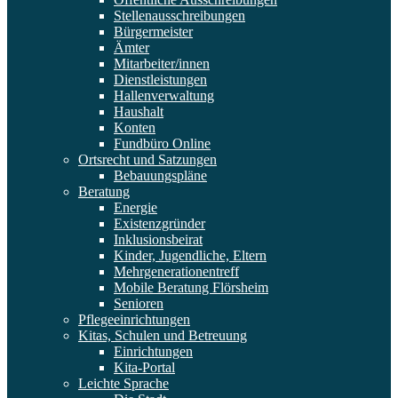
Stellenausschreibungen
Bürgermeister
Ämter
Mitarbeiter/innen
Dienstleistungen
Hallenverwaltung
Haushalt
Konten
Fundbüro Online
Ortsrecht und Satzungen
Bebauungspläne
Beratung
Energie
Existenzgründer
Inklusionsbeirat
Kinder, Jugendliche, Eltern
Mehrgenerationentreff
Mobile Beratung Flörsheim
Senioren
Pflegeeinrichtungen
Kitas, Schulen und Betreuung
Einrichtungen
Kita-Portal
Leichte Sprache