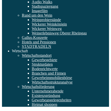
Audio Walks
Stadtspaziergang
Imagefilm
Rund um den Wein
Weinprobierstände
Wickerer Weinkönigin
Wickerer Weinweg
Weinerlebnisweg Oberer Rheingau
Gallus-Konzerte
Hotels und Pensionen
STADTRADELN
Wirtschaft
Wirtschaftsstandort
Gewerbegebiete
Strukturdaten
Bodenrichtwerte
Branchen und Firmen
Gewerbeimmobilienbörse
Wirtschaftsstrukturanalyse
Wirtschaftsförderung
Unternehmerabende
Existenzgründung
Gewerbeangelegenheiten
Heimat shoppen