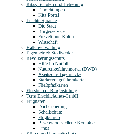
Kitas, Schulen und Betreuung
Einrichtungen
Kita-Portal
Leichte Sprache
Die Stadt
Bürgerservice
Freizeit und Kultur
Wirtschaft
Hallenverwaltung
Eigenbetrieb Stadtwerke
Bevölkerungsschutz
Hilfe im Notfall
Naturengefahrenportal (DWD)
Asiatische Tigermücke
Starkregengefahrenkarten
Fließpfadkarten
Flörsheimer Bürgerstiftung
Terra Erschließungs-GmbH
Flughafen
Dachsicherung
Schallschutz
Flugbetrieb
Beschwerdestellen / Kontakte
Links
Klima- und Umweltschutz