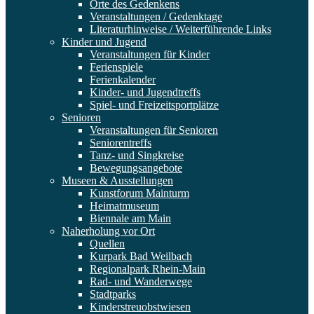
Orte des Gedenkens
Veranstaltungen / Gedenktage
Literaturhinweise / Weiterführende Links
Kinder und Jugend
Veranstaltungen für Kinder
Ferienspiele
Ferienkalender
Kinder- und Jugendtreffs
Spiel- und Freizeitsportplätze
Senioren
Veranstaltungen für Senioren
Seniorentreffs
Tanz- und Singkreise
Bewegungsangebote
Museen & Ausstellungen
Kunstforum Mainturm
Heimatmuseum
Biennale am Main
Naherholung vor Ort
Quellen
Kurpark Bad Weilbach
Regionalpark Rhein-Main
Rad- und Wanderwege
Stadtparks
Kinderstreuobstwiesen