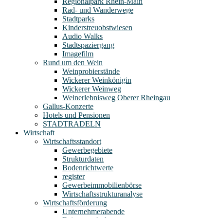
Regionalpark Rhein-Main
Rad- und Wanderwege
Stadtparks
Kinderstreuobstwiesen
Audio Walks
Stadtspaziergang
Imagefilm
Rund um den Wein
Weinprobierstände
Wickerer Weinkönigin
Wickerer Weinweg
Weinerlebnisweg Oberer Rheingau
Gallus-Konzerte
Hotels und Pensionen
STADTRADELN
Wirtschaft
Wirtschaftsstandort
Gewerbegebiete
Strukturdaten
Bodenrichtwerte
register
Gewerbeimmobilienbörse
Wirtschaftsstrukturanalyse
Wirtschaftsförderung
Unternehmerabende