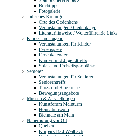
Stadtbücherei A bis Z
Buchtipps
Fotogalerie
Jüdisches Kulturgut
Orte des Gedenkens
Veranstaltungen / Gedenktage
Literaturhinweise / Weiterführende Links
Kinder und Jugend
Veranstaltungen für Kinder
Ferienspiele
Ferienkalender
Kinder- und Jugendtreffs
Spiel- und Freizeitsportplätze
Senioren
Veranstaltungen für Senioren
Seniorentreffs
Tanz- und Singkreise
Bewegungsangebote
Museen & Ausstellungen
Kunstforum Mainturm
Heimatmuseum
Biennale am Main
Naherholung vor Ort
Quellen
Kurpark Bad Weilbach