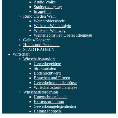
Audio Walks
Stadtspaziergang
Imagefilm
Rund um den Wein
Weinprobierstände
Wickerer Weinkönigin
Wickerer Weinweg
Weinerlebnisweg Oberer Rheingau
Gallus-Konzerte
Hotels und Pensionen
STADTRADELN
Wirtschaft
Wirtschaftsstandort
Gewerbegebiete
Strukturdaten
Bodenrichtwerte
Branchen und Firmen
Gewerbeimmobilienbörse
Wirtschaftsstrukturanalyse
Wirtschaftsförderung
Unternehmerabende
Existenzgründung
Gewerbeangelegenheiten
Heimat shoppen