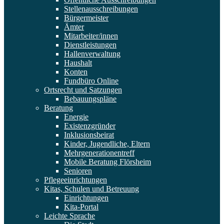
Stellenausschreibungen
Bürgermeister
Ämter
Mitarbeiter/innen
Dienstleistungen
Hallenverwaltung
Haushalt
Konten
Fundbüro Online
Ortsrecht und Satzungen
Bebauungspläne
Beratung
Energie
Existenzgründer
Inklusionsbeirat
Kinder, Jugendliche, Eltern
Mehrgenerationentreff
Mobile Beratung Flörsheim
Senioren
Pflegeeinrichtungen
Kitas, Schulen und Betreuung
Einrichtungen
Kita-Portal
Leichte Sprache