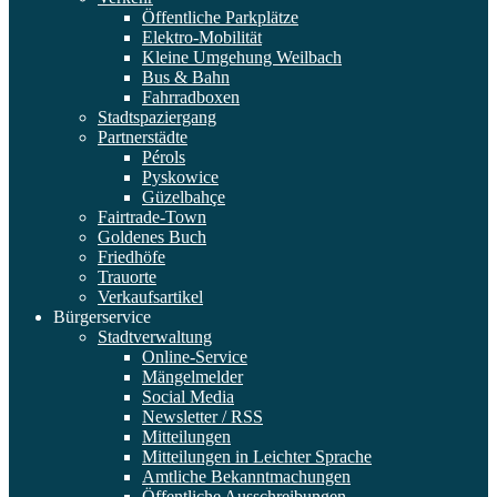
Öffentliche Parkplätze
Elektro-Mobilität
Kleine Umgehung Weilbach
Bus & Bahn
Fahrradboxen
Stadtspaziergang
Partnerstädte
Pérols
Pyskowice
Güzelbahçe
Fairtrade-Town
Goldenes Buch
Friedhöfe
Trauorte
Verkaufsartikel
Bürgerservice
Stadtverwaltung
Online-Service
Mängelmelder
Social Media
Newsletter / RSS
Mitteilungen
Mitteilungen in Leichter Sprache
Amtliche Bekanntmachungen
Öffentliche Ausschreibungen