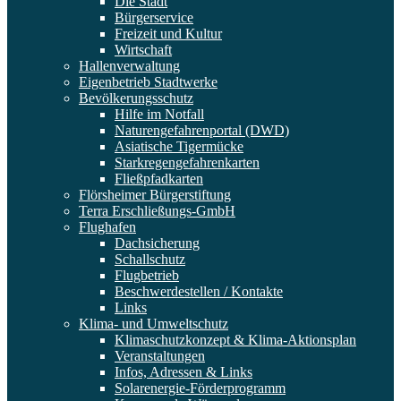
Die Stadt
Bürgerservice
Freizeit und Kultur
Wirtschaft
Hallenverwaltung
Eigenbetrieb Stadtwerke
Bevölkerungsschutz
Hilfe im Notfall
Naturengefahrenportal (DWD)
Asiatische Tigermücke
Starkregengefahrenkarten
Fließpfadkarten
Flörsheimer Bürgerstiftung
Terra Erschließungs-GmbH
Flughafen
Dachsicherung
Schallschutz
Flugbetrieb
Beschwerdestellen / Kontakte
Links
Klima- und Umweltschutz
Klimaschutzkonzept & Klima-Aktionsplan
Veranstaltungen
Infos, Adressen & Links
Solarenergie-Förderprogramm