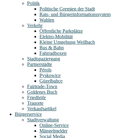
Politik
Politische Gremien der Stadt
Rats- und Bürgerinformationssystem
Wahlen
Verkehr
Öffentliche Parkplätze
Elektro-Mobilität
Kleine Umgehung Weilbach
Bus & Bahn
Fahrradboxen
Stadtspaziergang
Partnerstädte
Pérols
Pyskowice
Güzelbahçe
Fairtrade-Town
Goldenes Buch
Friedhöfe
Trauorte
Verkaufsartikel
Bürgerservice
Stadtverwaltung
Online-Service
Mängelmelder
Social Media