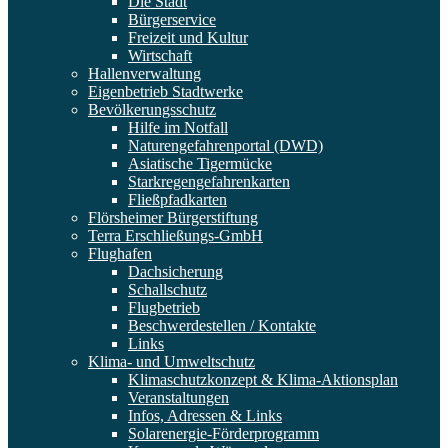
Die Stadt
Bürgerservice
Freizeit und Kultur
Wirtschaft
Hallenverwaltung
Eigenbetrieb Stadtwerke
Bevölkerungsschutz
Hilfe im Notfall
Naturengefahrenportal (DWD)
Asiatische Tigermücke
Starkregengefahrenkarten
Fließpfadkarten
Flörsheimer Bürgerstiftung
Terra Erschließungs-GmbH
Flughafen
Dachsicherung
Schallschutz
Flugbetrieb
Beschwerdestellen / Kontakte
Links
Klima- und Umweltschutz
Klimaschutzkonzept & Klima-Aktionsplan
Veranstaltungen
Infos, Adressen & Links
Solarenergie-Förderprogramm