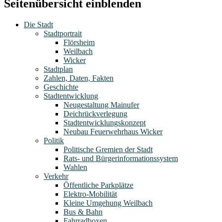
Seitenübersicht einblenden
Die Stadt
Stadtportrait
Flörsheim
Weilbach
Wicker
Stadtplan
Zahlen, Daten, Fakten
Geschichte
Stadtentwicklung
Neugestaltung Mainufer
Deichrückverlegung
Stadtentwicklungskonzept
Neubau Feuerwehrhaus Wicker
Politik
Politische Gremien der Stadt
Rats- und Bürgerinformationssystem
Wahlen
Verkehr
Öffentliche Parkplätze
Elektro-Mobilität
Kleine Umgehung Weilbach
Bus & Bahn
Fahrradboxen