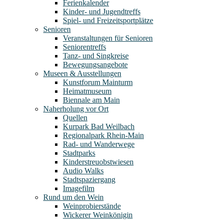
Ferienkalender
Kinder- und Jugendtreffs
Spiel- und Freizeitsportplätze
Senioren
Veranstaltungen für Senioren
Seniorentreffs
Tanz- und Singkreise
Bewegungsangebote
Museen & Ausstellungen
Kunstforum Mainturm
Heimatmuseum
Biennale am Main
Naherholung vor Ort
Quellen
Kurpark Bad Weilbach
Regionalpark Rhein-Main
Rad- und Wanderwege
Stadtparks
Kinderstreuobstwiesen
Audio Walks
Stadtspaziergang
Imagefilm
Rund um den Wein
Weinprobierstände
Wickerer Weinkönigin