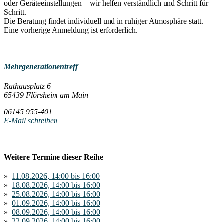
oder Geräteeinstellungen – wir helfen verständlich und Schritt für
Schritt.
Die Beratung findet individuell und in ruhiger Atmosphäre statt.
Eine vorherige Anmeldung ist erforderlich.
Mehrgenerationentreff
Rathausplatz 6
65439 Flörsheim am Main
06145 955-401
E-Mail schreiben
Weitere Termine dieser Reihe
»
11.08.2026, 14:00 bis 16:00
»
18.08.2026, 14:00 bis 16:00
»
25.08.2026, 14:00 bis 16:00
»
01.09.2026, 14:00 bis 16:00
»
08.09.2026, 14:00 bis 16:00
»
22.09.2026, 14:00 bis 16:00