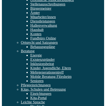
Stellenausschreibungen
Bürgermeister
Ämter
Mitarbeiter/innen
Dienstleistungen
Hallenverwaltung
Haushalt
Konten
Fundbüro Online
Ortsrecht und Satzungen
Bebauungspläne
Beratung
Energie
Existenzgründer
Inklusionsbeirat
Kinder, Jugendliche, Eltern
Mehrgenerationentreff
Mobile Beratung Flörsheim
Senioren
Pflegeeinrichtungen
Kitas, Schulen und Betreuung
Einrichtungen
Kita-Portal
Leichte Sprache