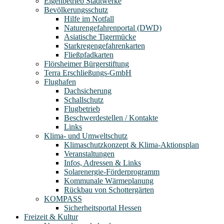
Eigenbetrieb Stadtwerke
Bevölkerungsschutz
Hilfe im Notfall
Naturengefahrenportal (DWD)
Asiatische Tigermücke
Starkregengefahrenkarten
Fließpfadkarten
Flörsheimer Bürgerstiftung
Terra Erschließungs-GmbH
Flughafen
Dachsicherung
Schallschutz
Flugbetrieb
Beschwerdestellen / Kontakte
Links
Klima- und Umweltschutz
Klimaschutzkonzept & Klima-Aktionsplan
Veranstaltungen
Infos, Adressen & Links
Solarenergie-Förderprogramm
Kommunale Wärmeplanung
Rückbau von Schottergärten
KOMPASS
Sicherheitsportal Hessen
Freizeit & Kultur