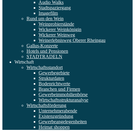
Audio Walks
Stadtspaziergang
Imagefilm
Rund um den Wein
Weinprobierstände
Wickerer Weinkönigin
Wickerer Weinweg
Weinerlebnisweg Oberer Rheingau
Gallus-Konzerte
Hotels und Pensionen
STADTRADELN
Wirtschaft
Wirtschaftsstandort
Gewerbegebiete
Strukturdaten
Bodenrichtwerte
Branchen und Firmen
Gewerbeimmobilienbörse
Wirtschaftsstrukturanalyse
Wirtschaftsförderung
Unternehmerabende
Existenzgründung
Gewerbeangelegenheiten
Heimat shoppen