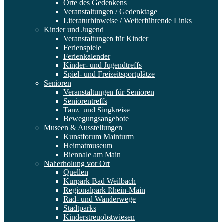
Orte des Gedenkens
Veranstaltungen / Gedenktage
Literaturhinweise / Weiterführende Links
Kinder und Jugend
Veranstaltungen für Kinder
Ferienspiele
Ferienkalender
Kinder- und Jugendtreffs
Spiel- und Freizeitsportplätze
Senioren
Veranstaltungen für Senioren
Seniorentreffs
Tanz- und Singkreise
Bewegungsangebote
Museen & Ausstellungen
Kunstforum Mainturm
Heimatmuseum
Biennale am Main
Naherholung vor Ort
Quellen
Kurpark Bad Weilbach
Regionalpark Rhein-Main
Rad- und Wanderwege
Stadtparks
Kinderstreuobstwiesen