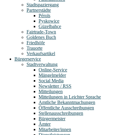
Stadtspaziergang
Partnerstädte
Pérols
Pyskowice
Güzelbahçe
Fairtrade-Town
Goldenes Buch
Friedhöfe
Trauorte
Verkaufsartikel
Bürgerservice
Stadtverwaltung
Online-Service
Mängelmelder
Social Media
Newsletter / RSS
Mitteilungen
Mitteilungen in Leichter Sprache
Amtliche Bekanntmachungen
Öffentliche Ausschreibungen
Stellenausschreibungen
Bürgermeister
Ämter
Mitarbeiter/innen
Dienstleistungen