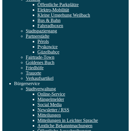
Öffentliche Parkplätze
Elektro-Mobilität
Kleine Umgehung Weilbach
Bus & Bahn
Fahrradboxen
Stadtspaziergang
Partnerstädte
Pérols
Pyskowice
Güzelbahçe
Fairtrade-Town
Goldenes Buch
Friedhöfe
Trauorte
Verkaufsartikel
Bürgerservice
Stadtverwaltung
Online-Service
Mängelmelder
Social Media
Newsletter / RSS
Mitteilungen
Mitteilungen in Leichter Sprache
Amtliche Bekanntmachungen
Öffentliche Ausschreibungen