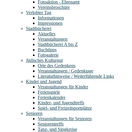
Fotoaktion - Ehrenamt
Vereinsbroschüre
Verlobter Tag
Informationen
Impressionen
Stadtbücherei
Aktuelles
Veranstaltungen
Stadtbücherei A bis Z
Buchtipps
Fotogalerie
Jüdisches Kulturgut
Orte des Gedenkens
Veranstaltungen / Gedenktage
Literaturhinweise / Weiterführende Links
Kinder und Jugend
Veranstaltungen für Kinder
Ferienspiele
Ferienkalender
Kinder- und Jugendtreffs
Spiel- und Freizeitsportplätze
Senioren
Veranstaltungen für Senioren
Seniorentreffs
Tanz- und Singkreise