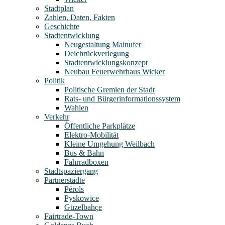
Stadtplan
Zahlen, Daten, Fakten
Geschichte
Stadtentwicklung
Neugestaltung Mainufer
Deichrückverlegung
Stadtentwicklungskonzept
Neubau Feuerwehrhaus Wicker
Politik
Politische Gremien der Stadt
Rats- und Bürgerinformationssystem
Wahlen
Verkehr
Öffentliche Parkplätze
Elektro-Mobilität
Kleine Umgehung Weilbach
Bus & Bahn
Fahrradboxen
Stadtspaziergang
Partnerstädte
Pérols
Pyskowice
Güzelbahçe
Fairtrade-Town