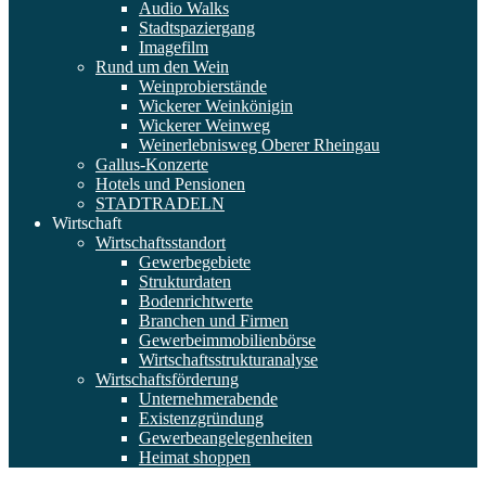
Audio Walks
Stadtspaziergang
Imagefilm
Rund um den Wein
Weinprobierstände
Wickerer Weinkönigin
Wickerer Weinweg
Weinerlebnisweg Oberer Rheingau
Gallus-Konzerte
Hotels und Pensionen
STADTRADELN
Wirtschaft
Wirtschaftsstandort
Gewerbegebiete
Strukturdaten
Bodenrichtwerte
Branchen und Firmen
Gewerbeimmobilienbörse
Wirtschaftsstrukturanalyse
Wirtschaftsförderung
Unternehmerabende
Existenzgründung
Gewerbeangelegenheiten
Heimat shoppen