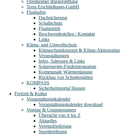
Flörsheimer Bürgerstiftung
Terra Erschließungs-GmbH
Flughafen
Dachsicherung
Schallschutz
Flugbetrieb
Beschwerdestellen / Kontakte
Links
Klima- und Umweltschutz
Klimaschutzkonzept & Klima-Aktionsplan
Veranstaltungen
Infos, Adressen & Links
Solarenergie-Förderprogramm
Kommunale Wärmeplanung
Rückbau von Schottergärten
KOMPASS
Sicherheitsportal Hessen
Freizeit & Kultur
Veranstaltungskalender
Veranstaltungskalender download
Vereine & Gruppierungen
Übersicht von A bis Z
Aktuelles
Vereinsförderung
Sportlerehrung