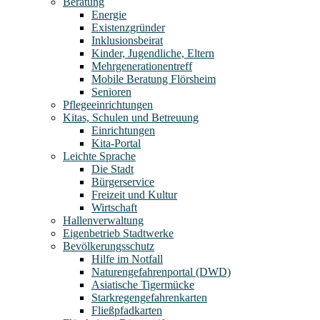
Beratung
Energie
Existenzgründer
Inklusionsbeirat
Kinder, Jugendliche, Eltern
Mehrgenerationentreff
Mobile Beratung Flörsheim
Senioren
Pflegeeinrichtungen
Kitas, Schulen und Betreuung
Einrichtungen
Kita-Portal
Leichte Sprache
Die Stadt
Bürgerservice
Freizeit und Kultur
Wirtschaft
Hallenverwaltung
Eigenbetrieb Stadtwerke
Bevölkerungsschutz
Hilfe im Notfall
Naturengefahrenportal (DWD)
Asiatische Tigermücke
Starkregengefahrenkarten
Fließpfadkarten