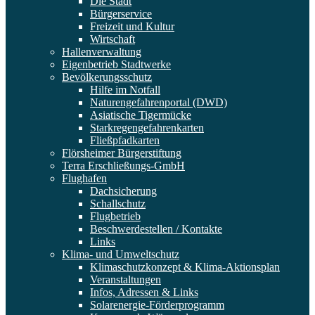
Die Stadt
Bürgerservice
Freizeit und Kultur
Wirtschaft
Hallenverwaltung
Eigenbetrieb Stadtwerke
Bevölkerungsschutz
Hilfe im Notfall
Naturengefahrenportal (DWD)
Asiatische Tigermücke
Starkregengefahrenkarten
Fließpfadkarten
Flörsheimer Bürgerstiftung
Terra Erschließungs-GmbH
Flughafen
Dachsicherung
Schallschutz
Flugbetrieb
Beschwerdestellen / Kontakte
Links
Klima- und Umweltschutz
Klimaschutzkonzept & Klima-Aktionsplan
Veranstaltungen
Infos, Adressen & Links
Solarenergie-Förderprogramm