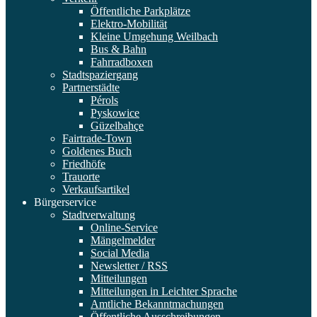
Öffentliche Parkplätze
Elektro-Mobilität
Kleine Umgehung Weilbach
Bus & Bahn
Fahrradboxen
Stadtspaziergang
Partnerstädte
Pérols
Pyskowice
Güzelbahçe
Fairtrade-Town
Goldenes Buch
Friedhöfe
Trauorte
Verkaufsartikel
Bürgerservice
Stadtverwaltung
Online-Service
Mängelmelder
Social Media
Newsletter / RSS
Mitteilungen
Mitteilungen in Leichter Sprache
Amtliche Bekanntmachungen
Öffentliche Ausschreibungen