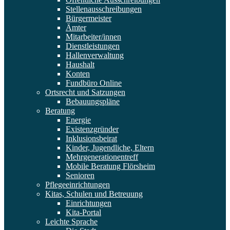
Stellenausschreibungen
Bürgermeister
Ämter
Mitarbeiter/innen
Dienstleistungen
Hallenverwaltung
Haushalt
Konten
Fundbüro Online
Ortsrecht und Satzungen
Bebauungspläne
Beratung
Energie
Existenzgründer
Inklusionsbeirat
Kinder, Jugendliche, Eltern
Mehrgenerationentreff
Mobile Beratung Flörsheim
Senioren
Pflegeeinrichtungen
Kitas, Schulen und Betreuung
Einrichtungen
Kita-Portal
Leichte Sprache