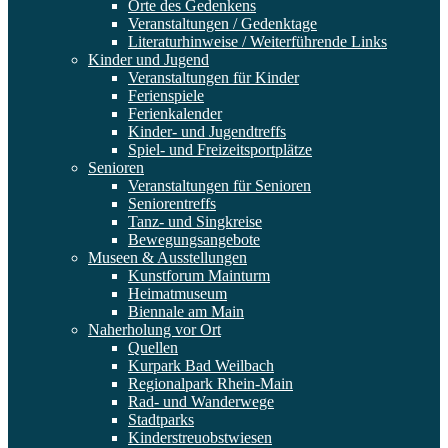
Orte des Gedenkens
Veranstaltungen / Gedenktage
Literaturhinweise / Weiterführende Links
Kinder und Jugend
Veranstaltungen für Kinder
Ferienspiele
Ferienkalender
Kinder- und Jugendtreffs
Spiel- und Freizeitsportplätze
Senioren
Veranstaltungen für Senioren
Seniorentreffs
Tanz- und Singkreise
Bewegungsangebote
Museen & Ausstellungen
Kunstforum Mainturm
Heimatmuseum
Biennale am Main
Naherholung vor Ort
Quellen
Kurpark Bad Weilbach
Regionalpark Rhein-Main
Rad- und Wanderwege
Stadtparks
Kinderstreuobstwiesen