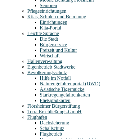
Senioren
Pflegeeinrichtungen
Kitas, Schulen und Betreuung
Einrichtungen
Kita-Portal
Leichte Sprache
Die Stadt
Bürgerservice
Freizeit und Kultur
Wirtschaft
Hallenverwaltung
Eigenbetrieb Stadtwerke
Bevölkerungsschutz
Hilfe im Notfall
Naturengefahrenportal (DWD)
Asiatische Tigermücke
Starkregengefahrenkarten
Fließpfadkarten
Flörsheimer Bürgerstiftung
Terra Erschließungs-GmbH
Flughafen
Dachsicherung
Schallschutz
Flugbetrieb