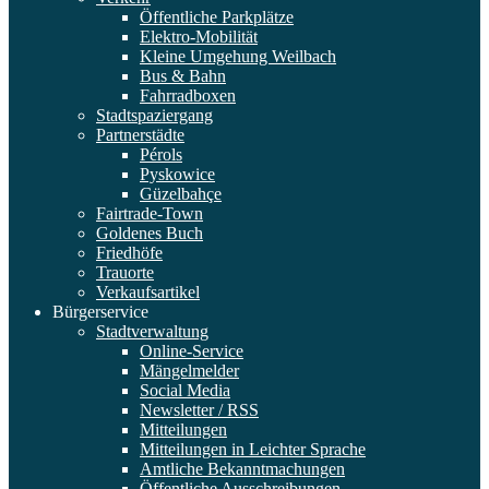
Öffentliche Parkplätze
Elektro-Mobilität
Kleine Umgehung Weilbach
Bus & Bahn
Fahrradboxen
Stadtspaziergang
Partnerstädte
Pérols
Pyskowice
Güzelbahçe
Fairtrade-Town
Goldenes Buch
Friedhöfe
Trauorte
Verkaufsartikel
Bürgerservice
Stadtverwaltung
Online-Service
Mängelmelder
Social Media
Newsletter / RSS
Mitteilungen
Mitteilungen in Leichter Sprache
Amtliche Bekanntmachungen
Öffentliche Ausschreibungen