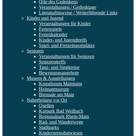
Orte des Gedenkens
Veranstaltungen / Gedenktage
Literaturhinweise / Weiterführende Links
Kinder und Jugend
Veranstaltungen für Kinder
Ferienspiele
Ferienkalender
Kinder- und Jugendtreffs
Spiel- und Freizeitsportplätze
Senioren
Veranstaltungen für Senioren
Seniorentreffs
Tanz- und Singkreise
Bewegungsangebote
Museen & Ausstellungen
Kunstforum Mainturm
Heimatmuseum
Biennale am Main
Naherholung vor Ort
Quellen
Kurpark Bad Weilbach
Regionalpark Rhein-Main
Rad- und Wanderwege
Stadtparks
Kinderstreuobstwiesen