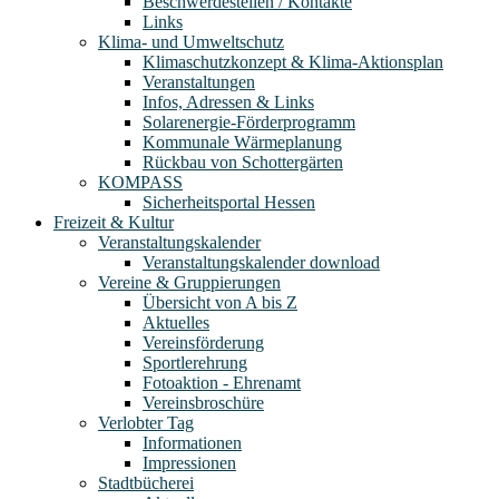
Beschwerdestellen / Kontakte
Links
Klima- und Umweltschutz
Klimaschutzkonzept & Klima-Aktionsplan
Veranstaltungen
Infos, Adressen & Links
Solarenergie-Förderprogramm
Kommunale Wärmeplanung
Rückbau von Schottergärten
KOMPASS
Sicherheitsportal Hessen
Freizeit & Kultur
Veranstaltungskalender
Veranstaltungskalender download
Vereine & Gruppierungen
Übersicht von A bis Z
Aktuelles
Vereinsförderung
Sportlerehrung
Fotoaktion - Ehrenamt
Vereinsbroschüre
Verlobter Tag
Informationen
Impressionen
Stadtbücherei