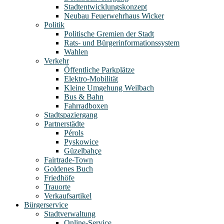
Stadtentwicklungskonzept
Neubau Feuerwehrhaus Wicker
Politik
Politische Gremien der Stadt
Rats- und Bürgerinformationssystem
Wahlen
Verkehr
Öffentliche Parkplätze
Elektro-Mobilität
Kleine Umgehung Weilbach
Bus & Bahn
Fahrradboxen
Stadtspaziergang
Partnerstädte
Pérols
Pyskowice
Güzelbahçe
Fairtrade-Town
Goldenes Buch
Friedhöfe
Trauorte
Verkaufsartikel
Bürgerservice
Stadtverwaltung
Online-Service