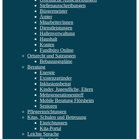
Stellenausschreibungen
Bürgermeister
Ämter
Mitarbeiter/innen
Dienstleistungen
Hallenverwaltung
Haushalt
Konten
Fundbüro Online
Ortsrecht und Satzungen
Bebauungspläne
Beratung
Energie
Existenzgründer
Inklusionsbeirat
Kinder, Jugendliche, Eltern
Mehrgenerationentreff
Mobile Beratung Flörsheim
Senioren
Pflegeeinrichtungen
Kitas, Schulen und Betreuung
Einrichtungen
Kita-Portal
Leichte Sprache