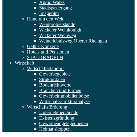
Audio Walks
Stadtspaziergang
Imagefilm
Rund um den Wein
Weinprobierstände
Wickerer Weinkönigin
Wickerer Weinweg
Weinerlebnisweg Oberer Rheingau
Gallus-Konzerte
Hotels und Pensionen
STADTRADELN
Wirtschaft
Wirtschaftsstandort
Gewerbegebiete
Strukturdaten
Bodenrichtwerte
Branchen und Firmen
Gewerbeimmobilienbörse
Wirtschaftsstrukturanalyse
Wirtschaftsförderung
Unternehmerabende
Existenzgründung
Gewerbeangelegenheiten
Heimat shoppen