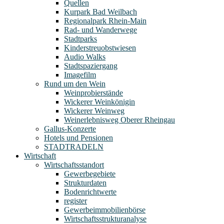
Quellen
Kurpark Bad Weilbach
Regionalpark Rhein-Main
Rad- und Wanderwege
Stadtparks
Kinderstreuobstwiesen
Audio Walks
Stadtspaziergang
Imagefilm
Rund um den Wein
Weinprobierstände
Wickerer Weinkönigin
Wickerer Weinweg
Weinerlebnisweg Oberer Rheingau
Gallus-Konzerte
Hotels und Pensionen
STADTRADELN
Wirtschaft
Wirtschaftsstandort
Gewerbegebiete
Strukturdaten
Bodenrichtwerte
register
Gewerbeimmobilienbörse
Wirtschaftsstrukturanalyse