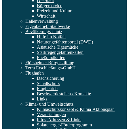
Die Stadt
Bürgerservice
Freizeit und Kultur
Wirtschaft
Hallenverwaltung
Eigenbetrieb Stadtwerke
Bevölkerungsschutz
Hilfe im Notfall
Naturengefahrenportal (DWD)
Asiatische Tigermücke
Starkregengefahrenkarten
Fließpfadkarten
Flörsheimer Bürgerstiftung
Terra Erschließungs-GmbH
Flughafen
Dachsicherung
Schallschutz
Flugbetrieb
Beschwerdestellen / Kontakte
Links
Klima- und Umweltschutz
Klimaschutzkonzept & Klima-Aktionsplan
Veranstaltungen
Infos, Adressen & Links
Solarenergie-Förderprogramm