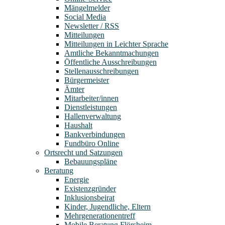
Mängelmelder
Social Media
Newsletter / RSS
Mitteilungen
Mitteilungen in Leichter Sprache
Amtliche Bekanntmachungen
Öffentliche Ausschreibungen
Stellenausschreibungen
Bürgermeister
Ämter
Mitarbeiter/innen
Dienstleistungen
Hallenverwaltung
Haushalt
Bankverbindungen
Fundbüro Online
Ortsrecht und Satzungen
Bebauungspläne
Beratung
Energie
Existenzgründer
Inklusionsbeirat
Kinder, Jugendliche, Eltern
Mehrgenerationentreff
Mobile Beratung Flörsheim