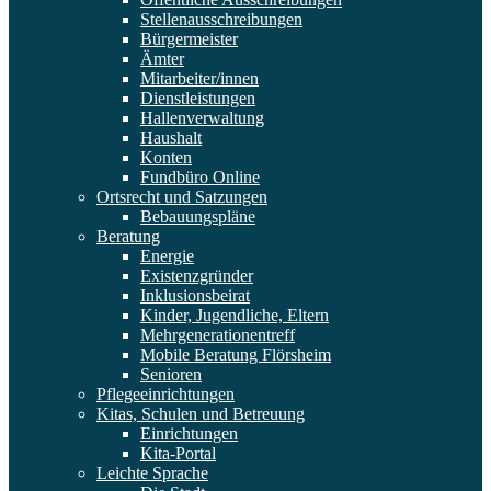
Stellenausschreibungen
Bürgermeister
Ämter
Mitarbeiter/innen
Dienstleistungen
Hallenverwaltung
Haushalt
Konten
Fundbüro Online
Ortsrecht und Satzungen
Bebauungspläne
Beratung
Energie
Existenzgründer
Inklusionsbeirat
Kinder, Jugendliche, Eltern
Mehrgenerationentreff
Mobile Beratung Flörsheim
Senioren
Pflegeeinrichtungen
Kitas, Schulen und Betreuung
Einrichtungen
Kita-Portal
Leichte Sprache