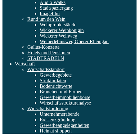
Audio Walks
Stadtspaziergang
Imagefilm
Rund um den Wein
Weinprobierstände
Wickerer Weinkönigin
Wickerer Weinweg
Weinerlebnisweg Oberer Rheingau
Gallus-Konzerte
Hotels und Pensionen
STADTRADELN
Wirtschaft
Wirtschaftsstandort
Gewerbegebiete
Strukturdaten
Bodenrichtwerte
Branchen und Firmen
Gewerbeimmobilienbörse
Wirtschaftsstrukturanalyse
Wirtschaftsförderung
Unternehmerabende
Existenzgründung
Gewerbeangelegenheiten
Heimat shoppen