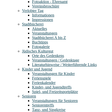
Fotoaktion - Ehrenamt
Vereinsbroschüre
Verlobter Tag
Informationen
Impressionen
Stadtbücherei
Aktuelles
Veranstaltungen
Stadtbücherei A bis Z
Buchtipps
Fotogalerie
Jüdisches Kulturgut
Orte des Gedenkens
Veranstaltungen / Gedenktage
Literaturhinweise / Weiterführende Links
Kinder und Jugend
Veranstaltungen für Kinder
Ferienspiele
Ferienkalender
Kinder- und Jugendtreffs
Spiel- und Freizeitsportplätze
Senioren
Veranstaltungen für Senioren
Seniorentreffs
Tanz- und Singkreise