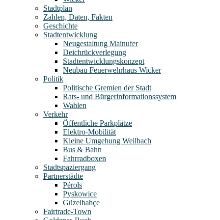
Stadtplan
Zahlen, Daten, Fakten
Geschichte
Stadtentwicklung
Neugestaltung Mainufer
Deichrückverlegung
Stadtentwicklungskonzept
Neubau Feuerwehrhaus Wicker
Politik
Politische Gremien der Stadt
Rats- und Bürgerinformationssystem
Wahlen
Verkehr
Öffentliche Parkplätze
Elektro-Mobilität
Kleine Umgehung Weilbach
Bus & Bahn
Fahrradboxen
Stadtspaziergang
Partnerstädte
Pérols
Pyskowice
Güzelbahçe
Fairtrade-Town