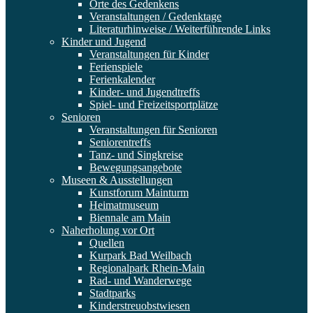
Orte des Gedenkens
Veranstaltungen / Gedenktage
Literaturhinweise / Weiterführende Links
Kinder und Jugend
Veranstaltungen für Kinder
Ferienspiele
Ferienkalender
Kinder- und Jugendtreffs
Spiel- und Freizeitsportplätze
Senioren
Veranstaltungen für Senioren
Seniorentreffs
Tanz- und Singkreise
Bewegungsangebote
Museen & Ausstellungen
Kunstforum Mainturm
Heimatmuseum
Biennale am Main
Naherholung vor Ort
Quellen
Kurpark Bad Weilbach
Regionalpark Rhein-Main
Rad- und Wanderwege
Stadtparks
Kinderstreuobstwiesen