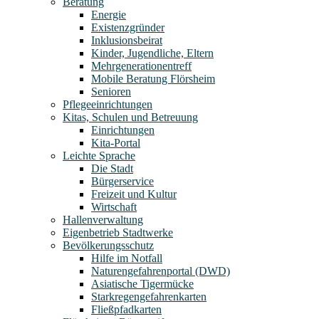
Beratung
Energie
Existenzgründer
Inklusionsbeirat
Kinder, Jugendliche, Eltern
Mehrgenerationentreff
Mobile Beratung Flörsheim
Senioren
Pflegeeinrichtungen
Kitas, Schulen und Betreuung
Einrichtungen
Kita-Portal
Leichte Sprache
Die Stadt
Bürgerservice
Freizeit und Kultur
Wirtschaft
Hallenverwaltung
Eigenbetrieb Stadtwerke
Bevölkerungsschutz
Hilfe im Notfall
Naturengefahrenportal (DWD)
Asiatische Tigermücke
Starkregengefahrenkarten
Fließpfadkarten