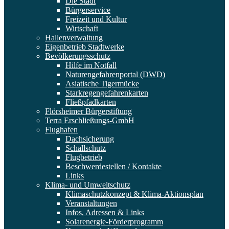
Die Stadt
Bürgerservice
Freizeit und Kultur
Wirtschaft
Hallenverwaltung
Eigenbetrieb Stadtwerke
Bevölkerungsschutz
Hilfe im Notfall
Naturengefahrenportal (DWD)
Asiatische Tigermücke
Starkregengefahrenkarten
Fließpfadkarten
Flörsheimer Bürgerstiftung
Terra Erschließungs-GmbH
Flughafen
Dachsicherung
Schallschutz
Flugbetrieb
Beschwerdestellen / Kontakte
Links
Klima- und Umweltschutz
Klimaschutzkonzept & Klima-Aktionsplan
Veranstaltungen
Infos, Adressen & Links
Solarenergie-Förderprogramm