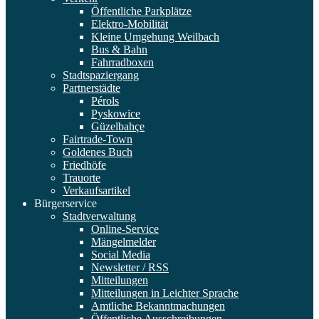
Öffentliche Parkplätze
Elektro-Mobilität
Kleine Umgehung Weilbach
Bus & Bahn
Fahrradboxen
Stadtspaziergang
Partnerstädte
Pérols
Pyskowice
Güzelbahçe
Fairtrade-Town
Goldenes Buch
Friedhöfe
Trauorte
Verkaufsartikel
Bürgerservice
Stadtverwaltung
Online-Service
Mängelmelder
Social Media
Newsletter / RSS
Mitteilungen
Mitteilungen in Leichter Sprache
Amtliche Bekanntmachungen
Öffentliche Ausschreibungen