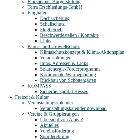
Flörsheimer Bürgerstiftung
Terra Erschließungs-GmbH
Flughafen
Dachsicherung
Schallschutz
Flugbetrieb
Beschwerdestellen / Kontakte
Links
Klima- und Umweltschutz
Klimaschutzkonzept & Klima-Aktionsplan
Veranstaltungen
Infos, Adressen & Links
Solarenergie-Förderprogramm
Kommunale Wärmeplanung
Rückbau von Schottergärten
KOMPASS
Sicherheitsportal Hessen
Freizeit & Kultur
Veranstaltungskalender
Veranstaltungskalender download
Vereine & Gruppierungen
Übersicht von A bis Z
Aktuelles
Vereinsförderung
Sportlerehrung