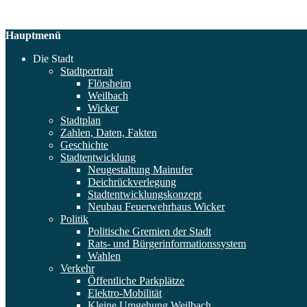
Hauptmenü
Die Stadt
Stadtportrait
Flörsheim
Weilbach
Wicker
Stadtplan
Zahlen, Daten, Fakten
Geschichte
Stadtentwicklung
Neugestaltung Mainufer
Deichrückverlegung
Stadtentwicklungskonzept
Neubau Feuerwehrhaus Wicker
Politik
Politische Gremien der Stadt
Rats- und Bürgerinformationssystem
Wahlen
Verkehr
Öffentliche Parkplätze
Elektro-Mobilität
Kleine Umgehung Weilbach