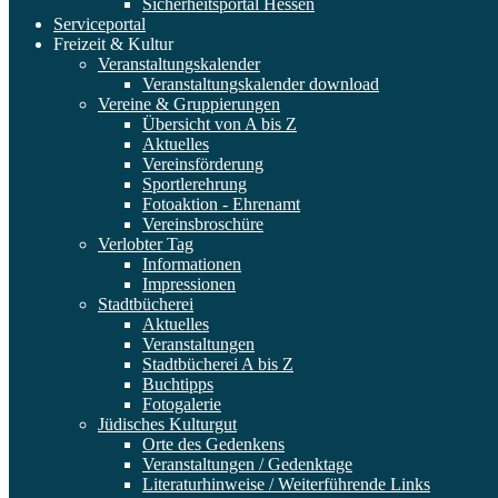
Sicherheitsportal Hessen
Serviceportal
Freizeit & Kultur
Veranstaltungskalender
Veranstaltungskalender download
Vereine & Gruppierungen
Übersicht von A bis Z
Aktuelles
Vereinsförderung
Sportlerehrung
Fotoaktion - Ehrenamt
Vereinsbroschüre
Verlobter Tag
Informationen
Impressionen
Stadtbücherei
Aktuelles
Veranstaltungen
Stadtbücherei A bis Z
Buchtipps
Fotogalerie
Jüdisches Kulturgut
Orte des Gedenkens
Veranstaltungen / Gedenktage
Literaturhinweise / Weiterführende Links