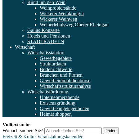
Rund um den Wein
Weinprobierstände
Wickerer Weinkönigin
Wickerer Weinweg
Weinerlebnisweg Oberer Rheingau
Gallus-Konzerte
Hotels und Pensionen
STADTRADELN
Wirtschaft
Wirtschaftsstandort
Gewerbegebiete
Strukturdaten
Bodenrichtwerte
Branchen und Firmen
Gewerbeimmobilienbörse
Wirtschaftsstrukturanalyse
Wirtschaftsförderung
Unternehmerabende
Existenzgründung
Gewerbeangelegenheiten
Heimat shoppen
Volltextsuche
Wonach suchen Sie?
finden
Freizeit & Kultur
Veranstaltungskalender