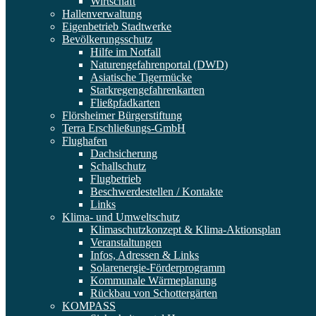
Wirtschaft
Hallenverwaltung
Eigenbetrieb Stadtwerke
Bevölkerungsschutz
Hilfe im Notfall
Naturengefahrenportal (DWD)
Asiatische Tigermücke
Starkregengefahrenkarten
Fließpfadkarten
Flörsheimer Bürgerstiftung
Terra Erschließungs-GmbH
Flughafen
Dachsicherung
Schallschutz
Flugbetrieb
Beschwerdestellen / Kontakte
Links
Klima- und Umweltschutz
Klimaschutzkonzept & Klima-Aktionsplan
Veranstaltungen
Infos, Adressen & Links
Solarenergie-Förderprogramm
Kommunale Wärmeplanung
Rückbau von Schottergärten
KOMPASS