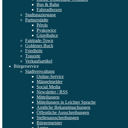
Bus & Bahn
Fahrradboxen
Stadtspaziergang
Partnerstädte
Pérols
Pyskowice
Güzelbahçe
Fairtrade-Town
Goldenes Buch
Friedhöfe
Trauorte
Verkaufsartikel
Bürgerservice
Stadtverwaltung
Online-Service
Mängelmelder
Social Media
Newsletter / RSS
Mitteilungen
Mitteilungen in Leichter Sprache
Amtliche Bekanntmachungen
Öffentliche Ausschreibungen
Stellenausschreibungen
Bürgermeister
Ämter