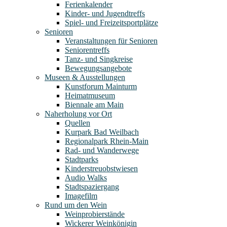
Ferienkalender
Kinder- und Jugendtreffs
Spiel- und Freizeitsportplätze
Senioren
Veranstaltungen für Senioren
Seniorentreffs
Tanz- und Singkreise
Bewegungsangebote
Museen & Ausstellungen
Kunstforum Mainturm
Heimatmuseum
Biennale am Main
Naherholung vor Ort
Quellen
Kurpark Bad Weilbach
Regionalpark Rhein-Main
Rad- und Wanderwege
Stadtparks
Kinderstreuobstwiesen
Audio Walks
Stadtspaziergang
Imagefilm
Rund um den Wein
Weinprobierstände
Wickerer Weinkönigin