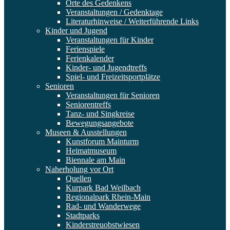
Orte des Gedenkens
Veranstaltungen / Gedenktage
Literaturhinweise / Weiterführende Links
Kinder und Jugend
Veranstaltungen für Kinder
Ferienspiele
Ferienkalender
Kinder- und Jugendtreffs
Spiel- und Freizeitsportplätze
Senioren
Veranstaltungen für Senioren
Seniorentreffs
Tanz- und Singkreise
Bewegungsangebote
Museen & Ausstellungen
Kunstforum Mainturm
Heimatmuseum
Biennale am Main
Naherholung vor Ort
Quellen
Kurpark Bad Weilbach
Regionalpark Rhein-Main
Rad- und Wanderwege
Stadtparks
Kinderstreuobstwiesen