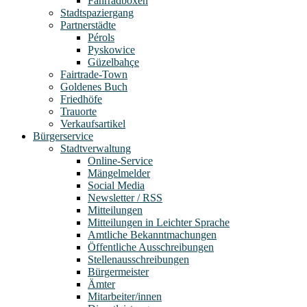
Fahrradboxen
Stadtspaziergang
Partnerstädte
Pérols
Pyskowice
Güzelbahçe
Fairtrade-Town
Goldenes Buch
Friedhöfe
Trauorte
Verkaufsartikel
Bürgerservice
Stadtverwaltung
Online-Service
Mängelmelder
Social Media
Newsletter / RSS
Mitteilungen
Mitteilungen in Leichter Sprache
Amtliche Bekanntmachungen
Öffentliche Ausschreibungen
Stellenausschreibungen
Bürgermeister
Ämter
Mitarbeiter/innen