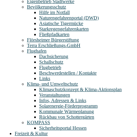
Eigenbetrieb Stadtwerke
Bevölkerungsschutz
Hilfe im Notfall
Naturengefahrenportal (DWD)
Asiatische Tigermücke
Starkregengefahrenkarten
Fließpfadkarten
Flörsheimer Bürgerstiftung
Terra Erschließungs-GmbH
Flughafen
Dachsicherung
Schallschutz
Flugbetrieb
Beschwerdestellen / Kontakte
Links
Klima- und Umweltschutz
Klimaschutzkonzept & Klima-Aktionsplan
Veranstaltungen
Infos, Adressen & Links
Solarenergie-Förderprogramm
Kommunale Wärmeplanung
Rückbau von Schottergärten
KOMPASS
Sicherheitsportal Hessen
Freizeit & Kultur