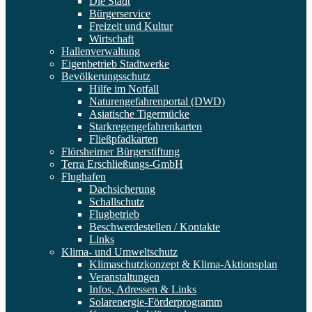
Die Stadt
Bürgerservice
Freizeit und Kultur
Wirtschaft
Hallenverwaltung
Eigenbetrieb Stadtwerke
Bevölkerungsschutz
Hilfe im Notfall
Naturengefahrenportal (DWD)
Asiatische Tigermücke
Starkregengefahrenkarten
Fließpfadkarten
Flörsheimer Bürgerstiftung
Terra Erschließungs-GmbH
Flughafen
Dachsicherung
Schallschutz
Flugbetrieb
Beschwerdestellen / Kontakte
Links
Klima- und Umweltschutz
Klimaschutzkonzept & Klima-Aktionsplan
Veranstaltungen
Infos, Adressen & Links
Solarenergie-Förderprogramm