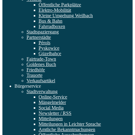
Öffentliche Parkplätze
Elektro-Mobilität
Kleine Umgehung Weilbach
Bus & Bahn
Fahrradboxen
Stadtspaziergang
Partnerstädte
Pérols
Pyskowice
Güzelbahçe
Fairtrade-Town
Goldenes Buch
Friedhöfe
Trauorte
Verkaufsartikel
Bürgerservice
Stadtverwaltung
Online-Service
Mängelmelder
Social Media
Newsletter / RSS
Mitteilungen
Mitteilungen in Leichter Sprache
Amtliche Bekanntmachungen
Öffentliche Ausschreibungen