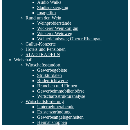
Audio Walks
Stadtspaziergang
Imagefilm
Rund um den Wein
Weinprobierstände
Wickerer Weinkönigin
Wickerer Weinweg
Weinerlebnisweg Oberer Rheingau
Gallus-Konzerte
Hotels und Pensionen
STADTRADELN
Wirtschaft
Wirtschaftsstandort
Gewerbegebiete
Strukturdaten
Bodenrichtwerte
Branchen und Firmen
Gewerbeimmobilienbörse
Wirtschaftsstrukturanalyse
Wirtschaftsförderung
Unternehmerabende
Existenzgründung
Gewerbeangelegenheiten
Heimat shoppen