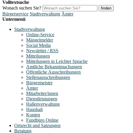
Volltextsuche
Wonach suchen Sie?
finden
Bürgerservice
Stadtverwaltung
Ämter
Untermenü
Stadtverwaltung
Online-Service
Mängelmelder
Social Media
Newsletter / RSS
Mitteilungen
Mitteilungen in Leichter Sprache
Amtliche Bekanntmachungen
Öffentliche Ausschreibungen
Stellenausschreibungen
Bürgermeister
Ämter
Mitarbeiter/innen
Dienstleistungen
Hallenverwaltung
Haushalt
Konten
Fundbüro Online
Ortsrecht und Satzungen
Beratung