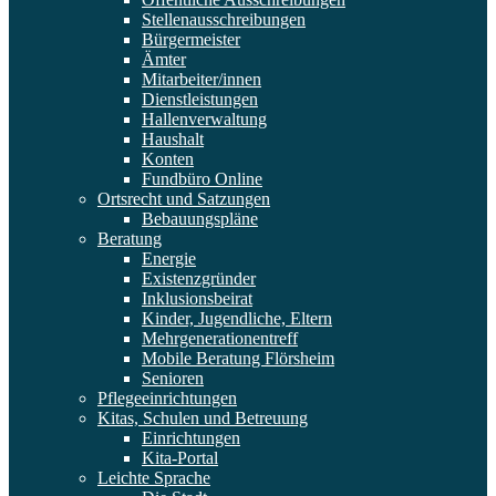
Stellenausschreibungen
Bürgermeister
Ämter
Mitarbeiter/innen
Dienstleistungen
Hallenverwaltung
Haushalt
Konten
Fundbüro Online
Ortsrecht und Satzungen
Bebauungspläne
Beratung
Energie
Existenzgründer
Inklusionsbeirat
Kinder, Jugendliche, Eltern
Mehrgenerationentreff
Mobile Beratung Flörsheim
Senioren
Pflegeeinrichtungen
Kitas, Schulen und Betreuung
Einrichtungen
Kita-Portal
Leichte Sprache