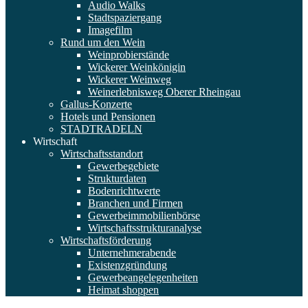
Audio Walks
Stadtspaziergang
Imagefilm
Rund um den Wein
Weinprobierstände
Wickerer Weinkönigin
Wickerer Weinweg
Weinerlebnisweg Oberer Rheingau
Gallus-Konzerte
Hotels und Pensionen
STADTRADELN
Wirtschaft
Wirtschaftsstandort
Gewerbegebiete
Strukturdaten
Bodenrichtwerte
Branchen und Firmen
Gewerbeimmobilienbörse
Wirtschaftsstrukturanalyse
Wirtschaftsförderung
Unternehmerabende
Existenzgründung
Gewerbeangelegenheiten
Heimat shoppen