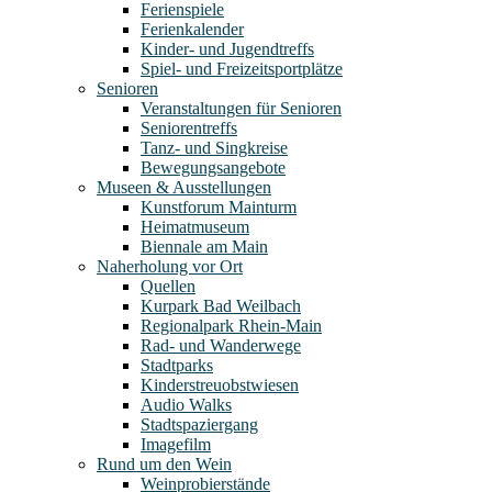
Ferienspiele
Ferienkalender
Kinder- und Jugendtreffs
Spiel- und Freizeitsportplätze
Senioren
Veranstaltungen für Senioren
Seniorentreffs
Tanz- und Singkreise
Bewegungsangebote
Museen & Ausstellungen
Kunstforum Mainturm
Heimatmuseum
Biennale am Main
Naherholung vor Ort
Quellen
Kurpark Bad Weilbach
Regionalpark Rhein-Main
Rad- und Wanderwege
Stadtparks
Kinderstreuobstwiesen
Audio Walks
Stadtspaziergang
Imagefilm
Rund um den Wein
Weinprobierstände