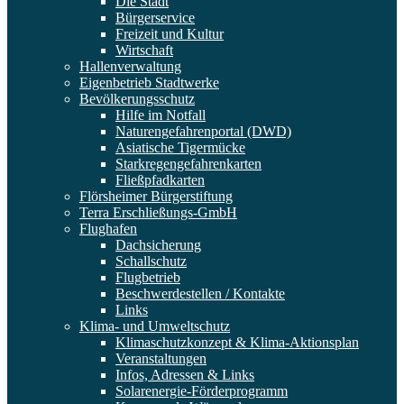
Die Stadt
Bürgerservice
Freizeit und Kultur
Wirtschaft
Hallenverwaltung
Eigenbetrieb Stadtwerke
Bevölkerungsschutz
Hilfe im Notfall
Naturengefahrenportal (DWD)
Asiatische Tigermücke
Starkregengefahrenkarten
Fließpfadkarten
Flörsheimer Bürgerstiftung
Terra Erschließungs-GmbH
Flughafen
Dachsicherung
Schallschutz
Flugbetrieb
Beschwerdestellen / Kontakte
Links
Klima- und Umweltschutz
Klimaschutzkonzept & Klima-Aktionsplan
Veranstaltungen
Infos, Adressen & Links
Solarenergie-Förderprogramm