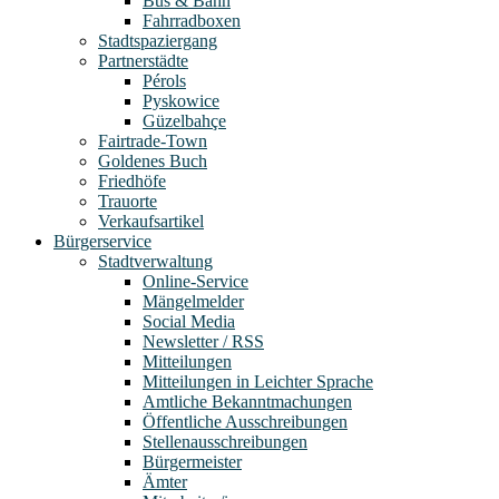
Bus & Bahn
Fahrradboxen
Stadtspaziergang
Partnerstädte
Pérols
Pyskowice
Güzelbahçe
Fairtrade-Town
Goldenes Buch
Friedhöfe
Trauorte
Verkaufsartikel
Bürgerservice
Stadtverwaltung
Online-Service
Mängelmelder
Social Media
Newsletter / RSS
Mitteilungen
Mitteilungen in Leichter Sprache
Amtliche Bekanntmachungen
Öffentliche Ausschreibungen
Stellenausschreibungen
Bürgermeister
Ämter