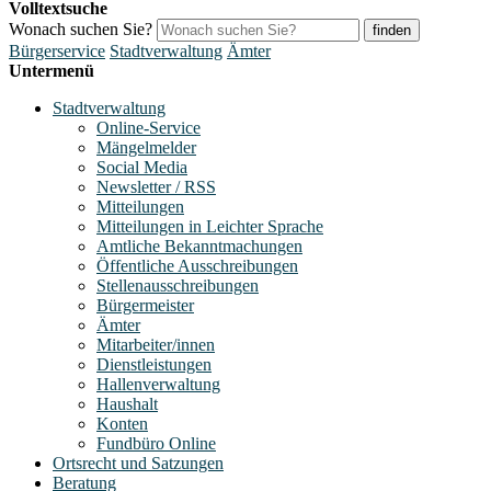
Volltextsuche
Wonach suchen Sie?
finden
Bürgerservice
Stadtverwaltung
Ämter
Untermenü
Stadtverwaltung
Online-Service
Mängelmelder
Social Media
Newsletter / RSS
Mitteilungen
Mitteilungen in Leichter Sprache
Amtliche Bekanntmachungen
Öffentliche Ausschreibungen
Stellenausschreibungen
Bürgermeister
Ämter
Mitarbeiter/innen
Dienstleistungen
Hallenverwaltung
Haushalt
Konten
Fundbüro Online
Ortsrecht und Satzungen
Beratung