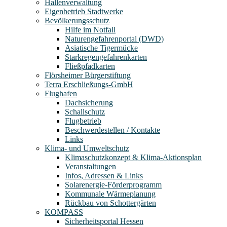
Hallenverwaltung
Eigenbetrieb Stadtwerke
Bevölkerungsschutz
Hilfe im Notfall
Naturengefahrenportal (DWD)
Asiatische Tigermücke
Starkregengefahrenkarten
Fließpfadkarten
Flörsheimer Bürgerstiftung
Terra Erschließungs-GmbH
Flughafen
Dachsicherung
Schallschutz
Flugbetrieb
Beschwerdestellen / Kontakte
Links
Klima- und Umweltschutz
Klimaschutzkonzept & Klima-Aktionsplan
Veranstaltungen
Infos, Adressen & Links
Solarenergie-Förderprogramm
Kommunale Wärmeplanung
Rückbau von Schottergärten
KOMPASS
Sicherheitsportal Hessen