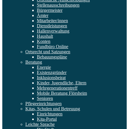
Stellenausschreibungen
Bürgermeister
Ämter
Mitarbeiter/innen
Dienstleistungen
Hallenverwaltung
Haushalt
Konten
Fundbüro Online
Ortsrecht und Satzungen
Bebauungspläne
Beratung
Energie
Existenzgründer
Inklusionsbeirat
Kinder, Jugendliche, Eltern
Mehrgenerationentreff
Mobile Beratung Flörsheim
Senioren
Pflegeeinrichtungen
Kitas, Schulen und Betreuung
Einrichtungen
Kita-Portal
Leichte Sprache