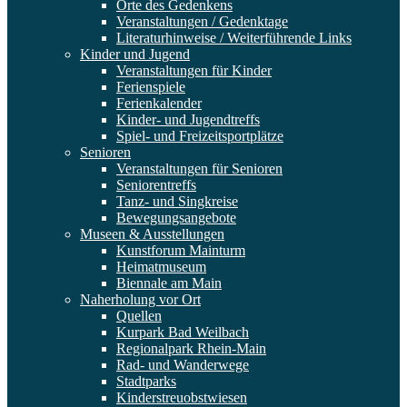
Orte des Gedenkens
Veranstaltungen / Gedenktage
Literaturhinweise / Weiterführende Links
Kinder und Jugend
Veranstaltungen für Kinder
Ferienspiele
Ferienkalender
Kinder- und Jugendtreffs
Spiel- und Freizeitsportplätze
Senioren
Veranstaltungen für Senioren
Seniorentreffs
Tanz- und Singkreise
Bewegungsangebote
Museen & Ausstellungen
Kunstforum Mainturm
Heimatmuseum
Biennale am Main
Naherholung vor Ort
Quellen
Kurpark Bad Weilbach
Regionalpark Rhein-Main
Rad- und Wanderwege
Stadtparks
Kinderstreuobstwiesen