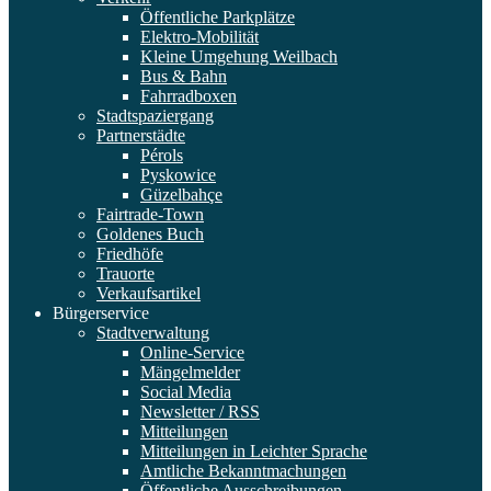
Öffentliche Parkplätze
Elektro-Mobilität
Kleine Umgehung Weilbach
Bus & Bahn
Fahrradboxen
Stadtspaziergang
Partnerstädte
Pérols
Pyskowice
Güzelbahçe
Fairtrade-Town
Goldenes Buch
Friedhöfe
Trauorte
Verkaufsartikel
Bürgerservice
Stadtverwaltung
Online-Service
Mängelmelder
Social Media
Newsletter / RSS
Mitteilungen
Mitteilungen in Leichter Sprache
Amtliche Bekanntmachungen
Öffentliche Ausschreibungen