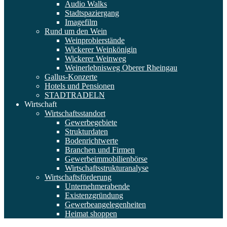
Audio Walks
Stadtspaziergang
Imagefilm
Rund um den Wein
Weinprobierstände
Wickerer Weinkönigin
Wickerer Weinweg
Weinerlebnisweg Oberer Rheingau
Gallus-Konzerte
Hotels und Pensionen
STADTRADELN
Wirtschaft
Wirtschaftsstandort
Gewerbegebiete
Strukturdaten
Bodenrichtwerte
Branchen und Firmen
Gewerbeimmobilienbörse
Wirtschaftsstrukturanalyse
Wirtschaftsförderung
Unternehmerabende
Existenzgründung
Gewerbeangelegenheiten
Heimat shoppen