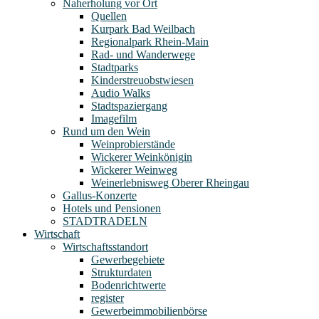
Naherholung vor Ort
Quellen
Kurpark Bad Weilbach
Regionalpark Rhein-Main
Rad- und Wanderwege
Stadtparks
Kinderstreuobstwiesen
Audio Walks
Stadtspaziergang
Imagefilm
Rund um den Wein
Weinprobierstände
Wickerer Weinkönigin
Wickerer Weinweg
Weinerlebnisweg Oberer Rheingau
Gallus-Konzerte
Hotels und Pensionen
STADTRADELN
Wirtschaft
Wirtschaftsstandort
Gewerbegebiete
Strukturdaten
Bodenrichtwerte
register
Gewerbeimmobilienbörse