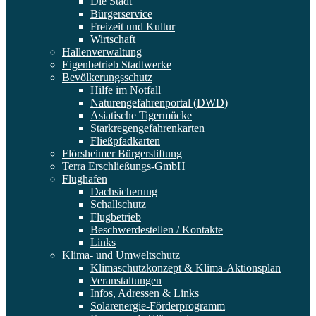
Die Stadt
Bürgerservice
Freizeit und Kultur
Wirtschaft
Hallenverwaltung
Eigenbetrieb Stadtwerke
Bevölkerungsschutz
Hilfe im Notfall
Naturengefahrenportal (DWD)
Asiatische Tigermücke
Starkregengefahrenkarten
Fließpfadkarten
Flörsheimer Bürgerstiftung
Terra Erschließungs-GmbH
Flughafen
Dachsicherung
Schallschutz
Flugbetrieb
Beschwerdestellen / Kontakte
Links
Klima- und Umweltschutz
Klimaschutzkonzept & Klima-Aktionsplan
Veranstaltungen
Infos, Adressen & Links
Solarenergie-Förderprogramm