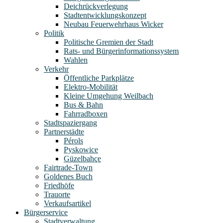
Deichrückverlegung
Stadtentwicklungskonzept
Neubau Feuerwehrhaus Wicker
Politik
Politische Gremien der Stadt
Rats- und Bürgerinformationssystem
Wahlen
Verkehr
Öffentliche Parkplätze
Elektro-Mobilität
Kleine Umgehung Weilbach
Bus & Bahn
Fahrradboxen
Stadtspaziergang
Partnerstädte
Pérols
Pyskowice
Güzelbahçe
Fairtrade-Town
Goldenes Buch
Friedhöfe
Trauorte
Verkaufsartikel
Bürgerservice
Stadtverwaltung