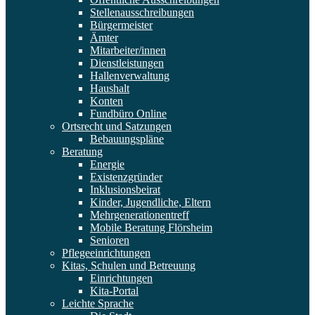
Stellenausschreibungen
Bürgermeister
Ämter
Mitarbeiter/innen
Dienstleistungen
Hallenverwaltung
Haushalt
Konten
Fundbüro Online
Ortsrecht und Satzungen
Bebauungspläne
Beratung
Energie
Existenzgründer
Inklusionsbeirat
Kinder, Jugendliche, Eltern
Mehrgenerationentreff
Mobile Beratung Flörsheim
Senioren
Pflegeeinrichtungen
Kitas, Schulen und Betreuung
Einrichtungen
Kita-Portal
Leichte Sprache