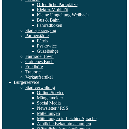
Öffentliche Parkplätze
Elektro-Mobilität
Kleine Umgehung Weilbach
Bus & Bahn
Fahrradboxen
Stadtspaziergang
Partnerstädte
Pérols
Pyskowice
Güzelbahçe
Fairtrade-Town
Goldenes Buch
Friedhöfe
Trauorte
Verkaufsartikel
Bürgerservice
Stadtverwaltung
Online-Service
Mängelmelder
Social Media
Newsletter / RSS
Mitteilungen
Mitteilungen in Leichter Sprache
Amtliche Bekanntmachungen
Öffentliche Ausschreibungen