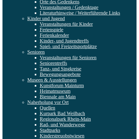
Orte des Gedenkens
Veranstaltungen / Gedenktage
Literaturhinweise / Weiterführende Links
Kinder und Jugend
Veranstaltungen für Kinder
Ferienspiele
Ferienkalender
Kinder- und Jugendtreffs
Spiel- und Freizeitsportplätze
Senioren
Veranstaltungen für Senioren
Seniorentreffs
Tanz- und Singkreise
Bewegungsangebote
Museen & Ausstellungen
Kunstforum Mainturm
Heimatmuseum
Biennale am Main
Naherholung vor Ort
Quellen
Kurpark Bad Weilbach
Regionalpark Rhein-Main
Rad- und Wanderwege
Stadtparks
Kinderstreuobstwiesen