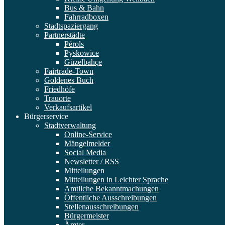
Bus & Bahn
Fahrradboxen
Stadtspaziergang
Partnerstädte
Pérols
Pyskowice
Güzelbahçe
Fairtrade-Town
Goldenes Buch
Friedhöfe
Trauorte
Verkaufsartikel
Bürgerservice
Stadtverwaltung
Online-Service
Mängelmelder
Social Media
Newsletter / RSS
Mitteilungen
Mitteilungen in Leichter Sprache
Amtliche Bekanntmachungen
Öffentliche Ausschreibungen
Stellenausschreibungen
Bürgermeister
Ämter