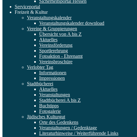
Sicherheitsportal Hessen
Serviceportal
Freizeit & Kultur
Veranstaltungskalender
Veranstaltungskalender download
Vereine & Gruppierungen
Übersicht von A bis Z
Aktuelles
Vereinsförderung
Sportlerehrung
Fotoaktion - Ehrenamt
Vereinsbroschüre
Verlobter Tag
Informationen
Impressionen
Stadtbücherei
Aktuelles
Veranstaltungen
Stadtbücherei A bis Z
Buchtipps
Fotogalerie
Jüdisches Kulturgut
Orte des Gedenkens
Veranstaltungen / Gedenktage
Literaturhinweise / Weiterführende Links