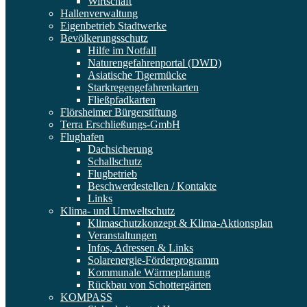
Wirtschaft
Hallenverwaltung
Eigenbetrieb Stadtwerke
Bevölkerungsschutz
Hilfe im Notfall
Naturengefahrenportal (DWD)
Asiatische Tigermücke
Starkregengefahrenkarten
Fließpfadkarten
Flörsheimer Bürgerstiftung
Terra Erschließungs-GmbH
Flughafen
Dachsicherung
Schallschutz
Flugbetrieb
Beschwerdestellen / Kontakte
Links
Klima- und Umweltschutz
Klimaschutzkonzept & Klima-Aktionsplan
Veranstaltungen
Infos, Adressen & Links
Solarenergie-Förderprogramm
Kommunale Wärmeplanung
Rückbau von Schottergärten
KOMPASS