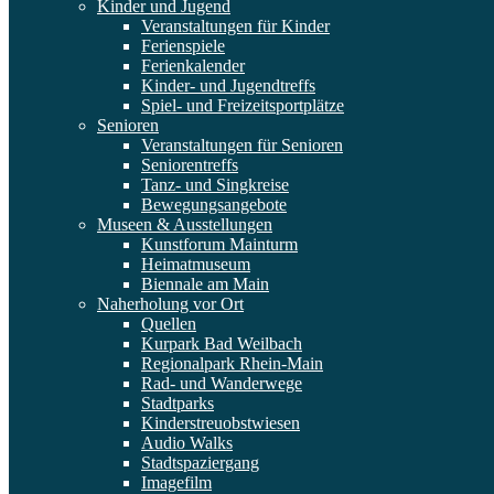
Kinder und Jugend
Veranstaltungen für Kinder
Ferienspiele
Ferienkalender
Kinder- und Jugendtreffs
Spiel- und Freizeitsportplätze
Senioren
Veranstaltungen für Senioren
Seniorentreffs
Tanz- und Singkreise
Bewegungsangebote
Museen & Ausstellungen
Kunstforum Mainturm
Heimatmuseum
Biennale am Main
Naherholung vor Ort
Quellen
Kurpark Bad Weilbach
Regionalpark Rhein-Main
Rad- und Wanderwege
Stadtparks
Kinderstreuobstwiesen
Audio Walks
Stadtspaziergang
Imagefilm