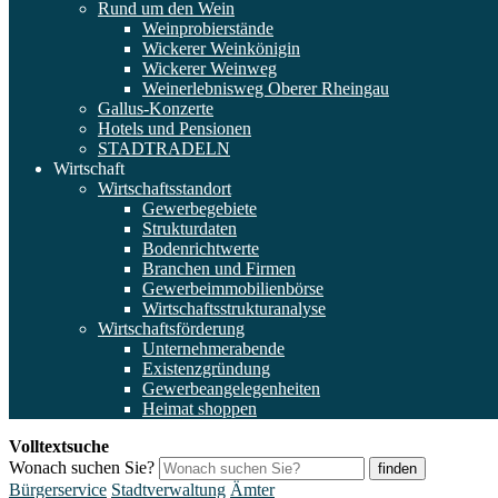
Rund um den Wein
Weinprobierstände
Wickerer Weinkönigin
Wickerer Weinweg
Weinerlebnisweg Oberer Rheingau
Gallus-Konzerte
Hotels und Pensionen
STADTRADELN
Wirtschaft
Wirtschaftsstandort
Gewerbegebiete
Strukturdaten
Bodenrichtwerte
Branchen und Firmen
Gewerbeimmobilienbörse
Wirtschaftsstrukturanalyse
Wirtschaftsförderung
Unternehmerabende
Existenzgründung
Gewerbeangelegenheiten
Heimat shoppen
Volltextsuche
Wonach suchen Sie?
finden
Bürgerservice
Stadtverwaltung
Ämter