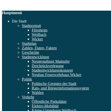
Hauptmenü
Die Stadt
Stadtportrait
Flörsheim
Weilbach
Wicker
Stadtplan
Zahlen, Daten, Fakten
Geschichte
Stadtentwicklung
Neugestaltung Mainufer
Deichrückverlegung
Stadtentwicklungskonzept
Neubau Feuerwehrhaus Wicker
Politik
Politische Gremien der Stadt
Rats- und Bürgerinformationssystem
Wahlen
Verkehr
Öffentliche Parkplätze
Elektro-Mobilität
Kleine Umgehung Weilbach