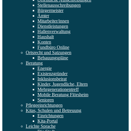
Stellenausschreibungen
Bürgermeister
Ämter
Mitarbeiter/innen
Dienstleistungen
Hallenverwaltung
Haushalt
Konten
Fundbüro Online
Ortsrecht und Satzungen
Bebauungspläne
Beratung
Energie
Existenzgründer
Inklusionsbeirat
Kinder, Jugendliche, Eltern
Mehrgenerationentreff
Mobile Beratung Flörsheim
Senioren
Pflegeeinrichtungen
Kitas, Schulen und Betreuung
Einrichtungen
Kita-Portal
Leichte Sprache