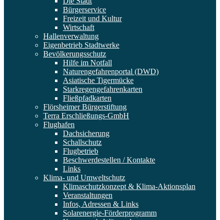
Die Stadt
Bürgerservice
Freizeit und Kultur
Wirtschaft
Hallenverwaltung
Eigenbetrieb Stadtwerke
Bevölkerungsschutz
Hilfe im Notfall
Naturengefahrenportal (DWD)
Asiatische Tigermücke
Starkregengefahrenkarten
Fließpfadkarten
Flörsheimer Bürgerstiftung
Terra Erschließungs-GmbH
Flughafen
Dachsicherung
Schallschutz
Flugbetrieb
Beschwerdestellen / Kontakte
Links
Klima- und Umweltschutz
Klimaschutzkonzept & Klima-Aktionsplan
Veranstaltungen
Infos, Adressen & Links
Solarenergie-Förderprogramm