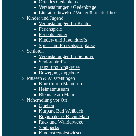
Orte des Gedenkens
Veranstaltungen / Gedenktage
Literaturhinweise / Weiterführende Links
Kinder und Jugend
Veranstaltungen für Kinder
Ferienspiele
Ferienkalender
Kinder- und Jugendtreffs
Spiel- und Freizeitsportplätze
Senioren
Veranstaltungen für Senioren
Seniorentreffs
Tanz- und Singkreise
Bewegungsangebote
Museen & Ausstellungen
Kunstforum Mainturm
Heimatmuseum
Biennale am Main
Naherholung vor Ort
Quellen
Kurpark Bad Weilbach
Regionalpark Rhein-Main
Rad- und Wanderwege
Stadtparks
Kinderstreuobstwiesen