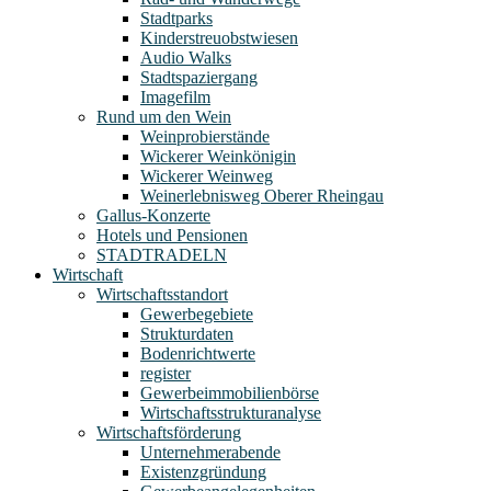
Stadtparks
Kinderstreuobstwiesen
Audio Walks
Stadtspaziergang
Imagefilm
Rund um den Wein
Weinprobierstände
Wickerer Weinkönigin
Wickerer Weinweg
Weinerlebnisweg Oberer Rheingau
Gallus-Konzerte
Hotels und Pensionen
STADTRADELN
Wirtschaft
Wirtschaftsstandort
Gewerbegebiete
Strukturdaten
Bodenrichtwerte
register
Gewerbeimmobilienbörse
Wirtschaftsstrukturanalyse
Wirtschaftsförderung
Unternehmerabende
Existenzgründung