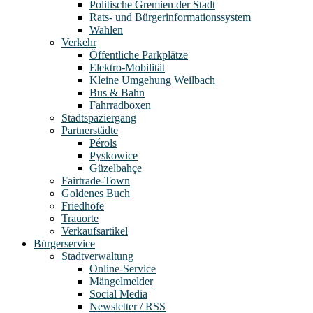
Politische Gremien der Stadt
Rats- und Bürgerinformationssystem
Wahlen
Verkehr
Öffentliche Parkplätze
Elektro-Mobilität
Kleine Umgehung Weilbach
Bus & Bahn
Fahrradboxen
Stadtspaziergang
Partnerstädte
Pérols
Pyskowice
Güzelbahçe
Fairtrade-Town
Goldenes Buch
Friedhöfe
Trauorte
Verkaufsartikel
Bürgerservice
Stadtverwaltung
Online-Service
Mängelmelder
Social Media
Newsletter / RSS