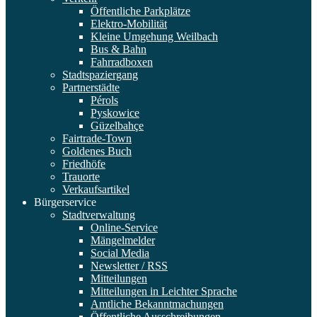
Öffentliche Parkplätze
Elektro-Mobilität
Kleine Umgehung Weilbach
Bus & Bahn
Fahrradboxen
Stadtspaziergang
Partnerstädte
Pérols
Pyskowice
Güzelbahçe
Fairtrade-Town
Goldenes Buch
Friedhöfe
Trauorte
Verkaufsartikel
Bürgerservice
Stadtverwaltung
Online-Service
Mängelmelder
Social Media
Newsletter / RSS
Mitteilungen
Mitteilungen in Leichter Sprache
Amtliche Bekanntmachungen
Öffentliche Ausschreibungen