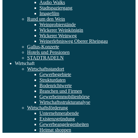
Audio Walks
Stadtspaziergang
Imagefilm
Rund um den Wein
Weinprobierstände
Wickerer Weinkönigin
Wickerer Weinweg
Weinerlebnisweg Oberer Rheingau
Gallus-Konzerte
Hotels und Pensionen
STADTRADELN
Wirtschaft
Wirtschaftsstandort
Gewerbegebiete
Strukturdaten
Bodenrichtwerte
Branchen und Firmen
Gewerbeimmobilienbörse
Wirtschaftsstrukturanalyse
Wirtschaftsförderung
Unternehmerabende
Existenzgründung
Gewerbeangelegenheiten
Heimat shoppen