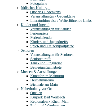
Fotogalerie
Jüdisches Kulturgut
Orte des Gedenkens
Veranstaltungen / Gedenktage
Literaturhinweise / Weiterführende Links
Kinder und Jugend
Veranstaltungen für Kinder
Ferienspiele
Ferienkalender
Kinder- und Jugendtreffs
Spiel- und Freizeitsportplätze
Senioren
Veranstaltungen für Senioren
Seniorentreffs
Tanz- und Singkreise
Bewegungsangebote
Museen & Ausstellungen
Kunstforum Mainturm
Heimatmuseum
Biennale am Main
Naherholung vor Ort
Quellen
Kurpark Bad Weilbach
Regionalpark Rhein-Main
Rad- und Wanderwege