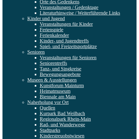
Orte des Gedenkens
Veranstaltungen / Gedenktage
Literaturhinweise / Weiterführende Links
Kinder und Jugend
Veranstaltungen für Kinder
Ferienspiele
Ferienkalender
Kinder- und Jugendtreffs
Spiel- und Freizeitsportplätze
Senioren
Veranstaltungen für Senioren
Seniorentreffs
Tanz- und Singkreise
Bewegungsangebote
Museen & Ausstellungen
Kunstforum Mainturm
Heimatmuseum
Biennale am Main
Naherholung vor Ort
Quellen
Kurpark Bad Weilbach
Regionalpark Rhein-Main
Rad- und Wanderwege
Stadtparks
Kinderstreuobstwiesen