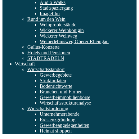
Audio Walks
Stadtspaziergang
Imagefilm
Rund um den Wein
Weinprobierstände
Wickerer Weinkönigin
Wickerer Weinweg
Weinerlebnisweg Oberer Rheingau
Gallus-Konzerte
Hotels und Pensionen
STADTRADELN
Wirtschaft
Wirtschaftsstandort
Gewerbegebiete
Strukturdaten
Bodenrichtwerte
Branchen und Firmen
Gewerbeimmobilienbörse
Wirtschaftsstrukturanalyse
Wirtschaftsförderung
Unternehmerabende
Existenzgründung
Gewerbeangelegenheiten
Heimat shoppen