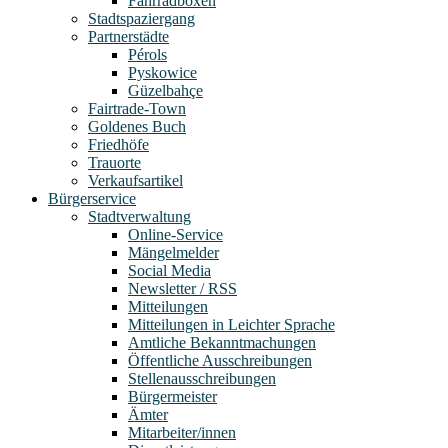
Fahrradboxen
Stadtspaziergang
Partnerstädte
Pérols
Pyskowice
Güzelbahçe
Fairtrade-Town
Goldenes Buch
Friedhöfe
Trauorte
Verkaufsartikel
Bürgerservice
Stadtverwaltung
Online-Service
Mängelmelder
Social Media
Newsletter / RSS
Mitteilungen
Mitteilungen in Leichter Sprache
Amtliche Bekanntmachungen
Öffentliche Ausschreibungen
Stellenausschreibungen
Bürgermeister
Ämter
Mitarbeiter/innen