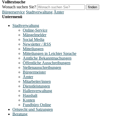
Volltextsuche
Wonach suchen Sie?
finden
Bürgerservice
Stadtverwaltung
Ämter
Untermenü
Stadtverwaltung
Online-Service
Mängelmelder
Social Media
Newsletter / RSS
Mitteilungen
Mitteilungen in Leichter Sprache
Amtliche Bekanntmachungen
Öffentliche Ausschreibungen
Stellenausschreibungen
Bürgermeister
Ämter
Mitarbeiter/innen
Dienstleistungen
Hallenverwaltung
Haushalt
Konten
Fundbüro Online
Ortsrecht und Satzungen
Beratung