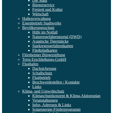
Die Stadt
Bürgerservice
Freizeit und Kultur
Wirtschaft
Hallenverwaltung
Eigenbetrieb Stadtwerke
Bevölkerungsschutz
Hilfe im Notfall
Naturengefahrenportal (DWD)
Asiatische Tigermücke
Starkregengefahrenkarten
Fließpfadkarten
Flörsheimer Bürgerstiftung
Terra Erschließungs-GmbH
Flughafen
Dachsicherung
Schallschutz
Flugbetrieb
Beschwerdestellen / Kontakte
Links
Klima- und Umweltschutz
Klimaschutzkonzept & Klima-Aktionsplan
Veranstaltungen
Infos, Adressen & Links
Solarenergie-Förderprogramm