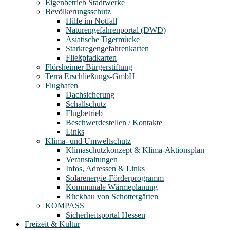
Eigenbetrieb Stadtwerke
Bevölkerungsschutz
Hilfe im Notfall
Naturengefahrenportal (DWD)
Asiatische Tigermücke
Starkregengefahrenkarten
Fließpfadkarten
Flörsheimer Bürgerstiftung
Terra Erschließungs-GmbH
Flughafen
Dachsicherung
Schallschutz
Flugbetrieb
Beschwerdestellen / Kontakte
Links
Klima- und Umweltschutz
Klimaschutzkonzept & Klima-Aktionsplan
Veranstaltungen
Infos, Adressen & Links
Solarenergie-Förderprogramm
Kommunale Wärmeplanung
Rückbau von Schottergärten
KOMPASS
Sicherheitsportal Hessen
Freizeit & Kultur