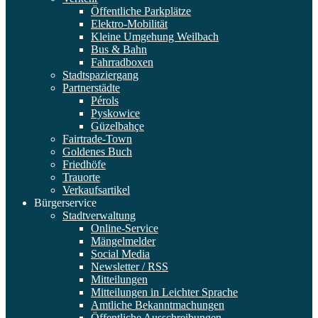
Öffentliche Parkplätze
Elektro-Mobilität
Kleine Umgehung Weilbach
Bus & Bahn
Fahrradboxen
Stadtspaziergang
Partnerstädte
Pérols
Pyskowice
Güzelbahçe
Fairtrade-Town
Goldenes Buch
Friedhöfe
Trauorte
Verkaufsartikel
Bürgerservice
Stadtverwaltung
Online-Service
Mängelmelder
Social Media
Newsletter / RSS
Mitteilungen
Mitteilungen in Leichter Sprache
Amtliche Bekanntmachungen
Öffentliche Ausschreibungen