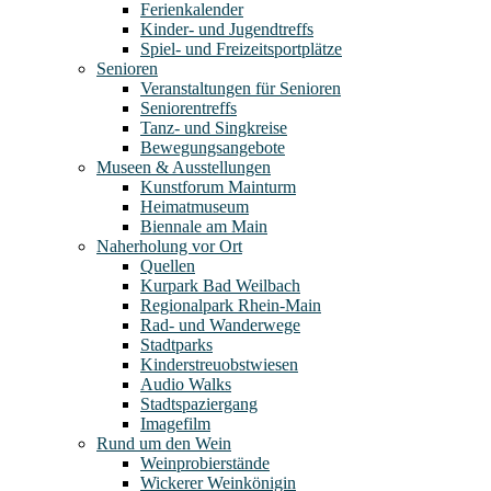
Ferienkalender
Kinder- und Jugendtreffs
Spiel- und Freizeitsportplätze
Senioren
Veranstaltungen für Senioren
Seniorentreffs
Tanz- und Singkreise
Bewegungsangebote
Museen & Ausstellungen
Kunstforum Mainturm
Heimatmuseum
Biennale am Main
Naherholung vor Ort
Quellen
Kurpark Bad Weilbach
Regionalpark Rhein-Main
Rad- und Wanderwege
Stadtparks
Kinderstreuobstwiesen
Audio Walks
Stadtspaziergang
Imagefilm
Rund um den Wein
Weinprobierstände
Wickerer Weinkönigin