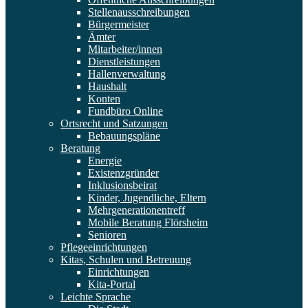
Stellenausschreibungen
Bürgermeister
Ämter
Mitarbeiter/innen
Dienstleistungen
Hallenverwaltung
Haushalt
Konten
Fundbüro Online
Ortsrecht und Satzungen
Bebauungspläne
Beratung
Energie
Existenzgründer
Inklusionsbeirat
Kinder, Jugendliche, Eltern
Mehrgenerationentreff
Mobile Beratung Flörsheim
Senioren
Pflegeeinrichtungen
Kitas, Schulen und Betreuung
Einrichtungen
Kita-Portal
Leichte Sprache