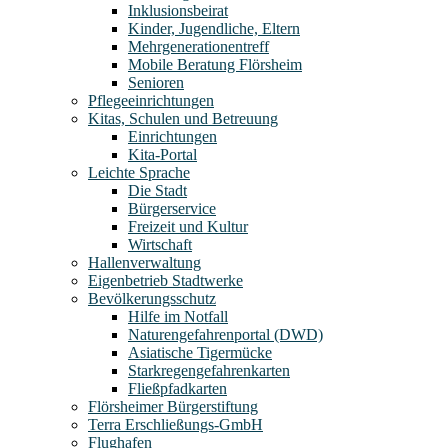
Inklusionsbeirat
Kinder, Jugendliche, Eltern
Mehrgenerationentreff
Mobile Beratung Flörsheim
Senioren
Pflegeeinrichtungen
Kitas, Schulen und Betreuung
Einrichtungen
Kita-Portal
Leichte Sprache
Die Stadt
Bürgerservice
Freizeit und Kultur
Wirtschaft
Hallenverwaltung
Eigenbetrieb Stadtwerke
Bevölkerungsschutz
Hilfe im Notfall
Naturengefahrenportal (DWD)
Asiatische Tigermücke
Starkregengefahrenkarten
Fließpfadkarten
Flörsheimer Bürgerstiftung
Terra Erschließungs-GmbH
Flughafen