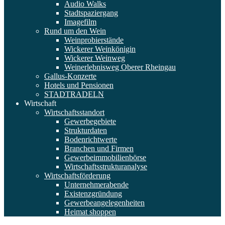
Audio Walks
Stadtspaziergang
Imagefilm
Rund um den Wein
Weinprobierstände
Wickerer Weinkönigin
Wickerer Weinweg
Weinerlebnisweg Oberer Rheingau
Gallus-Konzerte
Hotels und Pensionen
STADTRADELN
Wirtschaft
Wirtschaftsstandort
Gewerbegebiete
Strukturdaten
Bodenrichtwerte
Branchen und Firmen
Gewerbeimmobilienbörse
Wirtschaftsstrukturanalyse
Wirtschaftsförderung
Unternehmerabende
Existenzgründung
Gewerbeangelegenheiten
Heimat shoppen