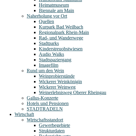
Heimatmuseum
Biennale am Main
Naherholung vor Ort
Quellen
Kurpark Bad Weilbach
Regionalpark Rhein-Main
Rad- und Wanderwege
Stadtparks
Kinderstreuobstwiesen
Audio Walks
Stadtspaziergang
Imagefilm
Rund um den Wein
Weinprobierstände
Wickerer Weinkönigin
Wickerer Weinweg
Weinerlebnisweg Oberer Rheingau
Gallus-Konzerte
Hotels und Pensionen
STADTRADELN
Wirtschaft
Wirtschaftsstandort
Gewerbegebiete
Strukturdaten