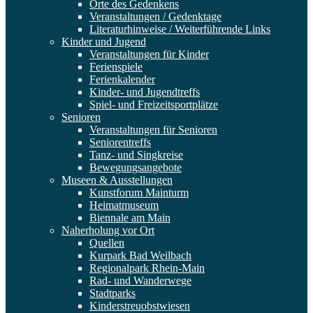
Orte des Gedenkens
Veranstaltungen / Gedenktage
Literaturhinweise / Weiterführende Links
Kinder und Jugend
Veranstaltungen für Kinder
Ferienspiele
Ferienkalender
Kinder- und Jugendtreffs
Spiel- und Freizeitsportplätze
Senioren
Veranstaltungen für Senioren
Seniorentreffs
Tanz- und Singkreise
Bewegungsangebote
Museen & Ausstellungen
Kunstforum Mainturm
Heimatmuseum
Biennale am Main
Naherholung vor Ort
Quellen
Kurpark Bad Weilbach
Regionalpark Rhein-Main
Rad- und Wanderwege
Stadtparks
Kinderstreuobstwiesen