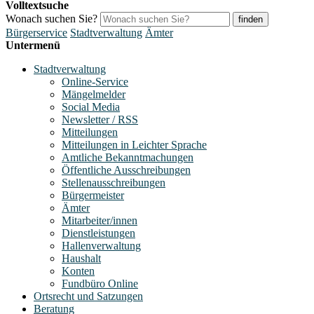
Volltextsuche
Wonach suchen Sie?
finden
Bürgerservice
Stadtverwaltung
Ämter
Untermenü
Stadtverwaltung
Online-Service
Mängelmelder
Social Media
Newsletter / RSS
Mitteilungen
Mitteilungen in Leichter Sprache
Amtliche Bekanntmachungen
Öffentliche Ausschreibungen
Stellenausschreibungen
Bürgermeister
Ämter
Mitarbeiter/innen
Dienstleistungen
Hallenverwaltung
Haushalt
Konten
Fundbüro Online
Ortsrecht und Satzungen
Beratung