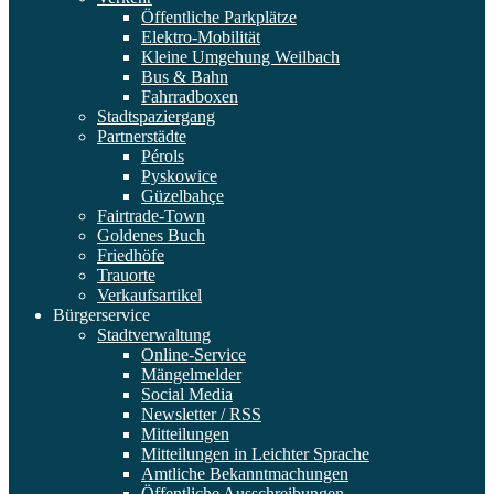
Öffentliche Parkplätze
Elektro-Mobilität
Kleine Umgehung Weilbach
Bus & Bahn
Fahrradboxen
Stadtspaziergang
Partnerstädte
Pérols
Pyskowice
Güzelbahçe
Fairtrade-Town
Goldenes Buch
Friedhöfe
Trauorte
Verkaufsartikel
Bürgerservice
Stadtverwaltung
Online-Service
Mängelmelder
Social Media
Newsletter / RSS
Mitteilungen
Mitteilungen in Leichter Sprache
Amtliche Bekanntmachungen
Öffentliche Ausschreibungen