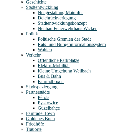
Geschichte
Stadtentwicklung
Neugestaltung Mainufer
Deichrückverlegung
Stadtentwicklungskonzept
Neubau Feuerwehrhaus Wicker
Politik
Politische Gremien der Stadt
Rats- und Bürgerinformationssystem
Wahlen
Verkehr
Öffentliche Parkplätze
Elektro-Mobilität
Kleine Umgehung Weilbach
Bus & Bahn
Fahrradboxen
Stadtspaziergang
Partnerstädte
Pérols
Pyskowice
Güzelbahçe
Fairtrade-Town
Goldenes Buch
Friedhöfe
Trauorte