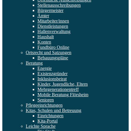
Stellenausschreibungen
Bürgermeister
Ämter
Mitarbeiter/innen
Dienstleistungen
Hallenverwaltung
Haushalt
Konten
Fundbüro Online
Ortsrecht und Satzungen
Bebauungspläne
Beratung
Energie
Existenzgründer
Inklusionsbeirat
Kinder, Jugendliche, Eltern
Mehrgenerationentreff
Mobile Beratung Flörsheim
Senioren
Pflegeeinrichtungen
Kitas, Schulen und Betreuung
Einrichtungen
Kita-Portal
Leichte Sprache