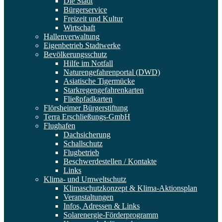
Die Stadt
Bürgerservice
Freizeit und Kultur
Wirtschaft
Hallenverwaltung
Eigenbetrieb Stadtwerke
Bevölkerungsschutz
Hilfe im Notfall
Naturengefahrenportal (DWD)
Asiatische Tigermücke
Starkregengefahrenkarten
Fließpfadkarten
Flörsheimer Bürgerstiftung
Terra Erschließungs-GmbH
Flughafen
Dachsicherung
Schallschutz
Flugbetrieb
Beschwerdestellen / Kontakte
Links
Klima- und Umweltschutz
Klimaschutzkonzept & Klima-Aktionsplan
Veranstaltungen
Infos, Adressen & Links
Solarenergie-Förderprogramm