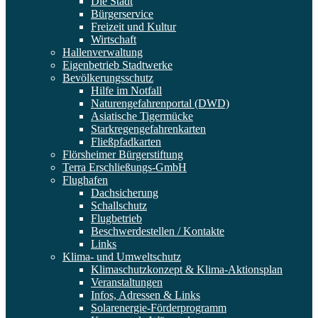
Die Stadt
Bürgerservice
Freizeit und Kultur
Wirtschaft
Hallenverwaltung
Eigenbetrieb Stadtwerke
Bevölkerungsschutz
Hilfe im Notfall
Naturengefahrenportal (DWD)
Asiatische Tigermücke
Starkregengefahrenkarten
Fließpfadkarten
Flörsheimer Bürgerstiftung
Terra Erschließungs-GmbH
Flughafen
Dachsicherung
Schallschutz
Flugbetrieb
Beschwerdestellen / Kontakte
Links
Klima- und Umweltschutz
Klimaschutzkonzept & Klima-Aktionsplan
Veranstaltungen
Infos, Adressen & Links
Solarenergie-Förderprogramm