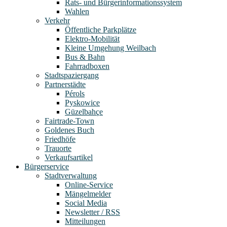
Rats- und Bürgerinformationssystem
Wahlen
Verkehr
Öffentliche Parkplätze
Elektro-Mobilität
Kleine Umgehung Weilbach
Bus & Bahn
Fahrradboxen
Stadtspaziergang
Partnerstädte
Pérols
Pyskowice
Güzelbahçe
Fairtrade-Town
Goldenes Buch
Friedhöfe
Trauorte
Verkaufsartikel
Bürgerservice
Stadtverwaltung
Online-Service
Mängelmelder
Social Media
Newsletter / RSS
Mitteilungen