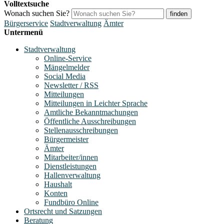
Volltextsuche
Wonach suchen Sie?
finden
Bürgerservice
Stadtverwaltung
Ämter
Untermenü
Stadtverwaltung
Online-Service
Mängelmelder
Social Media
Newsletter / RSS
Mitteilungen
Mitteilungen in Leichter Sprache
Amtliche Bekanntmachungen
Öffentliche Ausschreibungen
Stellenausschreibungen
Bürgermeister
Ämter
Mitarbeiter/innen
Dienstleistungen
Hallenverwaltung
Haushalt
Konten
Fundbüro Online
Ortsrecht und Satzungen
Beratung