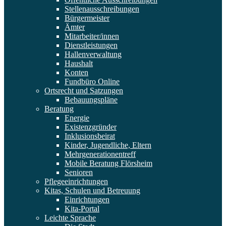
Stellenausschreibungen
Bürgermeister
Ämter
Mitarbeiter/innen
Dienstleistungen
Hallenverwaltung
Haushalt
Konten
Fundbüro Online
Ortsrecht und Satzungen
Bebauungspläne
Beratung
Energie
Existenzgründer
Inklusionsbeirat
Kinder, Jugendliche, Eltern
Mehrgenerationentreff
Mobile Beratung Flörsheim
Senioren
Pflegeeinrichtungen
Kitas, Schulen und Betreuung
Einrichtungen
Kita-Portal
Leichte Sprache