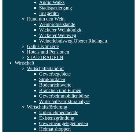
Audio Walks
Stadtspaziergang
Imagefilm
Rund um den Wein
Weinprobierstände
Wickerer Weinkönigin
Wickerer Weinweg
Weinerlebnisweg Oberer Rheingau
Gallus-Konzerte
Hotels und Pensionen
STADTRADELN
Wirtschaft
Wirtschaftsstandort
Gewerbegebiete
Strukturdaten
Bodenrichtwerte
Branchen und Firmen
Gewerbeimmobilienbörse
Wirtschaftsstrukturanalyse
Wirtschaftsförderung
Unternehmerabende
Existenzgründung
Gewerbeangelegenheiten
Heimat shoppen