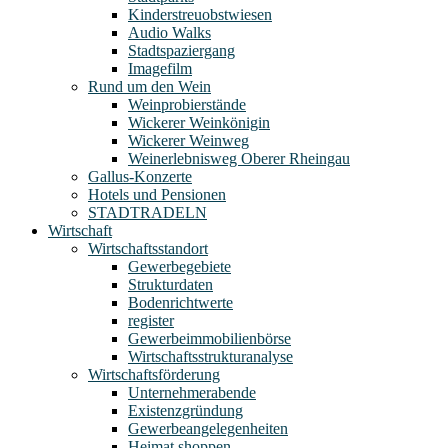
Kinderstreuobstwiesen
Audio Walks
Stadtspaziergang
Imagefilm
Rund um den Wein
Weinprobierstände
Wickerer Weinkönigin
Wickerer Weinweg
Weinerlebnisweg Oberer Rheingau
Gallus-Konzerte
Hotels und Pensionen
STADTRADELN
Wirtschaft
Wirtschaftsstandort
Gewerbegebiete
Strukturdaten
Bodenrichtwerte
register
Gewerbeimmobilienbörse
Wirtschaftsstrukturanalyse
Wirtschaftsförderung
Unternehmerabende
Existenzgründung
Gewerbeangelegenheiten
Heimat shoppen