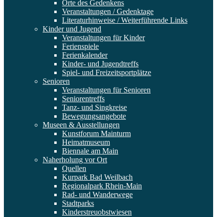
Orte des Gedenkens
Veranstaltungen / Gedenktage
Literaturhinweise / Weiterführende Links
Kinder und Jugend
Veranstaltungen für Kinder
Ferienspiele
Ferienkalender
Kinder- und Jugendtreffs
Spiel- und Freizeitsportplätze
Senioren
Veranstaltungen für Senioren
Seniorentreffs
Tanz- und Singkreise
Bewegungsangebote
Museen & Ausstellungen
Kunstforum Mainturm
Heimatmuseum
Biennale am Main
Naherholung vor Ort
Quellen
Kurpark Bad Weilbach
Regionalpark Rhein-Main
Rad- und Wanderwege
Stadtparks
Kinderstreuobstwiesen