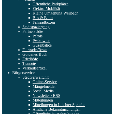
Öffentliche Parkplätze
Elektro-Mobilität
Kleine Umgehung Weilbach
Bus & Bahn
Fahrradboxen
Stadtspaziergang
Partnerstädte
Pérols
Pyskowice
Güzelbahçe
Fairtrade-Town
Goldenes Buch
Friedhöfe
Trauorte
Verkaufsartikel
Bürgerservice
Stadtverwaltung
Online-Service
Mängelmelder
Social Media
Newsletter / RSS
Mitteilungen
Mitteilungen in Leichter Sprache
Amtliche Bekanntmachungen
Öffentliche Ausschreibungen