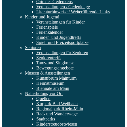
Orte des Gedenkens
Veranstaltungen / Gedenktage
Literaturhinweise / Weiterführende Links
Kinder und Jugend
Veranstaltungen für Kinder
Ferienspiele
Ferienkalender
Kinder- und Jugendtreffs
Spiel- und Freizeitsportplätze
Senioren
Veranstaltungen für Senioren
Seniorentreffs
Tanz- und Singkreise
Bewegungsangebote
Museen & Ausstellungen
Kunstforum Mainturm
Heimatmuseum
Biennale am Main
Naherholung vor Ort
Quellen
Kurpark Bad Weilbach
Regionalpark Rhein-Main
Rad- und Wanderwege
Stadtparks
Kinderstreuobstwiesen