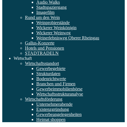
Audio Walks
Stadtspaziergang
Imagefilm
Rund um den Wein
Weinprobierstände
Wickerer Weinkönigin
Wickerer Weinweg
Weinerlebnisweg Oberer Rheingau
Gallus-Konzerte
Hotels und Pensionen
STADTRADELN
Wirtschaft
Wirtschaftsstandort
Gewerbegebiete
Strukturdaten
Bodenrichtwerte
Branchen und Firmen
Gewerbeimmobilienbörse
Wirtschaftsstrukturanalyse
Wirtschaftsförderung
Unternehmerabende
Existenzgründung
Gewerbeangelegenheiten
Heimat shoppen