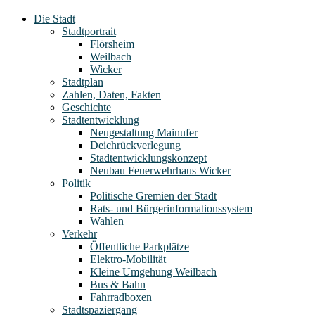
Die Stadt
Stadtportrait
Flörsheim
Weilbach
Wicker
Stadtplan
Zahlen, Daten, Fakten
Geschichte
Stadtentwicklung
Neugestaltung Mainufer
Deichrückverlegung
Stadtentwicklungskonzept
Neubau Feuerwehrhaus Wicker
Politik
Politische Gremien der Stadt
Rats- und Bürgerinformationssystem
Wahlen
Verkehr
Öffentliche Parkplätze
Elektro-Mobilität
Kleine Umgehung Weilbach
Bus & Bahn
Fahrradboxen
Stadtspaziergang