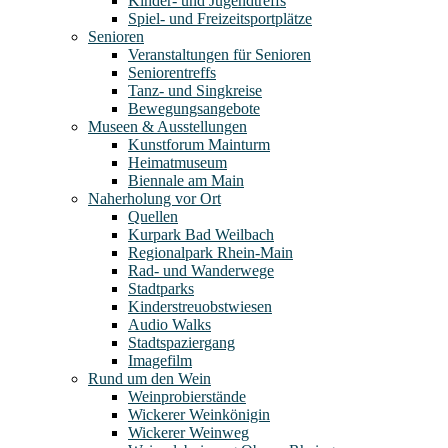
Kinder- und Jugendtreffs
Spiel- und Freizeitsportplätze
Senioren
Veranstaltungen für Senioren
Seniorentreffs
Tanz- und Singkreise
Bewegungsangebote
Museen & Ausstellungen
Kunstforum Mainturm
Heimatmuseum
Biennale am Main
Naherholung vor Ort
Quellen
Kurpark Bad Weilbach
Regionalpark Rhein-Main
Rad- und Wanderwege
Stadtparks
Kinderstreuobstwiesen
Audio Walks
Stadtspaziergang
Imagefilm
Rund um den Wein
Weinprobierstände
Wickerer Weinkönigin
Wickerer Weinweg