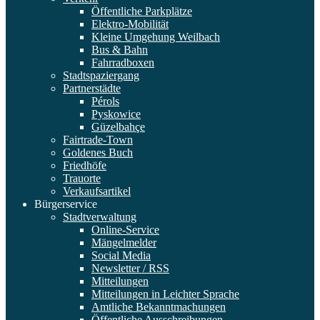
Öffentliche Parkplätze
Elektro-Mobilität
Kleine Umgehung Weilbach
Bus & Bahn
Fahrradboxen
Stadtspaziergang
Partnerstädte
Pérols
Pyskowice
Güzelbahçe
Fairtrade-Town
Goldenes Buch
Friedhöfe
Trauorte
Verkaufsartikel
Bürgerservice
Stadtverwaltung
Online-Service
Mängelmelder
Social Media
Newsletter / RSS
Mitteilungen
Mitteilungen in Leichter Sprache
Amtliche Bekanntmachungen
Öffentliche Ausschreibungen