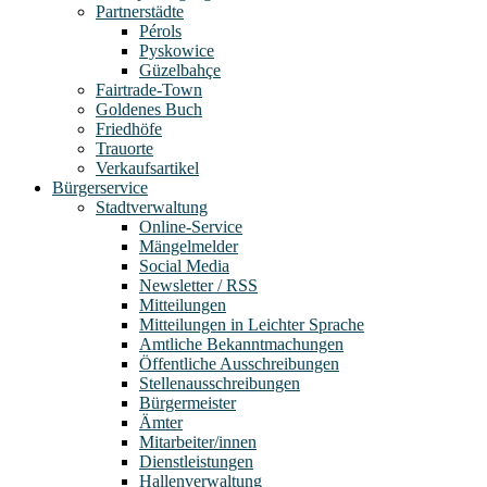
Partnerstädte
Pérols
Pyskowice
Güzelbahçe
Fairtrade-Town
Goldenes Buch
Friedhöfe
Trauorte
Verkaufsartikel
Bürgerservice
Stadtverwaltung
Online-Service
Mängelmelder
Social Media
Newsletter / RSS
Mitteilungen
Mitteilungen in Leichter Sprache
Amtliche Bekanntmachungen
Öffentliche Ausschreibungen
Stellenausschreibungen
Bürgermeister
Ämter
Mitarbeiter/innen
Dienstleistungen
Hallenverwaltung