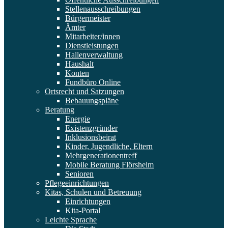
Stellenausschreibungen
Bürgermeister
Ämter
Mitarbeiter/innen
Dienstleistungen
Hallenverwaltung
Haushalt
Konten
Fundbüro Online
Ortsrecht und Satzungen
Bebauungspläne
Beratung
Energie
Existenzgründer
Inklusionsbeirat
Kinder, Jugendliche, Eltern
Mehrgenerationentreff
Mobile Beratung Flörsheim
Senioren
Pflegeeinrichtungen
Kitas, Schulen und Betreuung
Einrichtungen
Kita-Portal
Leichte Sprache