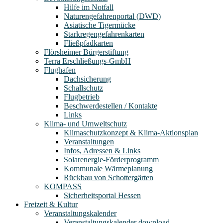
Hilfe im Notfall
Naturengefahrenportal (DWD)
Asiatische Tigermücke
Starkregengefahrenkarten
Fließpfadkarten
Flörsheimer Bürgerstiftung
Terra Erschließungs-GmbH
Flughafen
Dachsicherung
Schallschutz
Flugbetrieb
Beschwerdestellen / Kontakte
Links
Klima- und Umweltschutz
Klimaschutzkonzept & Klima-Aktionsplan
Veranstaltungen
Infos, Adressen & Links
Solarenergie-Förderprogramm
Kommunale Wärmeplanung
Rückbau von Schottergärten
KOMPASS
Sicherheitsportal Hessen
Freizeit & Kultur
Veranstaltungskalender
Veranstaltungskalender download