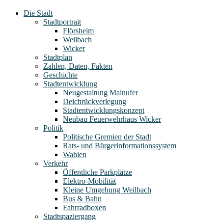
Die Stadt
Stadtportrait
Flörsheim
Weilbach
Wicker
Stadtplan
Zahlen, Daten, Fakten
Geschichte
Stadtentwicklung
Neugestaltung Mainufer
Deichrückverlegung
Stadtentwicklungskonzept
Neubau Feuerwehrhaus Wicker
Politik
Politische Gremien der Stadt
Rats- und Bürgerinformationssystem
Wahlen
Verkehr
Öffentliche Parkplätze
Elektro-Mobilität
Kleine Umgehung Weilbach
Bus & Bahn
Fahrradboxen
Stadtspaziergang