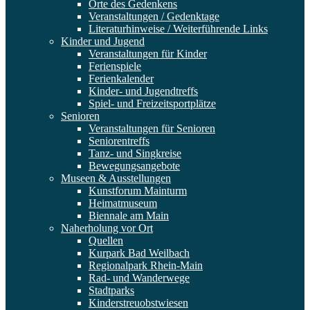
Orte des Gedenkens
Veranstaltungen / Gedenktage
Literaturhinweise / Weiterführende Links
Kinder und Jugend
Veranstaltungen für Kinder
Ferienspiele
Ferienkalender
Kinder- und Jugendtreffs
Spiel- und Freizeitsportplätze
Senioren
Veranstaltungen für Senioren
Seniorentreffs
Tanz- und Singkreise
Bewegungsangebote
Museen & Ausstellungen
Kunstforum Mainturm
Heimatmuseum
Biennale am Main
Naherholung vor Ort
Quellen
Kurpark Bad Weilbach
Regionalpark Rhein-Main
Rad- und Wanderwege
Stadtparks
Kinderstreuobstwiesen