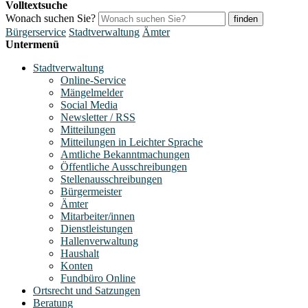
Volltextsuche
Wonach suchen Sie?
finden
Bürgerservice
Stadtverwaltung
Ämter
Untermenü
Stadtverwaltung
Online-Service
Mängelmelder
Social Media
Newsletter / RSS
Mitteilungen
Mitteilungen in Leichter Sprache
Amtliche Bekanntmachungen
Öffentliche Ausschreibungen
Stellenausschreibungen
Bürgermeister
Ämter
Mitarbeiter/innen
Dienstleistungen
Hallenverwaltung
Haushalt
Konten
Fundbüro Online
Ortsrecht und Satzungen
Beratung