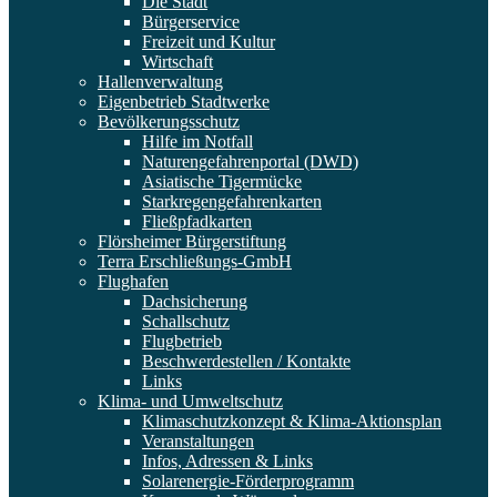
Die Stadt
Bürgerservice
Freizeit und Kultur
Wirtschaft
Hallenverwaltung
Eigenbetrieb Stadtwerke
Bevölkerungsschutz
Hilfe im Notfall
Naturengefahrenportal (DWD)
Asiatische Tigermücke
Starkregengefahrenkarten
Fließpfadkarten
Flörsheimer Bürgerstiftung
Terra Erschließungs-GmbH
Flughafen
Dachsicherung
Schallschutz
Flugbetrieb
Beschwerdestellen / Kontakte
Links
Klima- und Umweltschutz
Klimaschutzkonzept & Klima-Aktionsplan
Veranstaltungen
Infos, Adressen & Links
Solarenergie-Förderprogramm