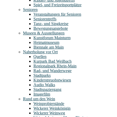
Kinder- und Jugendtreffs
Spiel- und Freizeitsportplätze
Senioren
Veranstaltungen für Senioren
Seniorentreffs
Tanz- und Singkreise
Bewegungsangebote
Museen & Ausstellungen
Kunstforum Mainturm
Heimatmuseum
Biennale am Main
Naherholung vor Ort
Quellen
Kurpark Bad Weilbach
Regionalpark Rhein-Main
Rad- und Wanderwege
Stadtparks
Kinderstreuobstwiesen
Audio Walks
Stadtspaziergang
Imagefilm
Rund um den Wein
Weinprobierstände
Wickerer Weinkönigin
Wickerer Weinweg