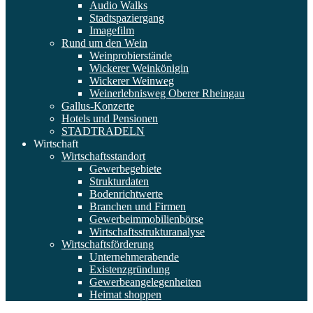
Audio Walks
Stadtspaziergang
Imagefilm
Rund um den Wein
Weinprobierstände
Wickerer Weinkönigin
Wickerer Weinweg
Weinerlebnisweg Oberer Rheingau
Gallus-Konzerte
Hotels und Pensionen
STADTRADELN
Wirtschaft
Wirtschaftsstandort
Gewerbegebiete
Strukturdaten
Bodenrichtwerte
Branchen und Firmen
Gewerbeimmobilienbörse
Wirtschaftsstrukturanalyse
Wirtschaftsförderung
Unternehmerabende
Existenzgründung
Gewerbeangelegenheiten
Heimat shoppen