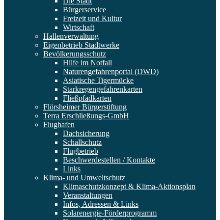
Die Stadt
Bürgerservice
Freizeit und Kultur
Wirtschaft
Hallenverwaltung
Eigenbetrieb Stadtwerke
Bevölkerungsschutz
Hilfe im Notfall
Naturengefahrenportal (DWD)
Asiatische Tigermücke
Starkregengefahrenkarten
Fließpfadkarten
Flörsheimer Bürgerstiftung
Terra Erschließungs-GmbH
Flughafen
Dachsicherung
Schallschutz
Flugbetrieb
Beschwerdestellen / Kontakte
Links
Klima- und Umweltschutz
Klimaschutzkonzept & Klima-Aktionsplan
Veranstaltungen
Infos, Adressen & Links
Solarenergie-Förderprogramm