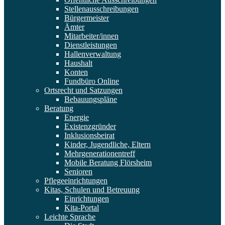
Stellenausschreibungen
Bürgermeister
Ämter
Mitarbeiter/innen
Dienstleistungen
Hallenverwaltung
Haushalt
Konten
Fundbüro Online
Ortsrecht und Satzungen
Bebauungspläne
Beratung
Energie
Existenzgründer
Inklusionsbeirat
Kinder, Jugendliche, Eltern
Mehrgenerationentreff
Mobile Beratung Flörsheim
Senioren
Pflegeeinrichtungen
Kitas, Schulen und Betreuung
Einrichtungen
Kita-Portal
Leichte Sprache