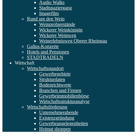
Audio Walks
Stadtspaziergang
Imagefilm
Rund um den Wein
Weinprobierstände
Wickerer Weinkönigin
Wickerer Weinweg
Weinerlebnisweg Oberer Rheingau
Gallus-Konzerte
Hotels und Pensionen
STADTRADELN
Wirtschaft
Wirtschaftsstandort
Gewerbegebiete
Strukturdaten
Bodenrichtwerte
Branchen und Firmen
Gewerbeimmobilienbörse
Wirtschaftsstrukturanalyse
Wirtschaftsförderung
Unternehmerabende
Existenzgründung
Gewerbeangelegenheiten
Heimat shoppen