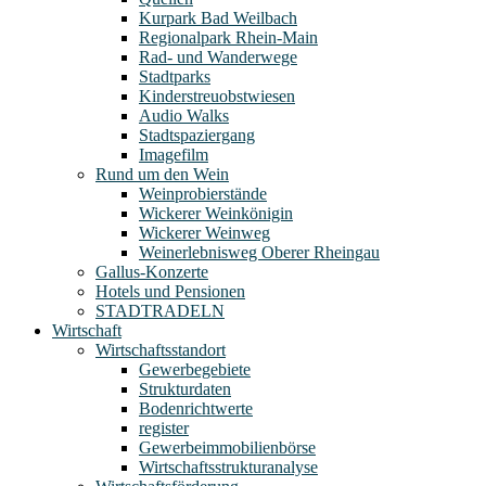
Kurpark Bad Weilbach
Regionalpark Rhein-Main
Rad- und Wanderwege
Stadtparks
Kinderstreuobstwiesen
Audio Walks
Stadtspaziergang
Imagefilm
Rund um den Wein
Weinprobierstände
Wickerer Weinkönigin
Wickerer Weinweg
Weinerlebnisweg Oberer Rheingau
Gallus-Konzerte
Hotels und Pensionen
STADTRADELN
Wirtschaft
Wirtschaftsstandort
Gewerbegebiete
Strukturdaten
Bodenrichtwerte
register
Gewerbeimmobilienbörse
Wirtschaftsstrukturanalyse