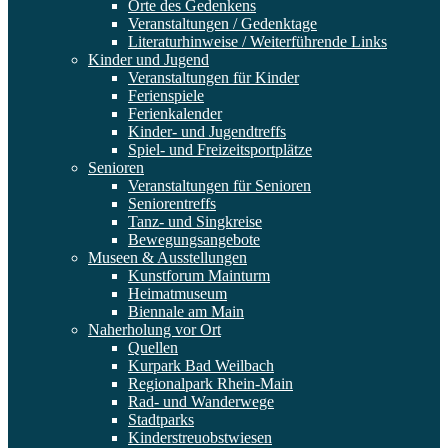
Orte des Gedenkens
Veranstaltungen / Gedenktage
Literaturhinweise / Weiterführende Links
Kinder und Jugend
Veranstaltungen für Kinder
Ferienspiele
Ferienkalender
Kinder- und Jugendtreffs
Spiel- und Freizeitsportplätze
Senioren
Veranstaltungen für Senioren
Seniorentreffs
Tanz- und Singkreise
Bewegungsangebote
Museen & Ausstellungen
Kunstforum Mainturm
Heimatmuseum
Biennale am Main
Naherholung vor Ort
Quellen
Kurpark Bad Weilbach
Regionalpark Rhein-Main
Rad- und Wanderwege
Stadtparks
Kinderstreuobstwiesen