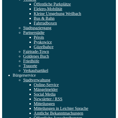
Öffentliche Parkplätze
Elektro-Mobilität
Kleine Umgehung Weilbach
Bus & Bahn
Fahrradboxen
Stadtspaziergang
Partnerstädte
Pérols
Pyskowice
Güzelbahçe
Fairtrade-Town
Goldenes Buch
Friedhöfe
Trauorte
Verkaufsartikel
Bürgerservice
Stadtverwaltung
Online-Service
Mängelmelder
Social Media
Newsletter / RSS
Mitteilungen
Mitteilungen in Leichter Sprache
Amtliche Bekanntmachungen
Öffentliche Ausschreibungen