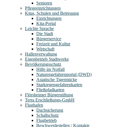
Senioren
Pflegeeinrichtungen
Kitas, Schulen und Betreuung
Einrichtungen
Kita-Portal
Leichte Sprache
Die Stadt
Bürgerservice
Freizeit und Kultur
Wirtschaft
Hallenverwaltung
Eigenbetrieb Stadtwerke
Bevölkerungsschutz
Hilfe im Notfall
Naturengefahrenportal (DWD)
Asiatische Tigermücke
Starkregengefahrenkarten
Fließpfadkarten
Flörsheimer Bürgerstiftung
Terra Erschließungs-GmbH
Flughafen
Dachsicherung
Schallschutz
Flugbetrieb
Beschwerdestellen / Kontakte