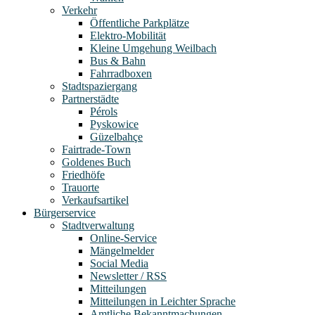
Verkehr
Öffentliche Parkplätze
Elektro-Mobilität
Kleine Umgehung Weilbach
Bus & Bahn
Fahrradboxen
Stadtspaziergang
Partnerstädte
Pérols
Pyskowice
Güzelbahçe
Fairtrade-Town
Goldenes Buch
Friedhöfe
Trauorte
Verkaufsartikel
Bürgerservice
Stadtverwaltung
Online-Service
Mängelmelder
Social Media
Newsletter / RSS
Mitteilungen
Mitteilungen in Leichter Sprache
Amtliche Bekanntmachungen