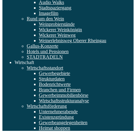
Audio Walks
Stadtspaziergang
Imagefilm
Rund um den Wein
Weinprobierstände
Wickerer Weinkönigin
Wickerer Weinweg
Weinerlebnisweg Oberer Rheingau
Gallus-Konzerte
Hotels und Pensionen
STADTRADELN
Wirtschaft
Wirtschaftsstandort
Gewerbegebiete
Strukturdaten
Bodenrichtwerte
Branchen und Firmen
Gewerbeimmobilienbörse
Wirtschaftsstrukturanalyse
Wirtschaftsförderung
Unternehmerabende
Existenzgründung
Gewerbeangelegenheiten
Heimat shoppen