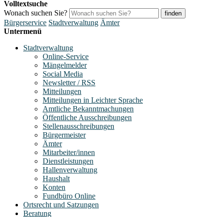
Volltextsuche
Wonach suchen Sie?
finden
Bürgerservice
Stadtverwaltung
Ämter
Untermenü
Stadtverwaltung
Online-Service
Mängelmelder
Social Media
Newsletter / RSS
Mitteilungen
Mitteilungen in Leichter Sprache
Amtliche Bekanntmachungen
Öffentliche Ausschreibungen
Stellenausschreibungen
Bürgermeister
Ämter
Mitarbeiter/innen
Dienstleistungen
Hallenverwaltung
Haushalt
Konten
Fundbüro Online
Ortsrecht und Satzungen
Beratung