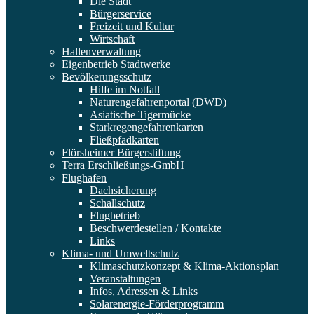
Die Stadt
Bürgerservice
Freizeit und Kultur
Wirtschaft
Hallenverwaltung
Eigenbetrieb Stadtwerke
Bevölkerungsschutz
Hilfe im Notfall
Naturengefahrenportal (DWD)
Asiatische Tigermücke
Starkregengefahrenkarten
Fließpfadkarten
Flörsheimer Bürgerstiftung
Terra Erschließungs-GmbH
Flughafen
Dachsicherung
Schallschutz
Flugbetrieb
Beschwerdestellen / Kontakte
Links
Klima- und Umweltschutz
Klimaschutzkonzept & Klima-Aktionsplan
Veranstaltungen
Infos, Adressen & Links
Solarenergie-Förderprogramm