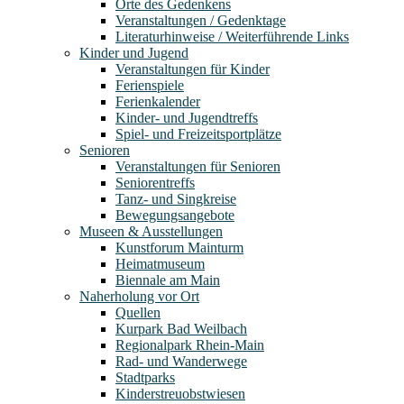
Orte des Gedenkens
Veranstaltungen / Gedenktage
Literaturhinweise / Weiterführende Links
Kinder und Jugend
Veranstaltungen für Kinder
Ferienspiele
Ferienkalender
Kinder- und Jugendtreffs
Spiel- und Freizeitsportplätze
Senioren
Veranstaltungen für Senioren
Seniorentreffs
Tanz- und Singkreise
Bewegungsangebote
Museen & Ausstellungen
Kunstforum Mainturm
Heimatmuseum
Biennale am Main
Naherholung vor Ort
Quellen
Kurpark Bad Weilbach
Regionalpark Rhein-Main
Rad- und Wanderwege
Stadtparks
Kinderstreuobstwiesen