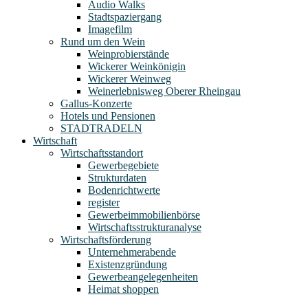
Audio Walks
Stadtspaziergang
Imagefilm
Rund um den Wein
Weinprobierstände
Wickerer Weinkönigin
Wickerer Weinweg
Weinerlebnisweg Oberer Rheingau
Gallus-Konzerte
Hotels und Pensionen
STADTRADELN
Wirtschaft
Wirtschaftsstandort
Gewerbegebiete
Strukturdaten
Bodenrichtwerte
register
Gewerbeimmobilienbörse
Wirtschaftsstrukturanalyse
Wirtschaftsförderung
Unternehmerabende
Existenzgründung
Gewerbeangelegenheiten
Heimat shoppen