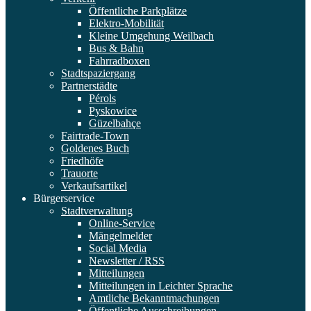
Öffentliche Parkplätze
Elektro-Mobilität
Kleine Umgehung Weilbach
Bus & Bahn
Fahrradboxen
Stadtspaziergang
Partnerstädte
Pérols
Pyskowice
Güzelbahçe
Fairtrade-Town
Goldenes Buch
Friedhöfe
Trauorte
Verkaufsartikel
Bürgerservice
Stadtverwaltung
Online-Service
Mängelmelder
Social Media
Newsletter / RSS
Mitteilungen
Mitteilungen in Leichter Sprache
Amtliche Bekanntmachungen
Öffentliche Ausschreibungen