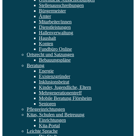
Stellenausschreibungen
Bürgermeister
Ämter
Mitarbeiter/innen
Dienstleistungen
Hallenverwaltung
Haushalt
Konten
Fundbüro Online
Ortsrecht und Satzungen
Bebauungspläne
Beratung
Energie
Existenzgründer
Inklusionsbeirat
Kinder, Jugendliche, Eltern
Mehrgenerationentreff
Mobile Beratung Flörsheim
Senioren
Pflegeeinrichtungen
Kitas, Schulen und Betreuung
Einrichtungen
Kita-Portal
Leichte Sprache