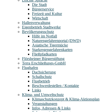
Leichte Sprache
Die Stadt
Bürgerservice
Freizeit und Kultur
Wirtschaft
Hallenverwaltung
Eigenbetrieb Stadtwerke
Bevölkerungsschutz
Hilfe im Notfall
Naturengefahrenportal (DWD)
Asiatische Tigermücke
Starkregengefahrenkarten
Fließpfadkarten
Flörsheimer Bürgerstiftung
Terra Erschließungs-GmbH
Flughafen
Dachsicherung
Schallschutz
Flugbetrieb
Beschwerdestellen / Kontakte
Links
Klima- und Umweltschutz
Klimaschutzkonzept & Klima-Aktionsplan
Veranstaltungen
Infos, Adressen & Links