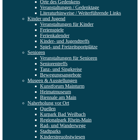
Orte des Gedenkens
Veranstaltungen / Gedenktage
Literaturhinweise / Weiterführende Links
Kinder und Jugend
Veranstaltungen für Kinder
Ferienspiele
Ferienkalender
Kinder- und Jugendtreffs
Spiel- und Freizeitsportplätze
Senioren
Veranstaltungen für Senioren
Seniorentreffs
Tanz- und Singkreise
Bewegungsangebote
Museen & Ausstellungen
Kunstforum Mainturm
Heimatmuseum
Biennale am Main
Naherholung vor Ort
Quellen
Kurpark Bad Weilbach
Regionalpark Rhein-Main
Rad- und Wanderwege
Stadtparks
Kinderstreuobstwiesen