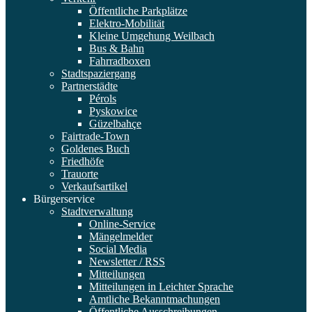
Öffentliche Parkplätze
Elektro-Mobilität
Kleine Umgehung Weilbach
Bus & Bahn
Fahrradboxen
Stadtspaziergang
Partnerstädte
Pérols
Pyskowice
Güzelbahçe
Fairtrade-Town
Goldenes Buch
Friedhöfe
Trauorte
Verkaufsartikel
Bürgerservice
Stadtverwaltung
Online-Service
Mängelmelder
Social Media
Newsletter / RSS
Mitteilungen
Mitteilungen in Leichter Sprache
Amtliche Bekanntmachungen
Öffentliche Ausschreibungen