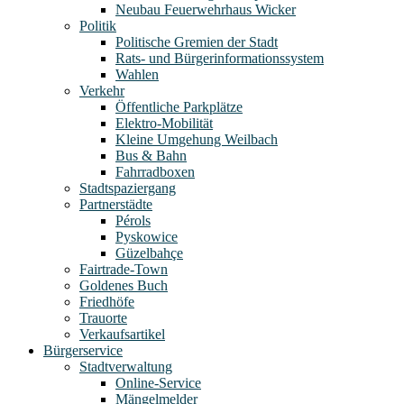
Neubau Feuerwehrhaus Wicker
Politik
Politische Gremien der Stadt
Rats- und Bürgerinformationssystem
Wahlen
Verkehr
Öffentliche Parkplätze
Elektro-Mobilität
Kleine Umgehung Weilbach
Bus & Bahn
Fahrradboxen
Stadtspaziergang
Partnerstädte
Pérols
Pyskowice
Güzelbahçe
Fairtrade-Town
Goldenes Buch
Friedhöfe
Trauorte
Verkaufsartikel
Bürgerservice
Stadtverwaltung
Online-Service
Mängelmelder