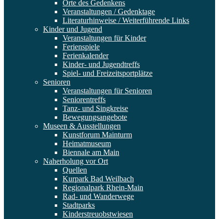
Orte des Gedenkens
Veranstaltungen / Gedenktage
Literaturhinweise / Weiterführende Links
Kinder und Jugend
Veranstaltungen für Kinder
Ferienspiele
Ferienkalender
Kinder- und Jugendtreffs
Spiel- und Freizeitsportplätze
Senioren
Veranstaltungen für Senioren
Seniorentreffs
Tanz- und Singkreise
Bewegungsangebote
Museen & Ausstellungen
Kunstforum Mainturm
Heimatmuseum
Biennale am Main
Naherholung vor Ort
Quellen
Kurpark Bad Weilbach
Regionalpark Rhein-Main
Rad- und Wanderwege
Stadtparks
Kinderstreuobstwiesen