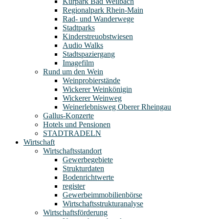
Kurpark Bad Weilbach
Regionalpark Rhein-Main
Rad- und Wanderwege
Stadtparks
Kinderstreuobstwiesen
Audio Walks
Stadtspaziergang
Imagefilm
Rund um den Wein
Weinprobierstände
Wickerer Weinkönigin
Wickerer Weinweg
Weinerlebnisweg Oberer Rheingau
Gallus-Konzerte
Hotels und Pensionen
STADTRADELN
Wirtschaft
Wirtschaftsstandort
Gewerbegebiete
Strukturdaten
Bodenrichtwerte
register
Gewerbeimmobilienbörse
Wirtschaftsstrukturanalyse
Wirtschaftsförderung