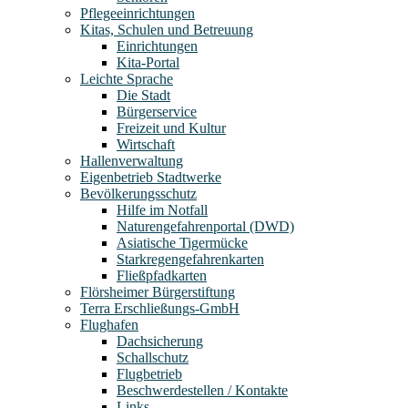
Pflegeeinrichtungen
Kitas, Schulen und Betreuung
Einrichtungen
Kita-Portal
Leichte Sprache
Die Stadt
Bürgerservice
Freizeit und Kultur
Wirtschaft
Hallenverwaltung
Eigenbetrieb Stadtwerke
Bevölkerungsschutz
Hilfe im Notfall
Naturengefahrenportal (DWD)
Asiatische Tigermücke
Starkregengefahrenkarten
Fließpfadkarten
Flörsheimer Bürgerstiftung
Terra Erschließungs-GmbH
Flughafen
Dachsicherung
Schallschutz
Flugbetrieb
Beschwerdestellen / Kontakte
Links