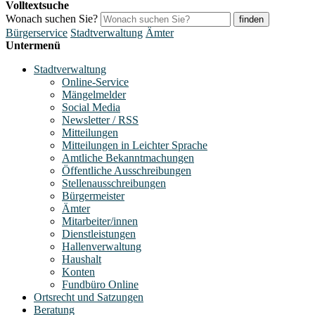
Volltextsuche
Wonach suchen Sie?
finden
Bürgerservice
Stadtverwaltung
Ämter
Untermenü
Stadtverwaltung
Online-Service
Mängelmelder
Social Media
Newsletter / RSS
Mitteilungen
Mitteilungen in Leichter Sprache
Amtliche Bekanntmachungen
Öffentliche Ausschreibungen
Stellenausschreibungen
Bürgermeister
Ämter
Mitarbeiter/innen
Dienstleistungen
Hallenverwaltung
Haushalt
Konten
Fundbüro Online
Ortsrecht und Satzungen
Beratung