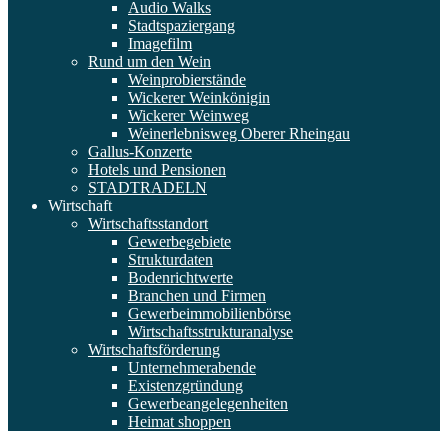
Audio Walks
Stadtspaziergang
Imagefilm
Rund um den Wein
Weinprobierstände
Wickerer Weinkönigin
Wickerer Weinweg
Weinerlebnisweg Oberer Rheingau
Gallus-Konzerte
Hotels und Pensionen
STADTRADELN
Wirtschaft
Wirtschaftsstandort
Gewerbegebiete
Strukturdaten
Bodenrichtwerte
Branchen und Firmen
Gewerbeimmobilienbörse
Wirtschaftsstrukturanalyse
Wirtschaftsförderung
Unternehmerabende
Existenzgründung
Gewerbeangelegenheiten
Heimat shoppen