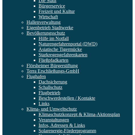
Die Stadt
Bürgerservice
Freizeit und Kultur
Wirtschaft
Hallenverwaltung
Eigenbetrieb Stadtwerke
Bevölkerungsschutz
Hilfe im Notfall
Naturengefahrenportal (DWD)
Asiatische Tigermücke
Starkregengefahrenkarten
Fließpfadkarten
Flörsheimer Bürgerstiftung
Terra Erschließungs-GmbH
Flughafen
Dachsicherung
Schallschutz
Flugbetrieb
Beschwerdestellen / Kontakte
Links
Klima- und Umweltschutz
Klimaschutzkonzept & Klima-Aktionsplan
Veranstaltungen
Infos, Adressen & Links
Solarenergie-Förderprogramm