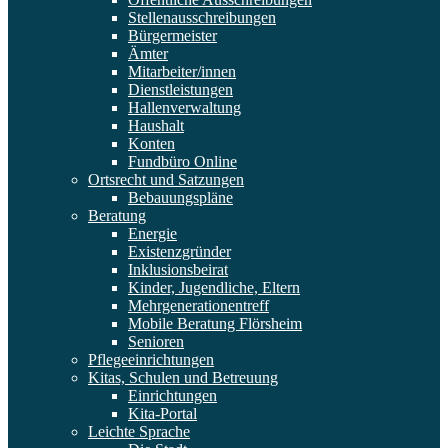
Stellenausschreibungen
Bürgermeister
Ämter
Mitarbeiter/innen
Dienstleistungen
Hallenverwaltung
Haushalt
Konten
Fundbüro Online
Ortsrecht und Satzungen
Bebauungspläne
Beratung
Energie
Existenzgründer
Inklusionsbeirat
Kinder, Jugendliche, Eltern
Mehrgenerationentreff
Mobile Beratung Flörsheim
Senioren
Pflegeeinrichtungen
Kitas, Schulen und Betreuung
Einrichtungen
Kita-Portal
Leichte Sprache