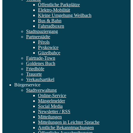
Öffentliche Parkplätze
Elektro-Mobilität
Kleine Umgehung Weilbach
Bus & Bahn
Fahrradboxen
Stadtspaziergang
Partnerstädte
Pérols
Pyskowice
Güzelbahçe
Fairtrade-Town
Goldenes Buch
Friedhöfe
Trauorte
Verkaufsartikel
Bürgerservice
Stadtverwaltung
Online-Service
Mängelmelder
Social Media
Newsletter / RSS
Mitteilungen
Mitteilungen in Leichter Sprache
Amtliche Bekanntmachungen
Öffentliche Ausschreibungen