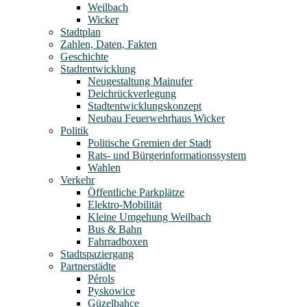
Weilbach
Wicker
Stadtplan
Zahlen, Daten, Fakten
Geschichte
Stadtentwicklung
Neugestaltung Mainufer
Deichrückverlegung
Stadtentwicklungskonzept
Neubau Feuerwehrhaus Wicker
Politik
Politische Gremien der Stadt
Rats- und Bürgerinformationssystem
Wahlen
Verkehr
Öffentliche Parkplätze
Elektro-Mobilität
Kleine Umgehung Weilbach
Bus & Bahn
Fahrradboxen
Stadtspaziergang
Partnerstädte
Pérols
Pyskowice
Güzelbahçe