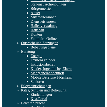
Stellenausschreibungen
Bürgermeister
Ämter
Mitarbeiter/innen
Dienstleistungen
Hallenverwaltung
Haushalt
Konten
Fundbüro Online
Ortsrecht und Satzungen
Bebauungspläne
Beratung
Energie
Existenzgründer
Inklusionsbeirat
Kinder, Jugendliche, Eltern
Mehrgenerationentreff
Mobile Beratung Flörsheim
Senioren
Pflegeeinrichtungen
Kitas, Schulen und Betreuung
Einrichtungen
Kita-Portal
Leichte Sprache