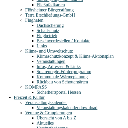
Fließpfadkarten
Flörsheimer Bürgerstiftung
Terra Erschließungs-GmbH
Flughafen
Dachsicherung
Schallschutz
Flugbetrieb
Beschwerdestellen / Kontakte
Links
Klima- und Umweltschutz
Klimaschutzkonzept & Klima-Aktionsplan
Veranstaltungen
Infos, Adressen & Links
Solarenergie-Förderprogramm
Kommunale Wärmeplanung
Rückbau von Schottergärten
KOMPASS
Sicherheitsportal Hessen
Freizeit & Kultur
Veranstaltungskalender
Veranstaltungskalender download
Vereine & Gruppierungen
Übersicht von A bis Z
Aktuelles