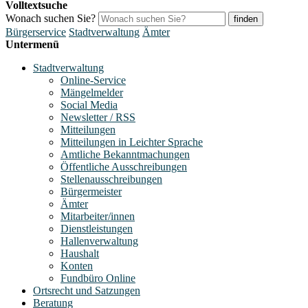
Volltextsuche
Wonach suchen Sie?
finden
Bürgerservice
Stadtverwaltung
Ämter
Untermenü
Stadtverwaltung
Online-Service
Mängelmelder
Social Media
Newsletter / RSS
Mitteilungen
Mitteilungen in Leichter Sprache
Amtliche Bekanntmachungen
Öffentliche Ausschreibungen
Stellenausschreibungen
Bürgermeister
Ämter
Mitarbeiter/innen
Dienstleistungen
Hallenverwaltung
Haushalt
Konten
Fundbüro Online
Ortsrecht und Satzungen
Beratung