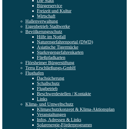
Die Stadt
Bürgerservice
Freizeit und Kultur
Wirtschaft
Hallenverwaltung
Eigenbetrieb Stadtwerke
Bevölkerungsschutz
Hilfe im Notfall
Naturengefahrenportal (DWD)
Asiatische Tigermücke
Starkregengefahrenkarten
Fließpfadkarten
Flörsheimer Bürgerstiftung
Terra Erschließungs-GmbH
Flughafen
Dachsicherung
Schallschutz
Flugbetrieb
Beschwerdestellen / Kontakte
Links
Klima- und Umweltschutz
Klimaschutzkonzept & Klima-Aktionsplan
Veranstaltungen
Infos, Adressen & Links
Solarenergie-Förderprogramm