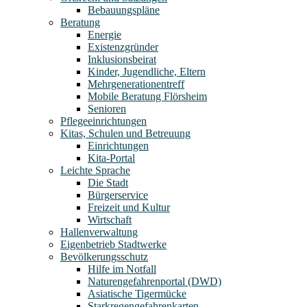
Bebauungspläne
Beratung
Energie
Existenzgründer
Inklusionsbeirat
Kinder, Jugendliche, Eltern
Mehrgenerationentreff
Mobile Beratung Flörsheim
Senioren
Pflegeeinrichtungen
Kitas, Schulen und Betreuung
Einrichtungen
Kita-Portal
Leichte Sprache
Die Stadt
Bürgerservice
Freizeit und Kultur
Wirtschaft
Hallenverwaltung
Eigenbetrieb Stadtwerke
Bevölkerungsschutz
Hilfe im Notfall
Naturengefahrenportal (DWD)
Asiatische Tigermücke
Starkregengefahrenkarten