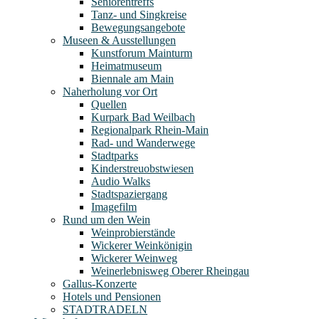
Seniorentreffs
Tanz- und Singkreise
Bewegungsangebote
Museen & Ausstellungen
Kunstforum Mainturm
Heimatmuseum
Biennale am Main
Naherholung vor Ort
Quellen
Kurpark Bad Weilbach
Regionalpark Rhein-Main
Rad- und Wanderwege
Stadtparks
Kinderstreuobstwiesen
Audio Walks
Stadtspaziergang
Imagefilm
Rund um den Wein
Weinprobierstände
Wickerer Weinkönigin
Wickerer Weinweg
Weinerlebnisweg Oberer Rheingau
Gallus-Konzerte
Hotels und Pensionen
STADTRADELN