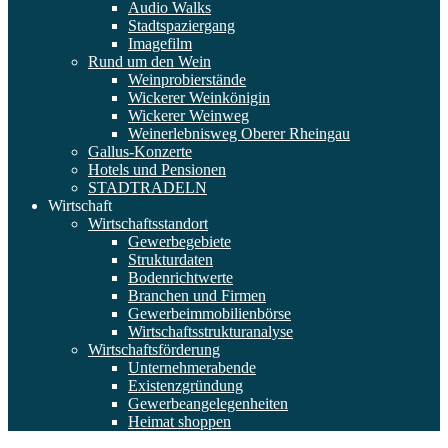
Audio Walks
Stadtspaziergang
Imagefilm
Rund um den Wein
Weinprobierstände
Wickerer Weinkönigin
Wickerer Weinweg
Weinerlebnisweg Oberer Rheingau
Gallus-Konzerte
Hotels und Pensionen
STADTRADELN
Wirtschaft
Wirtschaftsstandort
Gewerbegebiete
Strukturdaten
Bodenrichtwerte
Branchen und Firmen
Gewerbeimmobilienbörse
Wirtschaftsstrukturanalyse
Wirtschaftsförderung
Unternehmerabende
Existenzgründung
Gewerbeangelegenheiten
Heimat shoppen