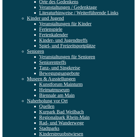
Orte des Gedenkens
Veranstaltungen / Gedenktage
Literaturhinweise / Weiterführende Links
Kinder und Jugend
Veranstaltungen für Kinder
Ferienspiele
Ferienkalender
Kinder- und Jugendtreffs
Spiel- und Freizeitsportplätze
Senioren
Veranstaltungen für Senioren
Seniorentreffs
Tanz- und Singkreise
Bewegungsangebote
Museen & Ausstellungen
Kunstforum Mainturm
Heimatmuseum
Biennale am Main
Naherholung vor Ort
Quellen
Kurpark Bad Weilbach
Regionalpark Rhein-Main
Rad- und Wanderwege
Stadtparks
Kinderstreuobstwiesen