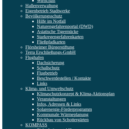
Wirtschaft
Hallenverwaltung
Eigenbetrieb Stadtwerke
Bevölkerungsschutz
Hilfe im Notfall
Naturengefahrenportal (DWD)
Asiatische Tigermücke
Starkregengefahrenkarten
Fließpfadkarten
Flörsheimer Bürgerstiftung
Terra Erschließungs-GmbH
Flughafen
Dachsicherung
Schallschutz
Flugbetrieb
Beschwerdestellen / Kontakte
Links
Klima- und Umweltschutz
Klimaschutzkonzept & Klima-Aktionsplan
Veranstaltungen
Infos, Adressen & Links
Solarenergie-Förderprogramm
Kommunale Wärmeplanung
Rückbau von Schottergärten
KOMPASS