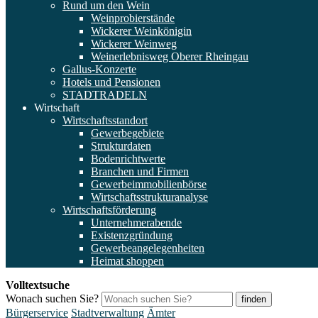
Rund um den Wein
Weinprobierstände
Wickerer Weinkönigin
Wickerer Weinweg
Weinerlebnisweg Oberer Rheingau
Gallus-Konzerte
Hotels und Pensionen
STADTRADELN
Wirtschaft
Wirtschaftsstandort
Gewerbegebiete
Strukturdaten
Bodenrichtwerte
Branchen und Firmen
Gewerbeimmobilienbörse
Wirtschaftsstrukturanalyse
Wirtschaftsförderung
Unternehmerabende
Existenzgründung
Gewerbeangelegenheiten
Heimat shoppen
Volltextsuche
Wonach suchen Sie?
finden
Bürgerservice
Stadtverwaltung
Ämter