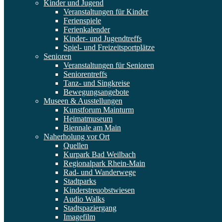
Kinder und Jugend
Veranstaltungen für Kinder
Ferienspiele
Ferienkalender
Kinder- und Jugendtreffs
Spiel- und Freizeitsportplätze
Senioren
Veranstaltungen für Senioren
Seniorentreffs
Tanz- und Singkreise
Bewegungsangebote
Museen & Ausstellungen
Kunstforum Mainturm
Heimatmuseum
Biennale am Main
Naherholung vor Ort
Quellen
Kurpark Bad Weilbach
Regionalpark Rhein-Main
Rad- und Wanderwege
Stadtparks
Kinderstreuobstwiesen
Audio Walks
Stadtspaziergang
Imagefilm