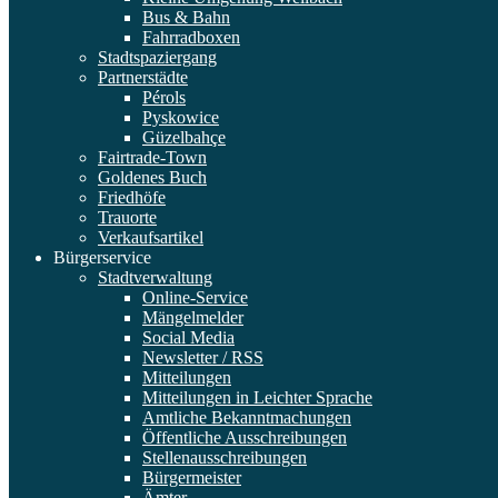
Bus & Bahn
Fahrradboxen
Stadtspaziergang
Partnerstädte
Pérols
Pyskowice
Güzelbahçe
Fairtrade-Town
Goldenes Buch
Friedhöfe
Trauorte
Verkaufsartikel
Bürgerservice
Stadtverwaltung
Online-Service
Mängelmelder
Social Media
Newsletter / RSS
Mitteilungen
Mitteilungen in Leichter Sprache
Amtliche Bekanntmachungen
Öffentliche Ausschreibungen
Stellenausschreibungen
Bürgermeister
Ämter