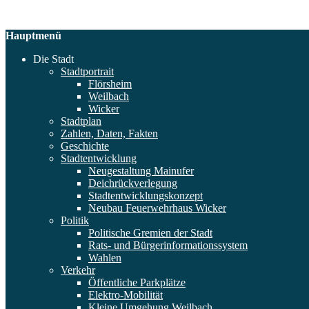
Hauptmenü
Die Stadt
Stadtportrait
Flörsheim
Weilbach
Wicker
Stadtplan
Zahlen, Daten, Fakten
Geschichte
Stadtentwicklung
Neugestaltung Mainufer
Deichrückverlegung
Stadtentwicklungskonzept
Neubau Feuerwehrhaus Wicker
Politik
Politische Gremien der Stadt
Rats- und Bürgerinformationssystem
Wahlen
Verkehr
Öffentliche Parkplätze
Elektro-Mobilität
Kleine Umgehung Weilbach