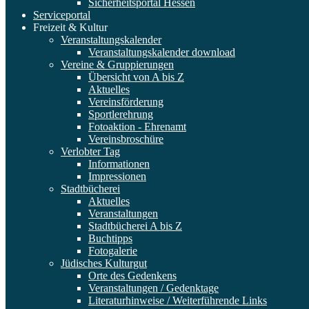
Sicherheitsportal Hessen
Serviceportal
Freizeit & Kultur
Veranstaltungskalender
Veranstaltungskalender download
Vereine & Gruppierungen
Übersicht von A bis Z
Aktuelles
Vereinsförderung
Sportlerehrung
Fotoaktion - Ehrenamt
Vereinsbroschüre
Verlobter Tag
Informationen
Impressionen
Stadtbücherei
Aktuelles
Veranstaltungen
Stadtbücherei A bis Z
Buchtipps
Fotogalerie
Jüdisches Kulturgut
Orte des Gedenkens
Veranstaltungen / Gedenktage
Literaturhinweise / Weiterführende Links