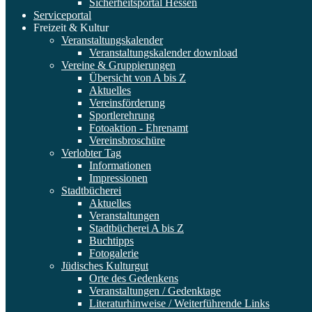
Sicherheitsportal Hessen
Serviceportal
Freizeit & Kultur
Veranstaltungskalender
Veranstaltungskalender download
Vereine & Gruppierungen
Übersicht von A bis Z
Aktuelles
Vereinsförderung
Sportlerehrung
Fotoaktion - Ehrenamt
Vereinsbroschüre
Verlobter Tag
Informationen
Impressionen
Stadtbücherei
Aktuelles
Veranstaltungen
Stadtbücherei A bis Z
Buchtipps
Fotogalerie
Jüdisches Kulturgut
Orte des Gedenkens
Veranstaltungen / Gedenktage
Literaturhinweise / Weiterführende Links