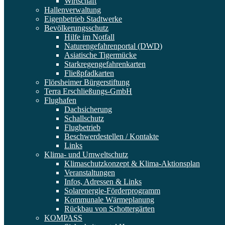
Wirtschaft
Hallenverwaltung
Eigenbetrieb Stadtwerke
Bevölkerungsschutz
Hilfe im Notfall
Naturengefahrenportal (DWD)
Asiatische Tigermücke
Starkregengefahrenkarten
Fließpfadkarten
Flörsheimer Bürgerstiftung
Terra Erschließungs-GmbH
Flughafen
Dachsicherung
Schallschutz
Flugbetrieb
Beschwerdestellen / Kontakte
Links
Klima- und Umweltschutz
Klimaschutzkonzept & Klima-Aktionsplan
Veranstaltungen
Infos, Adressen & Links
Solarenergie-Förderprogramm
Kommunale Wärmeplanung
Rückbau von Schottergärten
KOMPASS