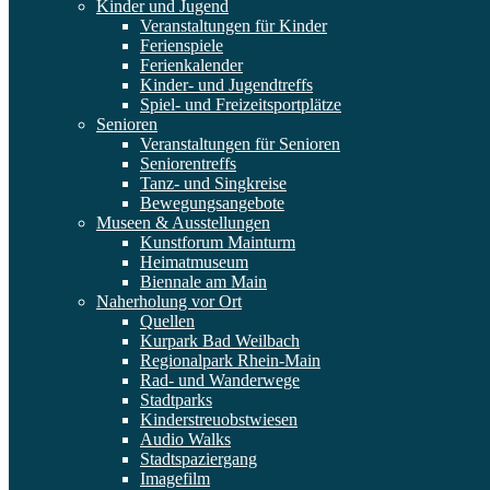
Kinder und Jugend
Veranstaltungen für Kinder
Ferienspiele
Ferienkalender
Kinder- und Jugendtreffs
Spiel- und Freizeitsportplätze
Senioren
Veranstaltungen für Senioren
Seniorentreffs
Tanz- und Singkreise
Bewegungsangebote
Museen & Ausstellungen
Kunstforum Mainturm
Heimatmuseum
Biennale am Main
Naherholung vor Ort
Quellen
Kurpark Bad Weilbach
Regionalpark Rhein-Main
Rad- und Wanderwege
Stadtparks
Kinderstreuobstwiesen
Audio Walks
Stadtspaziergang
Imagefilm