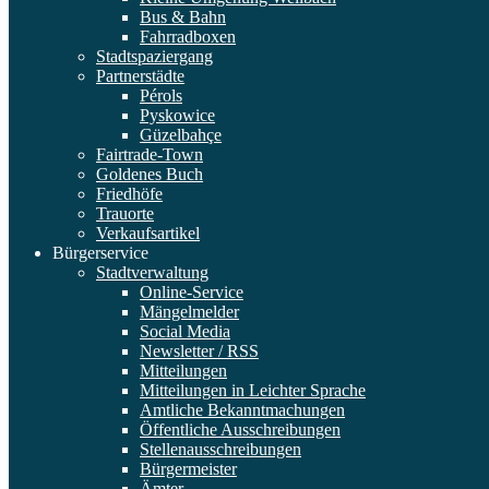
Bus & Bahn
Fahrradboxen
Stadtspaziergang
Partnerstädte
Pérols
Pyskowice
Güzelbahçe
Fairtrade-Town
Goldenes Buch
Friedhöfe
Trauorte
Verkaufsartikel
Bürgerservice
Stadtverwaltung
Online-Service
Mängelmelder
Social Media
Newsletter / RSS
Mitteilungen
Mitteilungen in Leichter Sprache
Amtliche Bekanntmachungen
Öffentliche Ausschreibungen
Stellenausschreibungen
Bürgermeister
Ämter