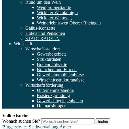
Rund um den Wein
Weinprobierstände
Wickerer Weinkönigin
Wickerer Weinweg
Weinerlebnisweg Oberer Rheingau
Gallus-Konzerte
Hotels und Pensionen
STADTRADELN
Wirtschaft
Wirtschaftsstandort
Gewerbegebiete
Strukturdaten
Bodenrichtwerte
Branchen und Firmen
Gewerbeimmobilienbörse
Wirtschaftsstrukturanalyse
Wirtschaftsförderung
Unternehmerabende
Existenzgründung
Gewerbeangelegenheiten
Heimat shoppen
Volltextsuche
Wonach suchen Sie?
finden
Bürgerservice
Stadtverwaltung
Ämter