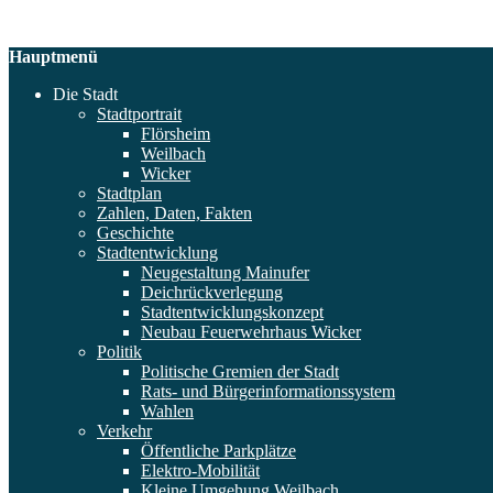
Hauptmenü
Die Stadt
Stadtportrait
Flörsheim
Weilbach
Wicker
Stadtplan
Zahlen, Daten, Fakten
Geschichte
Stadtentwicklung
Neugestaltung Mainufer
Deichrückverlegung
Stadtentwicklungskonzept
Neubau Feuerwehrhaus Wicker
Politik
Politische Gremien der Stadt
Rats- und Bürgerinformationssystem
Wahlen
Verkehr
Öffentliche Parkplätze
Elektro-Mobilität
Kleine Umgehung Weilbach