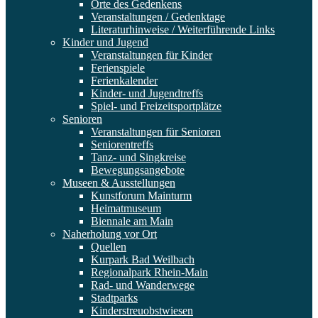
Orte des Gedenkens
Veranstaltungen / Gedenktage
Literaturhinweise / Weiterführende Links
Kinder und Jugend
Veranstaltungen für Kinder
Ferienspiele
Ferienkalender
Kinder- und Jugendtreffs
Spiel- und Freizeitsportplätze
Senioren
Veranstaltungen für Senioren
Seniorentreffs
Tanz- und Singkreise
Bewegungsangebote
Museen & Ausstellungen
Kunstforum Mainturm
Heimatmuseum
Biennale am Main
Naherholung vor Ort
Quellen
Kurpark Bad Weilbach
Regionalpark Rhein-Main
Rad- und Wanderwege
Stadtparks
Kinderstreuobstwiesen