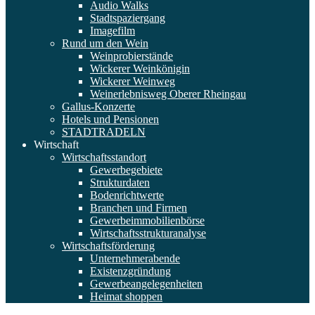
Audio Walks
Stadtspaziergang
Imagefilm
Rund um den Wein
Weinprobierstände
Wickerer Weinkönigin
Wickerer Weinweg
Weinerlebnisweg Oberer Rheingau
Gallus-Konzerte
Hotels und Pensionen
STADTRADELN
Wirtschaft
Wirtschaftsstandort
Gewerbegebiete
Strukturdaten
Bodenrichtwerte
Branchen und Firmen
Gewerbeimmobilienbörse
Wirtschaftsstrukturanalyse
Wirtschaftsförderung
Unternehmerabende
Existenzgründung
Gewerbeangelegenheiten
Heimat shoppen