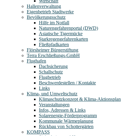
Wirtschaft
Hallenverwaltung
Eigenbetrieb Stadtwerke
Bevölkerungsschutz
Hilfe im Notfall
Naturengefahrenportal (DWD)
Asiatische Tigermücke
Starkregengefahrenkarten
Fließpfadkarten
Flörsheimer Bürgerstiftung
Terra Erschließungs-GmbH
Flughafen
Dachsicherung
Schallschutz
Flugbetrieb
Beschwerdestellen / Kontakte
Links
Klima- und Umweltschutz
Klimaschutzkonzept & Klima-Aktionsplan
Veranstaltungen
Infos, Adressen & Links
Solarenergie-Förderprogramm
Kommunale Wärmeplanung
Rückbau von Schottergärten
KOMPASS