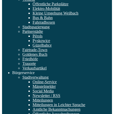
Öffentliche Parkplätze
Elektro-Mobilität
Kleine Umgehung Weilbach
Bus & Bahn
Fahrradboxen
Stadtspaziergang
Partnerstädte
Pérols
Pyskowice
Güzelbahçe
Fairtrade-Town
Goldenes Buch
Friedhöfe
Trauorte
Verkaufsartikel
Bürgerservice
Stadtverwaltung
Online-Service
Mängelmelder
Social Media
Newsletter / RSS
Mitteilungen
Mitteilungen in Leichter Sprache
Amtliche Bekanntmachungen
Öffentliche Ausschreibungen