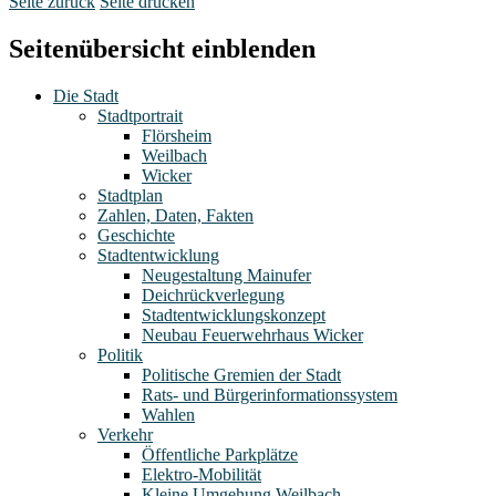
Seite zurück
Seite drucken
Seitenübersicht einblenden
Die Stadt
Stadtportrait
Flörsheim
Weilbach
Wicker
Stadtplan
Zahlen, Daten, Fakten
Geschichte
Stadtentwicklung
Neugestaltung Mainufer
Deichrückverlegung
Stadtentwicklungskonzept
Neubau Feuerwehrhaus Wicker
Politik
Politische Gremien der Stadt
Rats- und Bürgerinformationssystem
Wahlen
Verkehr
Öffentliche Parkplätze
Elektro-Mobilität
Kleine Umgehung Weilbach