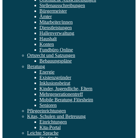
Stellenausschreibungen
Bürgermeister
Ämter
Mitarbeiter/innen
Dienstleistungen
Hallenverwaltung
Haushalt
Konten
Fundbüro Online
Ortsrecht und Satzungen
Bebauungspläne
Beratung
Energie
Existenzgründer
Inklusionsbeirat
Kinder, Jugendliche, Eltern
Mehrgenerationentreff
Mobile Beratung Flörsheim
Senioren
Pflegeeinrichtungen
Kitas, Schulen und Betreuung
Einrichtungen
Kita-Portal
Leichte Sprache