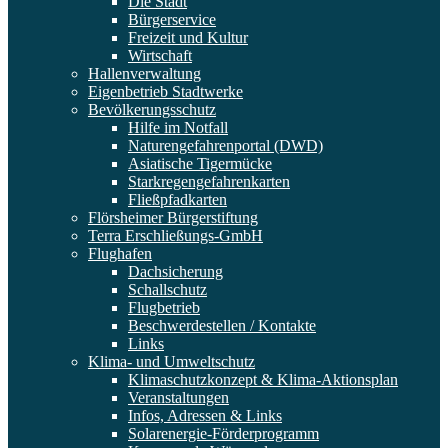
Die Stadt
Bürgerservice
Freizeit und Kultur
Wirtschaft
Hallenverwaltung
Eigenbetrieb Stadtwerke
Bevölkerungsschutz
Hilfe im Notfall
Naturengefahrenportal (DWD)
Asiatische Tigermücke
Starkregengefahrenkarten
Fließpfadkarten
Flörsheimer Bürgerstiftung
Terra Erschließungs-GmbH
Flughafen
Dachsicherung
Schallschutz
Flugbetrieb
Beschwerdestellen / Kontakte
Links
Klima- und Umweltschutz
Klimaschutzkonzept & Klima-Aktionsplan
Veranstaltungen
Infos, Adressen & Links
Solarenergie-Förderprogramm