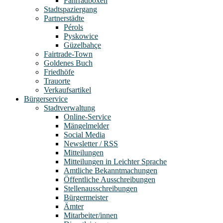
Fahrradboxen
Stadtspaziergang
Partnerstädte
Pérols
Pyskowice
Güzelbahçe
Fairtrade-Town
Goldenes Buch
Friedhöfe
Trauorte
Verkaufsartikel
Bürgerservice
Stadtverwaltung
Online-Service
Mängelmelder
Social Media
Newsletter / RSS
Mitteilungen
Mitteilungen in Leichter Sprache
Amtliche Bekanntmachungen
Öffentliche Ausschreibungen
Stellenausschreibungen
Bürgermeister
Ämter
Mitarbeiter/innen