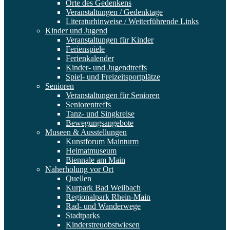
Orte des Gedenkens
Veranstaltungen / Gedenktage
Literaturhinweise / Weiterführende Links
Kinder und Jugend
Veranstaltungen für Kinder
Ferienspiele
Ferienkalender
Kinder- und Jugendtreffs
Spiel- und Freizeitsportplätze
Senioren
Veranstaltungen für Senioren
Seniorentreffs
Tanz- und Singkreise
Bewegungsangebote
Museen & Ausstellungen
Kunstforum Mainturm
Heimatmuseum
Biennale am Main
Naherholung vor Ort
Quellen
Kurpark Bad Weilbach
Regionalpark Rhein-Main
Rad- und Wanderwege
Stadtparks
Kinderstreuobstwiesen