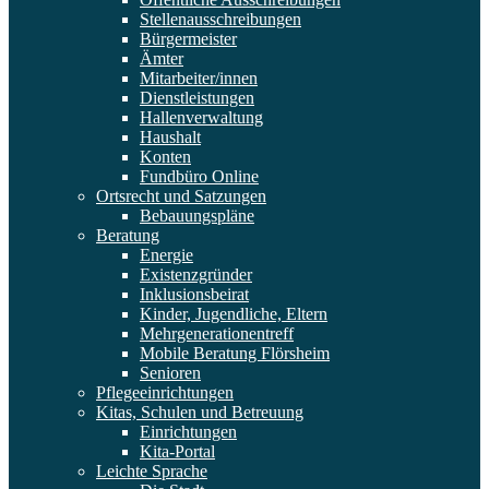
Stellenausschreibungen
Bürgermeister
Ämter
Mitarbeiter/innen
Dienstleistungen
Hallenverwaltung
Haushalt
Konten
Fundbüro Online
Ortsrecht und Satzungen
Bebauungspläne
Beratung
Energie
Existenzgründer
Inklusionsbeirat
Kinder, Jugendliche, Eltern
Mehrgenerationentreff
Mobile Beratung Flörsheim
Senioren
Pflegeeinrichtungen
Kitas, Schulen und Betreuung
Einrichtungen
Kita-Portal
Leichte Sprache