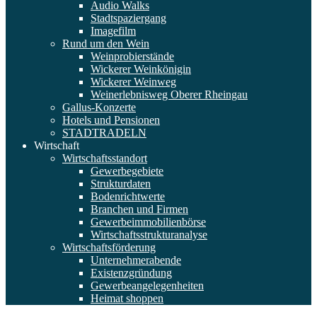
Audio Walks
Stadtspaziergang
Imagefilm
Rund um den Wein
Weinprobierstände
Wickerer Weinkönigin
Wickerer Weinweg
Weinerlebnisweg Oberer Rheingau
Gallus-Konzerte
Hotels und Pensionen
STADTRADELN
Wirtschaft
Wirtschaftsstandort
Gewerbegebiete
Strukturdaten
Bodenrichtwerte
Branchen und Firmen
Gewerbeimmobilienbörse
Wirtschaftsstrukturanalyse
Wirtschaftsförderung
Unternehmerabende
Existenzgründung
Gewerbeangelegenheiten
Heimat shoppen