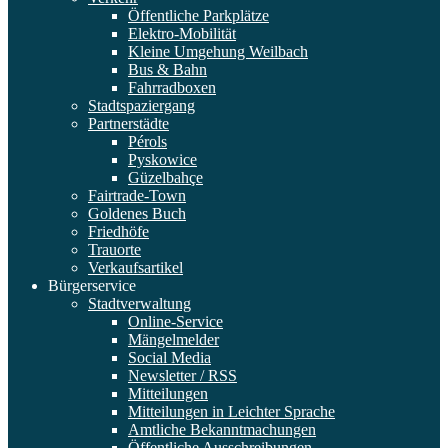
Öffentliche Parkplätze
Elektro-Mobilität
Kleine Umgehung Weilbach
Bus & Bahn
Fahrradboxen
Stadtspaziergang
Partnerstädte
Pérols
Pyskowice
Güzelbahçe
Fairtrade-Town
Goldenes Buch
Friedhöfe
Trauorte
Verkaufsartikel
Bürgerservice
Stadtverwaltung
Online-Service
Mängelmelder
Social Media
Newsletter / RSS
Mitteilungen
Mitteilungen in Leichter Sprache
Amtliche Bekanntmachungen
Öffentliche Ausschreibungen