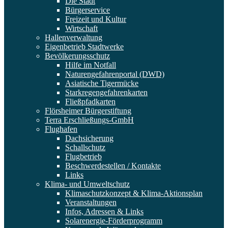
Die Stadt
Bürgerservice
Freizeit und Kultur
Wirtschaft
Hallenverwaltung
Eigenbetrieb Stadtwerke
Bevölkerungsschutz
Hilfe im Notfall
Naturengefahrenportal (DWD)
Asiatische Tigermücke
Starkregengefahrenkarten
Fließpfadkarten
Flörsheimer Bürgerstiftung
Terra Erschließungs-GmbH
Flughafen
Dachsicherung
Schallschutz
Flugbetrieb
Beschwerdestellen / Kontakte
Links
Klima- und Umweltschutz
Klimaschutzkonzept & Klima-Aktionsplan
Veranstaltungen
Infos, Adressen & Links
Solarenergie-Förderprogramm