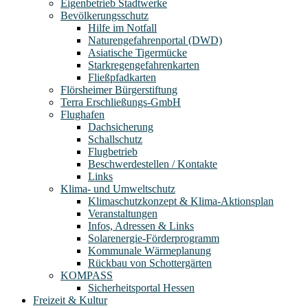
Eigenbetrieb Stadtwerke
Bevölkerungsschutz
Hilfe im Notfall
Naturengefahrenportal (DWD)
Asiatische Tigermücke
Starkregengefahrenkarten
Fließpfadkarten
Flörsheimer Bürgerstiftung
Terra Erschließungs-GmbH
Flughafen
Dachsicherung
Schallschutz
Flugbetrieb
Beschwerdestellen / Kontakte
Links
Klima- und Umweltschutz
Klimaschutzkonzept & Klima-Aktionsplan
Veranstaltungen
Infos, Adressen & Links
Solarenergie-Förderprogramm
Kommunale Wärmeplanung
Rückbau von Schottergärten
KOMPASS
Sicherheitsportal Hessen
Freizeit & Kultur