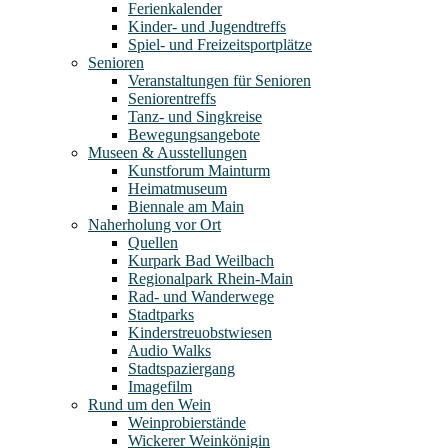
Ferienkalender
Kinder- und Jugendtreffs
Spiel- und Freizeitsportplätze
Senioren
Veranstaltungen für Senioren
Seniorentreffs
Tanz- und Singkreise
Bewegungsangebote
Museen & Ausstellungen
Kunstforum Mainturm
Heimatmuseum
Biennale am Main
Naherholung vor Ort
Quellen
Kurpark Bad Weilbach
Regionalpark Rhein-Main
Rad- und Wanderwege
Stadtparks
Kinderstreuobstwiesen
Audio Walks
Stadtspaziergang
Imagefilm
Rund um den Wein
Weinprobierstände
Wickerer Weinkönigin