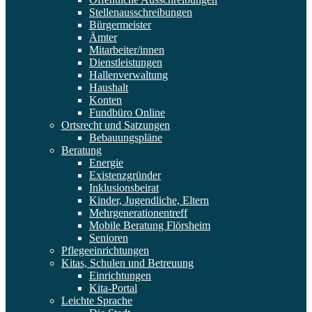
Stellenausschreibungen
Bürgermeister
Ämter
Mitarbeiter/innen
Dienstleistungen
Hallenverwaltung
Haushalt
Konten
Fundbüro Online
Ortsrecht und Satzungen
Bebauungspläne
Beratung
Energie
Existenzgründer
Inklusionsbeirat
Kinder, Jugendliche, Eltern
Mehrgenerationentreff
Mobile Beratung Flörsheim
Senioren
Pflegeeinrichtungen
Kitas, Schulen und Betreuung
Einrichtungen
Kita-Portal
Leichte Sprache