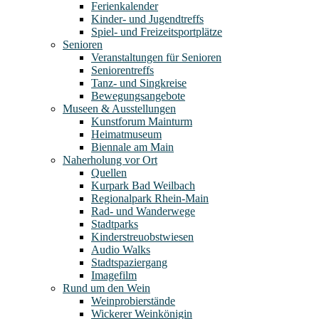
Ferienkalender
Kinder- und Jugendtreffs
Spiel- und Freizeitsportplätze
Senioren
Veranstaltungen für Senioren
Seniorentreffs
Tanz- und Singkreise
Bewegungsangebote
Museen & Ausstellungen
Kunstforum Mainturm
Heimatmuseum
Biennale am Main
Naherholung vor Ort
Quellen
Kurpark Bad Weilbach
Regionalpark Rhein-Main
Rad- und Wanderwege
Stadtparks
Kinderstreuobstwiesen
Audio Walks
Stadtspaziergang
Imagefilm
Rund um den Wein
Weinprobierstände
Wickerer Weinkönigin