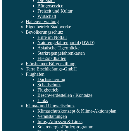
Die Stadt
Bürgerservice
Freizeit und Kultur
Wirtschaft
Hallenverwaltung
Eigenbetrieb Stadtwerke
Bevölkerungsschutz
Hilfe im Notfall
Naturengefahrenportal (DWD)
Asiatische Tigermücke
Starkregengefahrenkarten
Fließpfadkarten
Flörsheimer Bürgerstiftung
Terra Erschließungs-GmbH
Flughafen
Dachsicherung
Schallschutz
Flugbetrieb
Beschwerdestellen / Kontakte
Links
Klima- und Umweltschutz
Klimaschutzkonzept & Klima-Aktionsplan
Veranstaltungen
Infos, Adressen & Links
Solarenergie-Förderprogramm