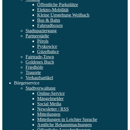
Öffentliche Parkplätze
Elektro-Mobilität
Kleine Umgehung Weilbach
Bus & Bahn
Fahrradboxen
Stadtspaziergang
Partnerstädte
Pérols
Pyskowice
Güzelbahçe
Fairtrade-Town
Goldenes Buch
Friedhöfe
Trauorte
Verkaufsartikel
Bürgerservice
Stadtverwaltung
Online-Service
Mängelmelder
Social Media
Newsletter / RSS
Mitteilungen
Mitteilungen in Leichter Sprache
Amtliche Bekanntmachungen
Öffentliche Ausschreibungen