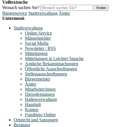
Volltextsuche
Wonach suchen Sie?
finden
Bürgerservice
Stadtverwaltung
Ämter
Untermenü
Stadtverwaltung
Online-Service
Mängelmelder
Social Media
Newsletter / RSS
Mitteilungen
Mitteilungen in Leichter Sprache
Amtliche Bekanntmachungen
Öffentliche Ausschreibungen
Stellenausschreibungen
Bürgermeister
Ämter
Mitarbeiter/innen
Dienstleistungen
Hallenverwaltung
Haushalt
Konten
Fundbüro Online
Ortsrecht und Satzungen
Beratung