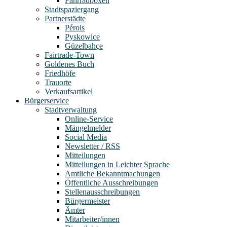
Fahrradboxen
Stadtspaziergang
Partnerstädte
Pérols
Pyskowice
Güzelbahçe
Fairtrade-Town
Goldenes Buch
Friedhöfe
Trauorte
Verkaufsartikel
Bürgerservice
Stadtverwaltung
Online-Service
Mängelmelder
Social Media
Newsletter / RSS
Mitteilungen
Mitteilungen in Leichter Sprache
Amtliche Bekanntmachungen
Öffentliche Ausschreibungen
Stellenausschreibungen
Bürgermeister
Ämter
Mitarbeiter/innen