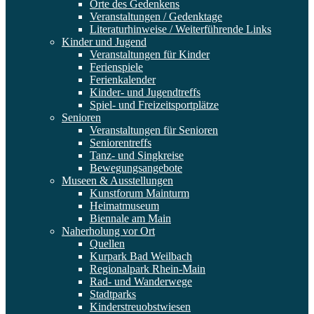
Orte des Gedenkens
Veranstaltungen / Gedenktage
Literaturhinweise / Weiterführende Links
Kinder und Jugend
Veranstaltungen für Kinder
Ferienspiele
Ferienkalender
Kinder- und Jugendtreffs
Spiel- und Freizeitsportplätze
Senioren
Veranstaltungen für Senioren
Seniorentreffs
Tanz- und Singkreise
Bewegungsangebote
Museen & Ausstellungen
Kunstforum Mainturm
Heimatmuseum
Biennale am Main
Naherholung vor Ort
Quellen
Kurpark Bad Weilbach
Regionalpark Rhein-Main
Rad- und Wanderwege
Stadtparks
Kinderstreuobstwiesen