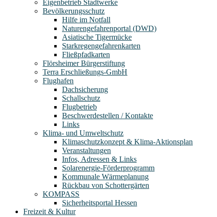
Eigenbetrieb Stadtwerke
Bevölkerungsschutz
Hilfe im Notfall
Naturengefahrenportal (DWD)
Asiatische Tigermücke
Starkregengefahrenkarten
Fließpfadkarten
Flörsheimer Bürgerstiftung
Terra Erschließungs-GmbH
Flughafen
Dachsicherung
Schallschutz
Flugbetrieb
Beschwerdestellen / Kontakte
Links
Klima- und Umweltschutz
Klimaschutzkonzept & Klima-Aktionsplan
Veranstaltungen
Infos, Adressen & Links
Solarenergie-Förderprogramm
Kommunale Wärmeplanung
Rückbau von Schottergärten
KOMPASS
Sicherheitsportal Hessen
Freizeit & Kultur