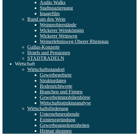
Audio Walks
Stadtspaziergang
Imagefilm
Rund um den Wein
Weinprobierstände
Wickerer Weinkönigin
Wickerer Weinweg
Weinerlebnisweg Oberer Rheingau
Gallus-Konzerte
Hotels und Pensionen
STADTRADELN
Wirtschaft
Wirtschaftsstandort
Gewerbegebiete
Strukturdaten
Bodenrichtwerte
Branchen und Firmen
Gewerbeimmobilienbörse
Wirtschaftsstrukturanalyse
Wirtschaftsförderung
Unternehmerabende
Existenzgründung
Gewerbeangelegenheiten
Heimat shoppen