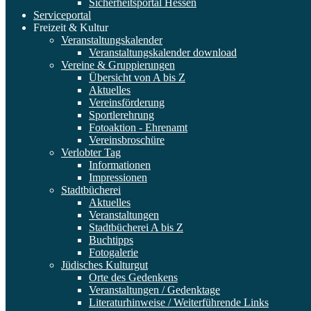
Sicherheitsportal Hessen
Serviceportal
Freizeit & Kultur
Veranstaltungskalender
Veranstaltungskalender download
Vereine & Gruppierungen
Übersicht von A bis Z
Aktuelles
Vereinsförderung
Sportlerehrung
Fotoaktion - Ehrenamt
Vereinsbroschüre
Verlobter Tag
Informationen
Impressionen
Stadtbücherei
Aktuelles
Veranstaltungen
Stadtbücherei A bis Z
Buchtipps
Fotogalerie
Jüdisches Kulturgut
Orte des Gedenkens
Veranstaltungen / Gedenktage
Literaturhinweise / Weiterführende Links