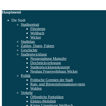
Hauptmenü
Die Stadt
Stadtportrait
Flörsheim
Weilbach
Wicker
Stadtplan
Zahlen, Daten, Fakten
Geschichte
Stadtentwicklung
Neugestaltung Mainufer
Deichrückverlegung
Stadtentwicklungskonzept
Neubau Feuerwehrhaus Wicker
Politik
Politische Gremien der Stadt
Rats- und Bürgerinformationssystem
Wahlen
Verkehr
Öffentliche Parkplätze
Elektro-Mobilität
Kleine Umgehung Weilbach