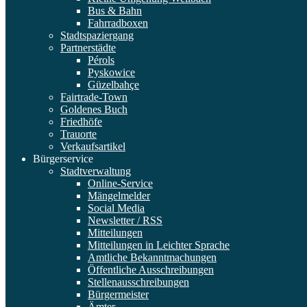
Bus & Bahn
Fahrradboxen
Stadtspaziergang
Partnerstädte
Pérols
Pyskowice
Güzelbahçe
Fairtrade-Town
Goldenes Buch
Friedhöfe
Trauorte
Verkaufsartikel
Bürgerservice
Stadtverwaltung
Online-Service
Mängelmelder
Social Media
Newsletter / RSS
Mitteilungen
Mitteilungen in Leichter Sprache
Amtliche Bekanntmachungen
Öffentliche Ausschreibungen
Stellenausschreibungen
Bürgermeister
Ämter