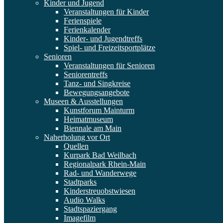
Kinder und Jugend
Veranstaltungen für Kinder
Ferienspiele
Ferienkalender
Kinder- und Jugendtreffs
Spiel- und Freizeitsportplätze
Senioren
Veranstaltungen für Senioren
Seniorentreffs
Tanz- und Singkreise
Bewegungsangebote
Museen & Ausstellungen
Kunstforum Mainturm
Heimatmuseum
Biennale am Main
Naherholung vor Ort
Quellen
Kurpark Bad Weilbach
Regionalpark Rhein-Main
Rad- und Wanderwege
Stadtparks
Kinderstreuobstwiesen
Audio Walks
Stadtspaziergang
Imagefilm