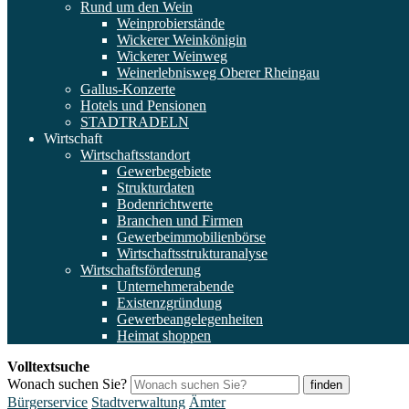
Rund um den Wein
Weinprobierstände
Wickerer Weinkönigin
Wickerer Weinweg
Weinerlebnisweg Oberer Rheingau
Gallus-Konzerte
Hotels und Pensionen
STADTRADELN
Wirtschaft
Wirtschaftsstandort
Gewerbegebiete
Strukturdaten
Bodenrichtwerte
Branchen und Firmen
Gewerbeimmobilienbörse
Wirtschaftsstrukturanalyse
Wirtschaftsförderung
Unternehmerabende
Existenzgründung
Gewerbeangelegenheiten
Heimat shoppen
Volltextsuche
Wonach suchen Sie?
finden
Bürgerservice
Stadtverwaltung
Ämter