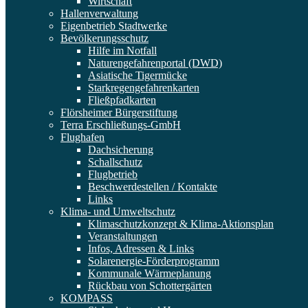
Wirtschaft
Hallenverwaltung
Eigenbetrieb Stadtwerke
Bevölkerungsschutz
Hilfe im Notfall
Naturengefahrenportal (DWD)
Asiatische Tigermücke
Starkregengefahrenkarten
Fließpfadkarten
Flörsheimer Bürgerstiftung
Terra Erschließungs-GmbH
Flughafen
Dachsicherung
Schallschutz
Flugbetrieb
Beschwerdestellen / Kontakte
Links
Klima- und Umweltschutz
Klimaschutzkonzept & Klima-Aktionsplan
Veranstaltungen
Infos, Adressen & Links
Solarenergie-Förderprogramm
Kommunale Wärmeplanung
Rückbau von Schottergärten
KOMPASS