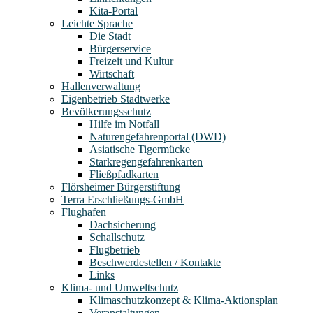
Kita-Portal
Leichte Sprache
Die Stadt
Bürgerservice
Freizeit und Kultur
Wirtschaft
Hallenverwaltung
Eigenbetrieb Stadtwerke
Bevölkerungsschutz
Hilfe im Notfall
Naturengefahrenportal (DWD)
Asiatische Tigermücke
Starkregengefahrenkarten
Fließpfadkarten
Flörsheimer Bürgerstiftung
Terra Erschließungs-GmbH
Flughafen
Dachsicherung
Schallschutz
Flugbetrieb
Beschwerdestellen / Kontakte
Links
Klima- und Umweltschutz
Klimaschutzkonzept & Klima-Aktionsplan
Veranstaltungen