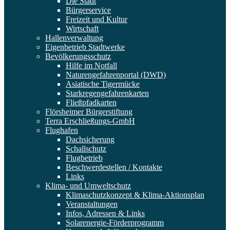
Die Stadt
Bürgerservice
Freizeit und Kultur
Wirtschaft
Hallenverwaltung
Eigenbetrieb Stadtwerke
Bevölkerungsschutz
Hilfe im Notfall
Naturengefahrenportal (DWD)
Asiatische Tigermücke
Starkregengefahrenkarten
Fließpfadkarten
Flörsheimer Bürgerstiftung
Terra Erschließungs-GmbH
Flughafen
Dachsicherung
Schallschutz
Flugbetrieb
Beschwerdestellen / Kontakte
Links
Klima- und Umweltschutz
Klimaschutzkonzept & Klima-Aktionsplan
Veranstaltungen
Infos, Adressen & Links
Solarenergie-Förderprogramm