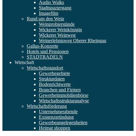
Audio Walks
Stadtspaziergang
Imagefilm
Rund um den Wein
Weinprobierstände
Wickerer Weinkönigin
Wickerer Weinweg
Weinerlebnisweg Oberer Rheingau
Gallus-Konzerte
Hotels und Pensionen
STADTRADELN
Wirtschaft
Wirtschaftsstandort
Gewerbegebiete
Strukturdaten
Bodenrichtwerte
Branchen und Firmen
Gewerbeimmobilienbörse
Wirtschaftsstrukturanalyse
Wirtschaftsförderung
Unternehmerabende
Existenzgründung
Gewerbeangelegenheiten
Heimat shoppen