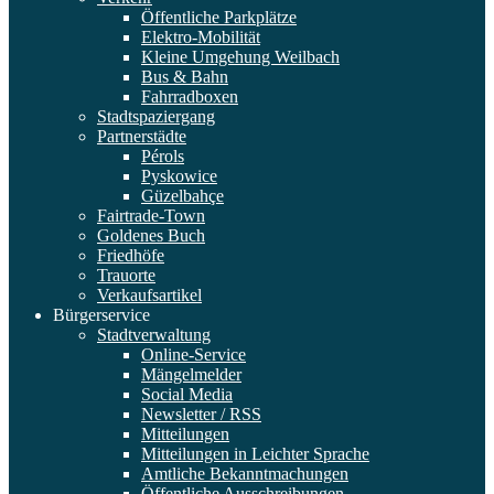
Öffentliche Parkplätze
Elektro-Mobilität
Kleine Umgehung Weilbach
Bus & Bahn
Fahrradboxen
Stadtspaziergang
Partnerstädte
Pérols
Pyskowice
Güzelbahçe
Fairtrade-Town
Goldenes Buch
Friedhöfe
Trauorte
Verkaufsartikel
Bürgerservice
Stadtverwaltung
Online-Service
Mängelmelder
Social Media
Newsletter / RSS
Mitteilungen
Mitteilungen in Leichter Sprache
Amtliche Bekanntmachungen
Öffentliche Ausschreibungen