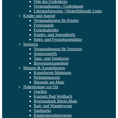
Orte des Gedenkens
Veranstaltungen / Gedenktage
Literaturhinweise / Weiterführende Links
Kinder und Jugend
Veranstaltungen für Kinder
Ferienspiele
Ferienkalender
Kinder- und Jugendtreffs
Spiel- und Freizeitsportplätze
Senioren
Veranstaltungen für Senioren
Seniorentreffs
Tanz- und Singkreise
Bewegungsangebote
Museen & Ausstellungen
Kunstforum Mainturm
Heimatmuseum
Biennale am Main
Naherholung vor Ort
Quellen
Kurpark Bad Weilbach
Regionalpark Rhein-Main
Rad- und Wanderwege
Stadtparks
Kinderstreuobstwiesen