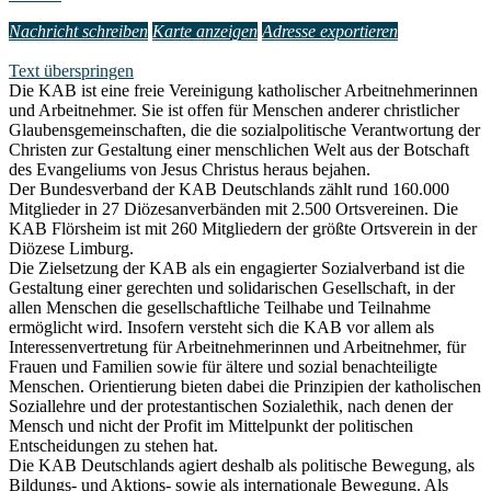
Nachricht schreiben
Karte anzeigen
Adresse exportieren
Text überspringen
Die KAB ist eine freie Vereinigung katholischer Arbeitnehmerinnen
und Arbeitnehmer. Sie ist offen für Menschen anderer christlicher
Glaubensgemeinschaften, die die sozialpolitische Verantwortung der
Christen zur Gestaltung einer menschlichen Welt aus der Botschaft
des Evangeliums von Jesus Christus heraus bejahen.
Der Bundesverband der KAB Deutschlands zählt rund 160.000
Mitglieder in 27 Diözesanverbänden mit 2.500 Ortsvereinen. Die
KAB Flörsheim ist mit 260 Mitgliedern der größte Ortsverein in der
Diözese Limburg.
Die Zielsetzung der KAB als ein engagierter Sozialverband ist die
Gestaltung einer gerechten und solidarischen Gesellschaft, in der
allen Menschen die gesellschaftliche Teilhabe und Teilnahme
ermöglicht wird. Insofern versteht sich die KAB vor allem als
Interessenvertretung für Arbeitnehmerinnen und Arbeitnehmer, für
Frauen und Familien sowie für ältere und sozial benachteiligte
Menschen. Orientierung bieten dabei die Prinzipien der katholischen
Soziallehre und der protestantischen Sozialethik, nach denen der
Mensch und nicht der Profit im Mittelpunkt der politischen
Entscheidungen zu stehen hat.
Die KAB Deutschlands agiert deshalb als politische Bewegung, als
Bildungs- und Aktions- sowie als internationale Bewegung. Als