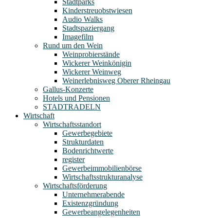
Stadtparks
Kinderstreuobstwiesen
Audio Walks
Stadtspaziergang
Imagefilm
Rund um den Wein
Weinprobierstände
Wickerer Weinkönigin
Wickerer Weinweg
Weinerlebnisweg Oberer Rheingau
Gallus-Konzerte
Hotels und Pensionen
STADTRADELN
Wirtschaft
Wirtschaftsstandort
Gewerbegebiete
Strukturdaten
Bodenrichtwerte
register
Gewerbeimmobilienbörse
Wirtschaftsstrukturanalyse
Wirtschaftsförderung
Unternehmerabende
Existenzgründung
Gewerbeangelegenheiten