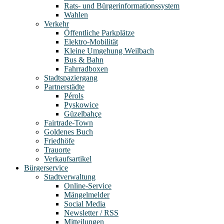
Rats- und Bürgerinformationssystem
Wahlen
Verkehr
Öffentliche Parkplätze
Elektro-Mobilität
Kleine Umgehung Weilbach
Bus & Bahn
Fahrradboxen
Stadtspaziergang
Partnerstädte
Pérols
Pyskowice
Güzelbahçe
Fairtrade-Town
Goldenes Buch
Friedhöfe
Trauorte
Verkaufsartikel
Bürgerservice
Stadtverwaltung
Online-Service
Mängelmelder
Social Media
Newsletter / RSS
Mitteilungen