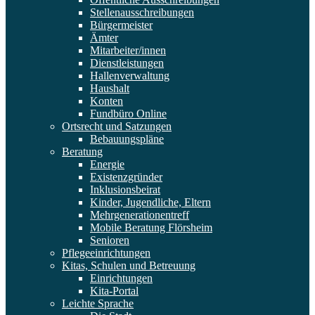
Stellenausschreibungen
Bürgermeister
Ämter
Mitarbeiter/innen
Dienstleistungen
Hallenverwaltung
Haushalt
Konten
Fundbüro Online
Ortsrecht und Satzungen
Bebauungspläne
Beratung
Energie
Existenzgründer
Inklusionsbeirat
Kinder, Jugendliche, Eltern
Mehrgenerationentreff
Mobile Beratung Flörsheim
Senioren
Pflegeeinrichtungen
Kitas, Schulen und Betreuung
Einrichtungen
Kita-Portal
Leichte Sprache