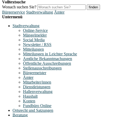
Volltextsuche
Wonach suchen Sie?
finden
Bürgerservice
Stadtverwaltung
Ämter
Untermenü
Stadtverwaltung
Online-Service
Mängelmelder
Social Media
Newsletter / RSS
Mitteilungen
Mitteilungen in Leichter Sprache
Amtliche Bekanntmachungen
Öffentliche Ausschreibungen
Stellenausschreibungen
Bürgermeister
Ämter
Mitarbeiter/innen
Dienstleistungen
Hallenverwaltung
Haushalt
Konten
Fundbüro Online
Ortsrecht und Satzungen
Beratung