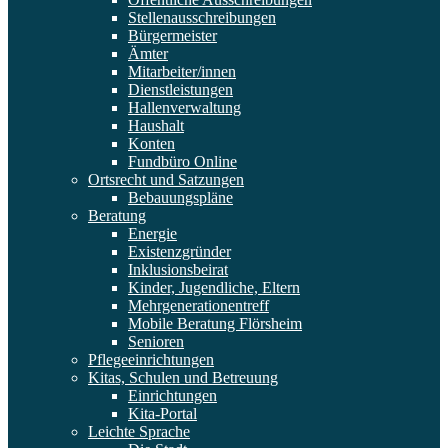
Stellenausschreibungen
Bürgermeister
Ämter
Mitarbeiter/innen
Dienstleistungen
Hallenverwaltung
Haushalt
Konten
Fundbüro Online
Ortsrecht und Satzungen
Bebauungspläne
Beratung
Energie
Existenzgründer
Inklusionsbeirat
Kinder, Jugendliche, Eltern
Mehrgenerationentreff
Mobile Beratung Flörsheim
Senioren
Pflegeeinrichtungen
Kitas, Schulen und Betreuung
Einrichtungen
Kita-Portal
Leichte Sprache