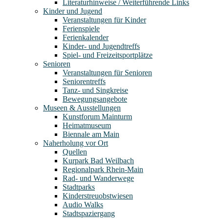
Literaturhinweise / Weiterführende Links
Kinder und Jugend
Veranstaltungen für Kinder
Ferienspiele
Ferienkalender
Kinder- und Jugendtreffs
Spiel- und Freizeitsportplätze
Senioren
Veranstaltungen für Senioren
Seniorentreffs
Tanz- und Singkreise
Bewegungsangebote
Museen & Ausstellungen
Kunstforum Mainturm
Heimatmuseum
Biennale am Main
Naherholung vor Ort
Quellen
Kurpark Bad Weilbach
Regionalpark Rhein-Main
Rad- und Wanderwege
Stadtparks
Kinderstreuobstwiesen
Audio Walks
Stadtspaziergang