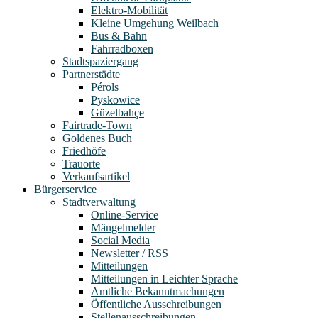
Elektro-Mobilität
Kleine Umgehung Weilbach
Bus & Bahn
Fahrradboxen
Stadtspaziergang
Partnerstädte
Pérols
Pyskowice
Güzelbahçe
Fairtrade-Town
Goldenes Buch
Friedhöfe
Trauorte
Verkaufsartikel
Bürgerservice
Stadtverwaltung
Online-Service
Mängelmelder
Social Media
Newsletter / RSS
Mitteilungen
Mitteilungen in Leichter Sprache
Amtliche Bekanntmachungen
Öffentliche Ausschreibungen
Stellenausschreibungen