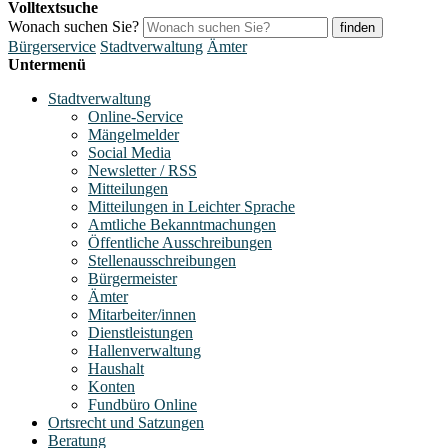
Volltextsuche
Wonach suchen Sie?
finden
Bürgerservice
Stadtverwaltung
Ämter
Untermenü
Stadtverwaltung
Online-Service
Mängelmelder
Social Media
Newsletter / RSS
Mitteilungen
Mitteilungen in Leichter Sprache
Amtliche Bekanntmachungen
Öffentliche Ausschreibungen
Stellenausschreibungen
Bürgermeister
Ämter
Mitarbeiter/innen
Dienstleistungen
Hallenverwaltung
Haushalt
Konten
Fundbüro Online
Ortsrecht und Satzungen
Beratung