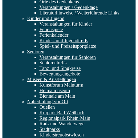
Orte des Gedenkens
Veranstaltungen / Gedenktage
Literaturhinweise / Weiterführende Links
Kinder und Jugend
Veranstaltungen für Kinder
Ferienspiele
Ferienkalender
Kinder- und Jugendtreffs
Spiel- und Freizeitsportplätze
Senioren
Veranstaltungen für Senioren
Seniorentreffs
Tanz- und Singkreise
Bewegungsangebote
Museen & Ausstellungen
Kunstforum Mainturm
Heimatmuseum
Biennale am Main
Naherholung vor Ort
Quellen
Kurpark Bad Weilbach
Regionalpark Rhein-Main
Rad- und Wanderwege
Stadtparks
Kinderstreuobstwiesen