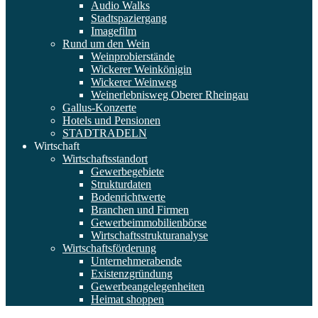
Audio Walks
Stadtspaziergang
Imagefilm
Rund um den Wein
Weinprobierstände
Wickerer Weinkönigin
Wickerer Weinweg
Weinerlebnisweg Oberer Rheingau
Gallus-Konzerte
Hotels und Pensionen
STADTRADELN
Wirtschaft
Wirtschaftsstandort
Gewerbegebiete
Strukturdaten
Bodenrichtwerte
Branchen und Firmen
Gewerbeimmobilienbörse
Wirtschaftsstrukturanalyse
Wirtschaftsförderung
Unternehmerabende
Existenzgründung
Gewerbeangelegenheiten
Heimat shoppen