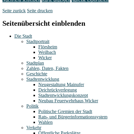
Seite zurück
Seite drucken
Seitenübersicht einblenden
Die Stadt
Stadtportrait
Flörsheim
Weilbach
Wicker
Stadtplan
Zahlen, Daten, Fakten
Geschichte
Stadtentwicklung
Neugestaltung Mainufer
Deichrückverlegung
Stadtentwicklungskonzept
Neubau Feuerwehrhaus Wicker
Politik
Politische Gremien der Stadt
Rats- und Bürgerinformationssystem
Wahlen
Verkehr
Öffentliche Parkplätze