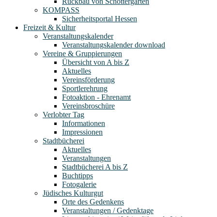
Rückbau von Schottergärten
KOMPASS
Sicherheitsportal Hessen
Freizeit & Kultur
Veranstaltungskalender
Veranstaltungskalender download
Vereine & Gruppierungen
Übersicht von A bis Z
Aktuelles
Vereinsförderung
Sportlerehrung
Fotoaktion - Ehrenamt
Vereinsbroschüre
Verlobter Tag
Informationen
Impressionen
Stadtbücherei
Aktuelles
Veranstaltungen
Stadtbücherei A bis Z
Buchtipps
Fotogalerie
Jüdisches Kulturgut
Orte des Gedenkens
Veranstaltungen / Gedenktage