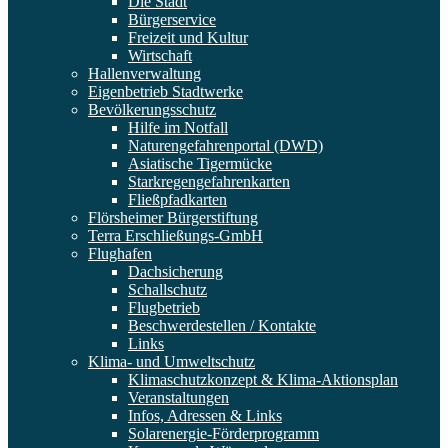
Die Stadt
Bürgerservice
Freizeit und Kultur
Wirtschaft
Hallenverwaltung
Eigenbetrieb Stadtwerke
Bevölkerungsschutz
Hilfe im Notfall
Naturengefahrenportal (DWD)
Asiatische Tigermücke
Starkregengefahrenkarten
Fließpfadkarten
Flörsheimer Bürgerstiftung
Terra Erschließungs-GmbH
Flughafen
Dachsicherung
Schallschutz
Flugbetrieb
Beschwerdestellen / Kontakte
Links
Klima- und Umweltschutz
Klimaschutzkonzept & Klima-Aktionsplan
Veranstaltungen
Infos, Adressen & Links
Solarenergie-Förderprogramm