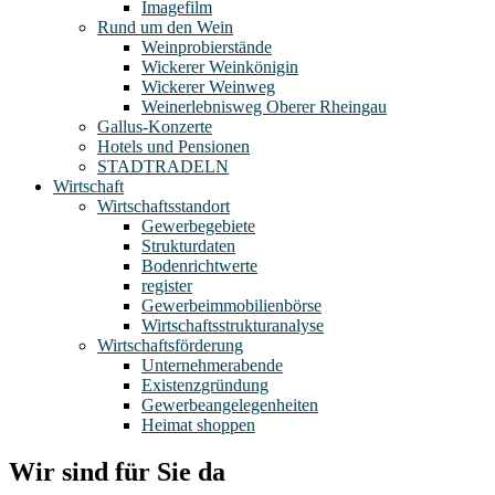
Imagefilm
Rund um den Wein
Weinprobierstände
Wickerer Weinkönigin
Wickerer Weinweg
Weinerlebnisweg Oberer Rheingau
Gallus-Konzerte
Hotels und Pensionen
STADTRADELN
Wirtschaft
Wirtschaftsstandort
Gewerbegebiete
Strukturdaten
Bodenrichtwerte
register
Gewerbeimmobilienbörse
Wirtschaftsstrukturanalyse
Wirtschaftsförderung
Unternehmerabende
Existenzgründung
Gewerbeangelegenheiten
Heimat shoppen
Wir sind für Sie da