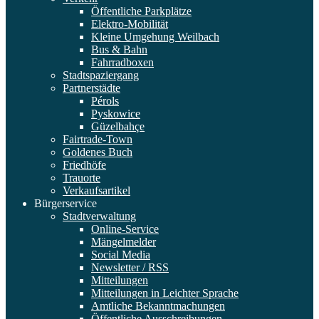
Öffentliche Parkplätze
Elektro-Mobilität
Kleine Umgehung Weilbach
Bus & Bahn
Fahrradboxen
Stadtspaziergang
Partnerstädte
Pérols
Pyskowice
Güzelbahçe
Fairtrade-Town
Goldenes Buch
Friedhöfe
Trauorte
Verkaufsartikel
Bürgerservice
Stadtverwaltung
Online-Service
Mängelmelder
Social Media
Newsletter / RSS
Mitteilungen
Mitteilungen in Leichter Sprache
Amtliche Bekanntmachungen
Öffentliche Ausschreibungen