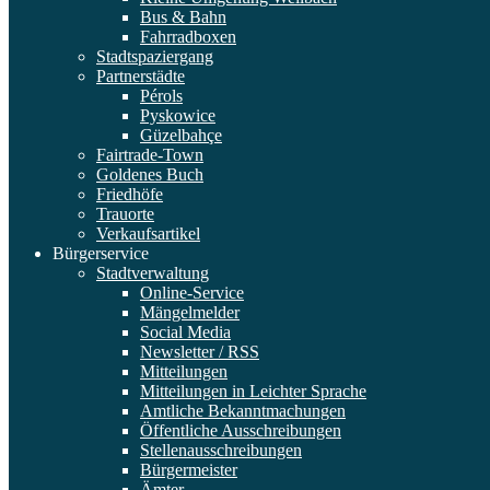
Bus & Bahn
Fahrradboxen
Stadtspaziergang
Partnerstädte
Pérols
Pyskowice
Güzelbahçe
Fairtrade-Town
Goldenes Buch
Friedhöfe
Trauorte
Verkaufsartikel
Bürgerservice
Stadtverwaltung
Online-Service
Mängelmelder
Social Media
Newsletter / RSS
Mitteilungen
Mitteilungen in Leichter Sprache
Amtliche Bekanntmachungen
Öffentliche Ausschreibungen
Stellenausschreibungen
Bürgermeister
Ämter