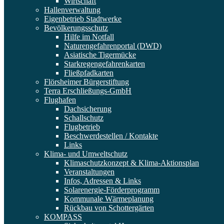
Wirtschaft
Hallenverwaltung
Eigenbetrieb Stadtwerke
Bevölkerungsschutz
Hilfe im Notfall
Naturengefahrenportal (DWD)
Asiatische Tigermücke
Starkregengefahrenkarten
Fließpfadkarten
Flörsheimer Bürgerstiftung
Terra Erschließungs-GmbH
Flughafen
Dachsicherung
Schallschutz
Flugbetrieb
Beschwerdestellen / Kontakte
Links
Klima- und Umweltschutz
Klimaschutzkonzept & Klima-Aktionsplan
Veranstaltungen
Infos, Adressen & Links
Solarenergie-Förderprogramm
Kommunale Wärmeplanung
Rückbau von Schottergärten
KOMPASS