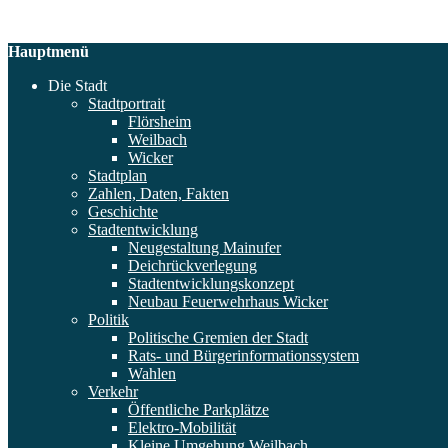
Hauptmenü
Die Stadt
Stadtportrait
Flörsheim
Weilbach
Wicker
Stadtplan
Zahlen, Daten, Fakten
Geschichte
Stadtentwicklung
Neugestaltung Mainufer
Deichrückverlegung
Stadtentwicklungskonzept
Neubau Feuerwehrhaus Wicker
Politik
Politische Gremien der Stadt
Rats- und Bürgerinformationssystem
Wahlen
Verkehr
Öffentliche Parkplätze
Elektro-Mobilität
Kleine Umgehung Weilbach