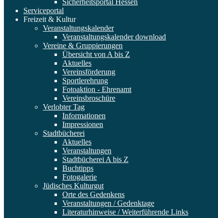
Sicherheitsportal Hessen
Serviceportal
Freizeit & Kultur
Veranstaltungskalender
Veranstaltungskalender download
Vereine & Gruppierungen
Übersicht von A bis Z
Aktuelles
Vereinsförderung
Sportlerehrung
Fotoaktion - Ehrenamt
Vereinsbroschüre
Verlobter Tag
Informationen
Impressionen
Stadtbücherei
Aktuelles
Veranstaltungen
Stadtbücherei A bis Z
Buchtipps
Fotogalerie
Jüdisches Kulturgut
Orte des Gedenkens
Veranstaltungen / Gedenktage
Literaturhinweise / Weiterführende Links