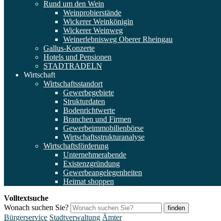
Rund um den Wein
Weinprobierstände
Wickerer Weinkönigin
Wickerer Weinweg
Weinerlebnisweg Oberer Rheingau
Gallus-Konzerte
Hotels und Pensionen
STADTRADELN
Wirtschaft
Wirtschaftsstandort
Gewerbegebiete
Strukturdaten
Bodenrichtwerte
Branchen und Firmen
Gewerbeimmobilienbörse
Wirtschaftsstrukturanalyse
Wirtschaftsförderung
Unternehmerabende
Existenzgründung
Gewerbeangelegenheiten
Heimat shoppen
Volltextsuche
Wonach suchen Sie?
finden
Bürgerservice
Stadtverwaltung
Ämter