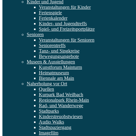
Kinder und Jugend
Veranstaltungen für Kinder
Ferienspiele
Ferienkalender
Kinder- und Jugendtreffs
Spiel- und Freizeitsportplätze
Senioren
Veranstaltungen für Senioren
Seniorentreffs
Tanz- und Singkreise
Bewegungsangebote
Museen & Ausstellungen
Kunstforum Mainturm
Heimatmuseum
Biennale am Main
Naherholung vor Ort
Quellen
Kurpark Bad Weilbach
Regionalpark Rhein-Main
Rad- und Wanderwege
Stadtparks
Kinderstreuobstwiesen
Audio Walks
Stadtspaziergang
Imagefilm