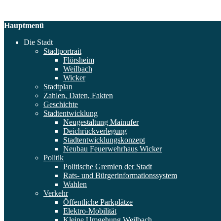
Hauptmenü
Die Stadt
Stadtportrait
Flörsheim
Weilbach
Wicker
Stadtplan
Zahlen, Daten, Fakten
Geschichte
Stadtentwicklung
Neugestaltung Mainufer
Deichrückverlegung
Stadtentwicklungskonzept
Neubau Feuerwehrhaus Wicker
Politik
Politische Gremien der Stadt
Rats- und Bürgerinformationssystem
Wahlen
Verkehr
Öffentliche Parkplätze
Elektro-Mobilität
Kleine Umgehung Weilbach