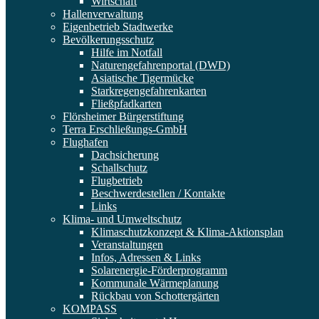
Wirtschaft
Hallenverwaltung
Eigenbetrieb Stadtwerke
Bevölkerungsschutz
Hilfe im Notfall
Naturengefahrenportal (DWD)
Asiatische Tigermücke
Starkregengefahrenkarten
Fließpfadkarten
Flörsheimer Bürgerstiftung
Terra Erschließungs-GmbH
Flughafen
Dachsicherung
Schallschutz
Flugbetrieb
Beschwerdestellen / Kontakte
Links
Klima- und Umweltschutz
Klimaschutzkonzept & Klima-Aktionsplan
Veranstaltungen
Infos, Adressen & Links
Solarenergie-Förderprogramm
Kommunale Wärmeplanung
Rückbau von Schottergärten
KOMPASS