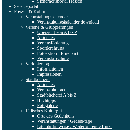
Sicherheitsportal Hessen
Serviceportal
Freizeit & Kultur
Veranstaltungskalender
Veranstaltungskalender download
Vereine & Gruppierungen
Übersicht von A bis Z
Aktuelles
Vereinsförderung
Sportlerehrung
Fotoaktion - Ehrenamt
Vereinsbroschüre
Verlobter Tag
Informationen
Impressionen
Stadtbücherei
Aktuelles
Veranstaltungen
Stadtbücherei A bis Z
Buchtipps
Fotogalerie
Jüdisches Kulturgut
Orte des Gedenkens
Veranstaltungen / Gedenktage
Literaturhinweise / Weiterführende Links