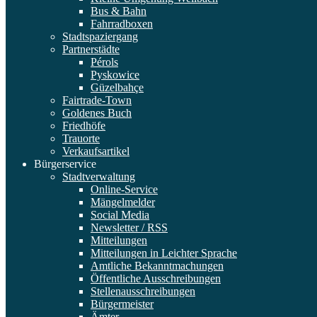
Bus & Bahn
Fahrradboxen
Stadtspaziergang
Partnerstädte
Pérols
Pyskowice
Güzelbahçe
Fairtrade-Town
Goldenes Buch
Friedhöfe
Trauorte
Verkaufsartikel
Bürgerservice
Stadtverwaltung
Online-Service
Mängelmelder
Social Media
Newsletter / RSS
Mitteilungen
Mitteilungen in Leichter Sprache
Amtliche Bekanntmachungen
Öffentliche Ausschreibungen
Stellenausschreibungen
Bürgermeister
Ämter