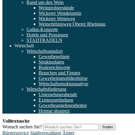
Rund um den Wein
Weinprobierstände
Wickerer Weinkönigin
Wickerer Weinweg
Weinerlebnisweg Oberer Rheingau
Gallus-Konzerte
Hotels und Pensionen
STADTRADELN
Wirtschaft
Wirtschaftsstandort
Gewerbegebiete
Strukturdaten
Bodenrichtwerte
Branchen und Firmen
Gewerbeimmobilienbörse
Wirtschaftsstrukturanalyse
Wirtschaftsförderung
Unternehmerabende
Existenzgründung
Gewerbeangelegenheiten
Heimat shoppen
Volltextsuche
Wonach suchen Sie?
finden
Bürgerservice
Stadtverwaltung
Ämter