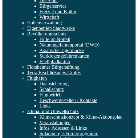
Die Stadt
Bürgerservice
Freizeit und Kultur
Wirtschaft
Hallenverwaltung
Eigenbetrieb Stadtwerke
Bevölkerungsschutz
Hilfe im Notfall
Naturengefahrenportal (DWD)
Asiatische Tigermücke
Starkregengefahrenkarten
Fließpfadkarten
Flörsheimer Bürgerstiftung
Terra Erschließungs-GmbH
Flughafen
Dachsicherung
Schallschutz
Flugbetrieb
Beschwerdestellen / Kontakte
Links
Klima- und Umweltschutz
Klimaschutzkonzept & Klima-Aktionsplan
Veranstaltungen
Infos, Adressen & Links
Solarenergie-Förderprogramm