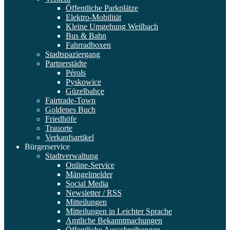
Öffentliche Parkplätze
Elektro-Mobilität
Kleine Umgehung Weilbach
Bus & Bahn
Fahrradboxen
Stadtspaziergang
Partnerstädte
Pérols
Pyskowice
Güzelbahçe
Fairtrade-Town
Goldenes Buch
Friedhöfe
Trauorte
Verkaufsartikel
Bürgerservice
Stadtverwaltung
Online-Service
Mängelmelder
Social Media
Newsletter / RSS
Mitteilungen
Mitteilungen in Leichter Sprache
Amtliche Bekanntmachungen
Öffentliche Ausschreibungen