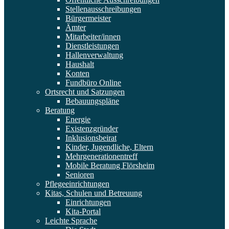
Stellenausschreibungen
Bürgermeister
Ämter
Mitarbeiter/innen
Dienstleistungen
Hallenverwaltung
Haushalt
Konten
Fundbüro Online
Ortsrecht und Satzungen
Bebauungspläne
Beratung
Energie
Existenzgründer
Inklusionsbeirat
Kinder, Jugendliche, Eltern
Mehrgenerationentreff
Mobile Beratung Flörsheim
Senioren
Pflegeeinrichtungen
Kitas, Schulen und Betreuung
Einrichtungen
Kita-Portal
Leichte Sprache