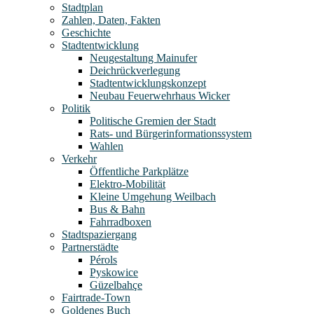
Stadtplan
Zahlen, Daten, Fakten
Geschichte
Stadtentwicklung
Neugestaltung Mainufer
Deichrückverlegung
Stadtentwicklungskonzept
Neubau Feuerwehrhaus Wicker
Politik
Politische Gremien der Stadt
Rats- und Bürgerinformationssystem
Wahlen
Verkehr
Öffentliche Parkplätze
Elektro-Mobilität
Kleine Umgehung Weilbach
Bus & Bahn
Fahrradboxen
Stadtspaziergang
Partnerstädte
Pérols
Pyskowice
Güzelbahçe
Fairtrade-Town
Goldenes Buch