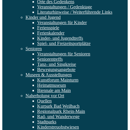
Orte des Gedenkens
Veranstaltungen / Gedenktage
Literaturhinweise / Weiterführende Links
Kinder und Jugend
Veranstaltungen für Kinder
Ferienspiele
Ferienkalender
Kinder- und Jugendtreffs
Spiel- und Freizeitsportplätze
Senioren
Veranstaltungen für Senioren
Seniorentreffs
Tanz- und Singkreise
Bewegungsangebote
Museen & Ausstellungen
Kunstforum Mainturm
Heimatmuseum
Biennale am Main
Naherholung vor Ort
Quellen
Kurpark Bad Weilbach
Regionalpark Rhein-Main
Rad- und Wanderwege
Stadtparks
Kinderstreuobstwiesen