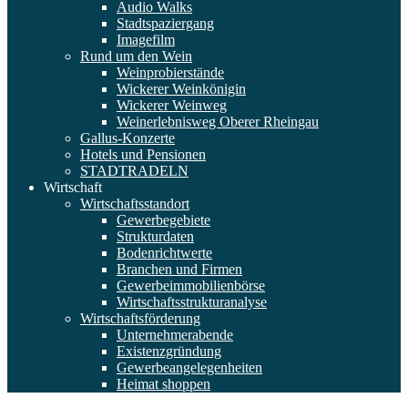
Audio Walks
Stadtspaziergang
Imagefilm
Rund um den Wein
Weinprobierstände
Wickerer Weinkönigin
Wickerer Weinweg
Weinerlebnisweg Oberer Rheingau
Gallus-Konzerte
Hotels und Pensionen
STADTRADELN
Wirtschaft
Wirtschaftsstandort
Gewerbegebiete
Strukturdaten
Bodenrichtwerte
Branchen und Firmen
Gewerbeimmobilienbörse
Wirtschaftsstrukturanalyse
Wirtschaftsförderung
Unternehmerabende
Existenzgründung
Gewerbeangelegenheiten
Heimat shoppen