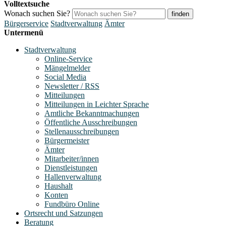
Volltextsuche
Wonach suchen Sie?
finden
Bürgerservice
Stadtverwaltung
Ämter
Untermenü
Stadtverwaltung
Online-Service
Mängelmelder
Social Media
Newsletter / RSS
Mitteilungen
Mitteilungen in Leichter Sprache
Amtliche Bekanntmachungen
Öffentliche Ausschreibungen
Stellenausschreibungen
Bürgermeister
Ämter
Mitarbeiter/innen
Dienstleistungen
Hallenverwaltung
Haushalt
Konten
Fundbüro Online
Ortsrecht und Satzungen
Beratung