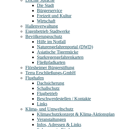
Leichte Sprache
Die Stadt
Bürgerservice
Freizeit und Kultur
Wirtschaft
Hallenverwaltung
Eigenbetrieb Stadtwerke
Bevölkerungsschutz
Hilfe im Notfall
Naturengefahrenportal (DWD)
Asiatische Tigermücke
Starkregengefahrenkarten
Fließpfadkarten
Flörsheimer Bürgerstiftung
Terra Erschließungs-GmbH
Flughafen
Dachsicherung
Schallschutz
Flugbetrieb
Beschwerdestellen / Kontakte
Links
Klima- und Umweltschutz
Klimaschutzkonzept & Klima-Aktionsplan
Veranstaltungen
Infos, Adressen & Links