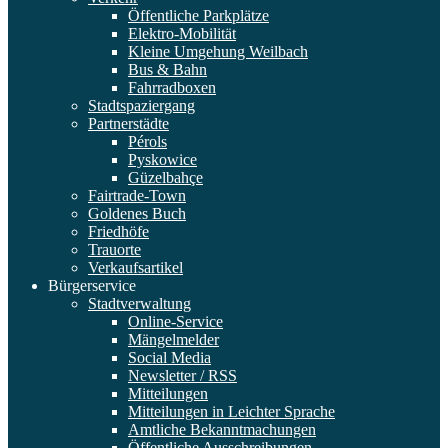
Öffentliche Parkplätze
Elektro-Mobilität
Kleine Umgehung Weilbach
Bus & Bahn
Fahrradboxen
Stadtspaziergang
Partnerstädte
Pérols
Pyskowice
Güzelbahçe
Fairtrade-Town
Goldenes Buch
Friedhöfe
Trauorte
Verkaufsartikel
Bürgerservice
Stadtverwaltung
Online-Service
Mängelmelder
Social Media
Newsletter / RSS
Mitteilungen
Mitteilungen in Leichter Sprache
Amtliche Bekanntmachungen
Öffentliche Ausschreibungen