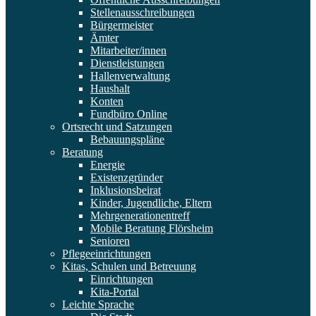
Stellenausschreibungen
Bürgermeister
Ämter
Mitarbeiter/innen
Dienstleistungen
Hallenverwaltung
Haushalt
Konten
Fundbüro Online
Ortsrecht und Satzungen
Bebauungspläne
Beratung
Energie
Existenzgründer
Inklusionsbeirat
Kinder, Jugendliche, Eltern
Mehrgenerationentreff
Mobile Beratung Flörsheim
Senioren
Pflegeeinrichtungen
Kitas, Schulen und Betreuung
Einrichtungen
Kita-Portal
Leichte Sprache