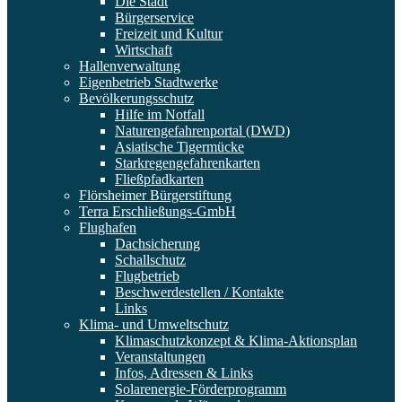
Die Stadt
Bürgerservice
Freizeit und Kultur
Wirtschaft
Hallenverwaltung
Eigenbetrieb Stadtwerke
Bevölkerungsschutz
Hilfe im Notfall
Naturengefahrenportal (DWD)
Asiatische Tigermücke
Starkregengefahrenkarten
Fließpfadkarten
Flörsheimer Bürgerstiftung
Terra Erschließungs-GmbH
Flughafen
Dachsicherung
Schallschutz
Flugbetrieb
Beschwerdestellen / Kontakte
Links
Klima- und Umweltschutz
Klimaschutzkonzept & Klima-Aktionsplan
Veranstaltungen
Infos, Adressen & Links
Solarenergie-Förderprogramm