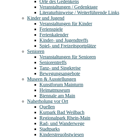
Orte des Gedenkens
Veranstaltungen / Gedenktage
Literaturhinweise / Weiterführende Links
Kinder und Jugend
Veranstaltungen für Kinder
Ferienspiele
Ferienkalender
Kinder- und Jugendtreffs
Spiel- und Freizeitsportplätze
Senioren
Veranstaltungen für Senioren
Seniorentreffs
Tanz- und Singkreise
Bewegungsangebote
Museen & Ausstellungen
Kunstforum Mainturm
Heimatmuseum
Biennale am Main
Naherholung vor Ort
Quellen
Kurpark Bad Weilbach
Regionalpark Rhein-Main
Rad- und Wanderwege
Stadtparks
Kinderstreuobstwiesen