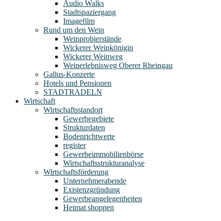
Audio Walks
Stadtspaziergang
Imagefilm
Rund um den Wein
Weinprobierstände
Wickerer Weinkönigin
Wickerer Weinweg
Weinerlebnisweg Oberer Rheingau
Gallus-Konzerte
Hotels und Pensionen
STADTRADELN
Wirtschaft
Wirtschaftsstandort
Gewerbegebiete
Strukturdaten
Bodenrichtwerte
register
Gewerbeimmobilienbörse
Wirtschaftsstrukturanalyse
Wirtschaftsförderung
Unternehmerabende
Existenzgründung
Gewerbeangelegenheiten
Heimat shoppen