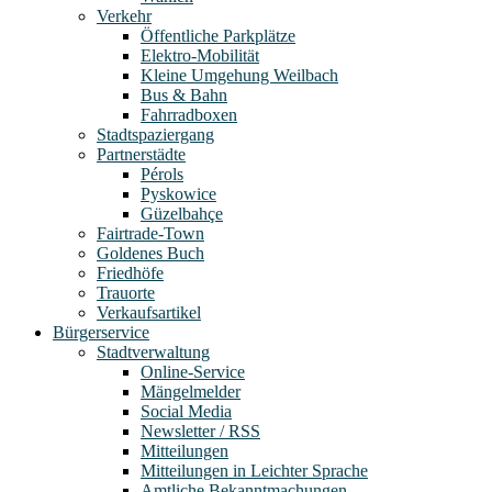
Verkehr
Öffentliche Parkplätze
Elektro-Mobilität
Kleine Umgehung Weilbach
Bus & Bahn
Fahrradboxen
Stadtspaziergang
Partnerstädte
Pérols
Pyskowice
Güzelbahçe
Fairtrade-Town
Goldenes Buch
Friedhöfe
Trauorte
Verkaufsartikel
Bürgerservice
Stadtverwaltung
Online-Service
Mängelmelder
Social Media
Newsletter / RSS
Mitteilungen
Mitteilungen in Leichter Sprache
Amtliche Bekanntmachungen