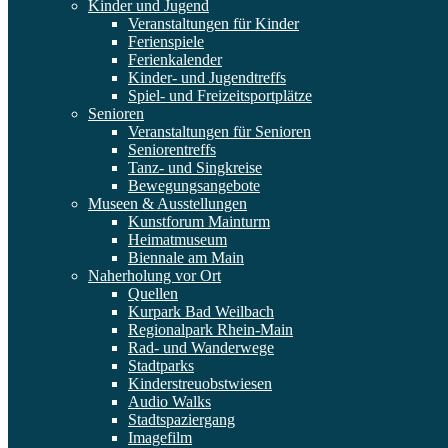
Kinder und Jugend
Veranstaltungen für Kinder
Ferienspiele
Ferienkalender
Kinder- und Jugendtreffs
Spiel- und Freizeitsportplätze
Senioren
Veranstaltungen für Senioren
Seniorentreffs
Tanz- und Singkreise
Bewegungsangebote
Museen & Ausstellungen
Kunstforum Mainturm
Heimatmuseum
Biennale am Main
Naherholung vor Ort
Quellen
Kurpark Bad Weilbach
Regionalpark Rhein-Main
Rad- und Wanderwege
Stadtparks
Kinderstreuobstwiesen
Audio Walks
Stadtspaziergang
Imagefilm