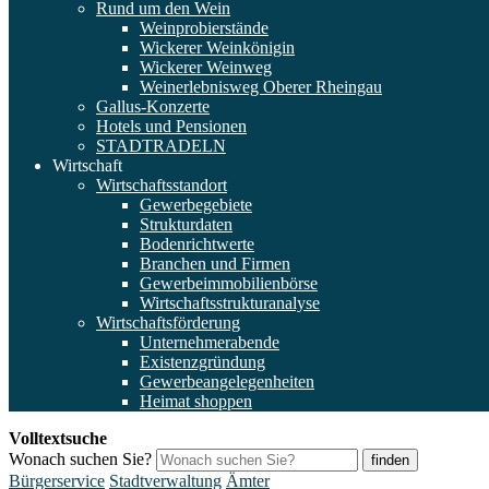
Rund um den Wein
Weinprobierstände
Wickerer Weinkönigin
Wickerer Weinweg
Weinerlebnisweg Oberer Rheingau
Gallus-Konzerte
Hotels und Pensionen
STADTRADELN
Wirtschaft
Wirtschaftsstandort
Gewerbegebiete
Strukturdaten
Bodenrichtwerte
Branchen und Firmen
Gewerbeimmobilienbörse
Wirtschaftsstrukturanalyse
Wirtschaftsförderung
Unternehmerabende
Existenzgründung
Gewerbeangelegenheiten
Heimat shoppen
Volltextsuche
Wonach suchen Sie?
finden
Bürgerservice
Stadtverwaltung
Ämter