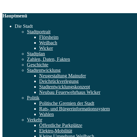
Hauptmenü
Die Stadt
Stadtportrait
Flörsheim
Weilbach
Wicker
Stadtplan
Zahlen, Daten, Fakten
Geschichte
Stadtentwicklung
Neugestaltung Mainufer
Deichrückverlegung
Stadtentwicklungskonzept
Neubau Feuerwehrhaus Wicker
Politik
Politische Gremien der Stadt
Rats- und Bürgerinformationssystem
Wahlen
Verkehr
Öffentliche Parkplätze
Elektro-Mobilität
Kleine Umgehung Weilbach