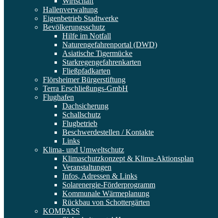
Wirtschaft
Hallenverwaltung
Eigenbetrieb Stadtwerke
Bevölkerungsschutz
Hilfe im Notfall
Naturengefahrenportal (DWD)
Asiatische Tigermücke
Starkregengefahrenkarten
Fließpfadkarten
Flörsheimer Bürgerstiftung
Terra Erschließungs-GmbH
Flughafen
Dachsicherung
Schallschutz
Flugbetrieb
Beschwerdestellen / Kontakte
Links
Klima- und Umweltschutz
Klimaschutzkonzept & Klima-Aktionsplan
Veranstaltungen
Infos, Adressen & Links
Solarenergie-Förderprogramm
Kommunale Wärmeplanung
Rückbau von Schottergärten
KOMPASS