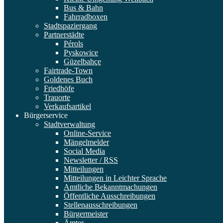
Bus & Bahn
Fahrradboxen
Stadtspaziergang
Partnerstädte
Pérols
Pyskowice
Güzelbahçe
Fairtrade-Town
Goldenes Buch
Friedhöfe
Trauorte
Verkaufsartikel
Bürgerservice
Stadtverwaltung
Online-Service
Mängelmelder
Social Media
Newsletter / RSS
Mitteilungen
Mitteilungen in Leichter Sprache
Amtliche Bekanntmachungen
Öffentliche Ausschreibungen
Stellenausschreibungen
Bürgermeister
Ämter