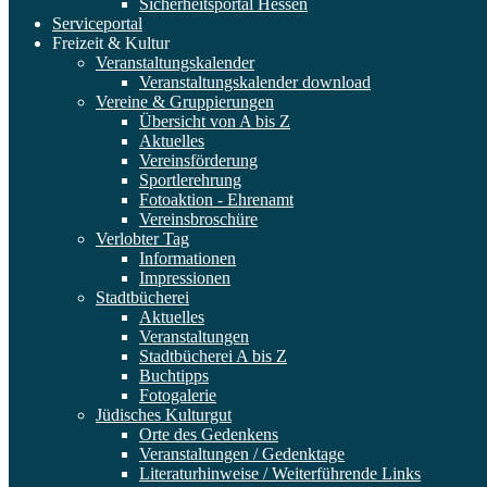
Sicherheitsportal Hessen
Serviceportal
Freizeit & Kultur
Veranstaltungskalender
Veranstaltungskalender download
Vereine & Gruppierungen
Übersicht von A bis Z
Aktuelles
Vereinsförderung
Sportlerehrung
Fotoaktion - Ehrenamt
Vereinsbroschüre
Verlobter Tag
Informationen
Impressionen
Stadtbücherei
Aktuelles
Veranstaltungen
Stadtbücherei A bis Z
Buchtipps
Fotogalerie
Jüdisches Kulturgut
Orte des Gedenkens
Veranstaltungen / Gedenktage
Literaturhinweise / Weiterführende Links